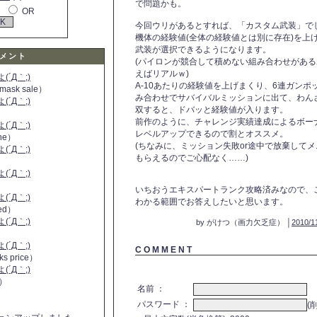
で問題かも。
OR
今回ウリがあるとすれば、「カスタム武装」で
機体の経験値(全体の経験値とは別に存在)を上
武装が選択できるようになります。
メント
(パイロンが競合して積めない組み合わせがあ
えばリアルｗ)
´Д｀;)
A-10あたりの経験値を上げまくり、6連ガン
 mask sale）
み合わせでサバイバルミッションに出て、わん
´Д｀;)
双すると、ドバッと経験値が入ります。
前作のように、チャレンジ実績達成によるボー
´Д｀;)
レベルアップできるので割とオススメ。
ine）
(ちなみに、ミッション失敗or途中で放棄して
´Д｀;)
もらえるのでご心配なく……)
）
´Д｀;)
いちおうエキスパートランク攻略済みなので、
´Д｀;)
わかる範囲でお答えしたいと思います。
 red）
´Д｀;)
by がけつ（画力欠乏症） │
2010/1
´Д｀;)
C O M M E N T
ks price）
´Д｀;)
a）
名前 ：
パスワード ：
(