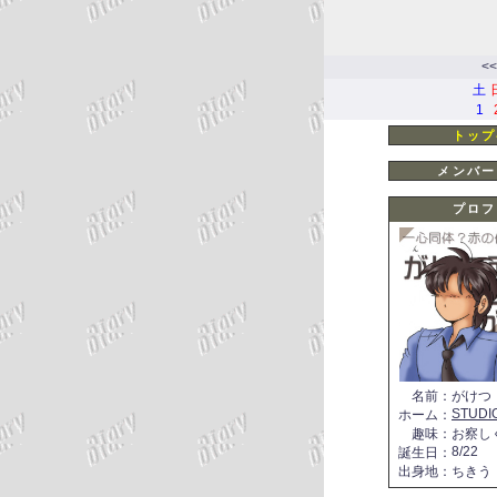
<<
土
1
トップ
メンバー
プロフ
名前
：
がけつ
STUDI
ホーム
：
趣味
：
お察し
8/22
誕生日
：
出身地
：
ちきう