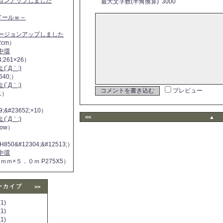
ジョンアップしました
最大文字数(半角換算) 3000
ヌドールｗ～
バージョンアップしました
2cm）
中環
4;261×26）
´Д｀;)
640;）
´Д｀;)
プレビュー
11）
9;&#23652;×10）
<<
▲
´Д｀;)
 now）
H850&#12304;&#12513;）
中環
５ｍｍ×５．０ｍ P275X5）
ーカイブ
>>
1)
1)
1)