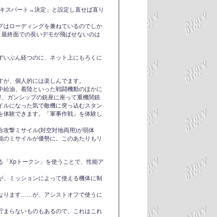
エキスパート→決定」と設定し直せば直り
グはローディングを兼ねているのでしか
、最終面での長いデモが飛ばせないのは
ずいぶん経つのに、ネット上にもろくに
すが、個人的には楽しんでます。
中給油、着陸といった戦闘機動のほかに
攻撃、ガンシップの銃座に座って重機関銃
イルになった気で敵機に突っ込むスタン
を体験できます。「軍事作戦」を体験し
攻撃ミサイル(対空対地両用)が弱体
能のミサイルが優勢に。このあたりもリ
る「Xpトークン」を使うことで、性能ア
。
が、ミッションによって使える機体に制
なります……が、アシストオフで使うに
貯まらないものもあるので、これはこれ