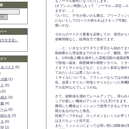
もノーマル操作になったりします。
索
(オプション画面に入って「ノーマル→決定→
ますが……)
ついでに、デモが長いのも難点。ブリーフィン
たないとして(ロードが終わればスキップ可能)
痛いかな。
バー
それらのマイナス要素を反映してか、発売から
攻略情報なし。結局自力で進めてます。
画力欠乏症）
……と、いきなりダラダラと苦言から始めてま
格納庫から滑走路までのタキシング、離陸、空
も、UAV(無人機)を操作した諜報活動や遠隔
ゴリ
で陸地へ猛攻、精密爆弾や精密ミサイル、ミサ
車＆バイク
(6)
ドオフミサイルなどなど、とにかく多彩な操作
てみたい人には悪くないかも。
)
ミサイルについても、フラシューならではの統合
ロボ娘
(1)
化、追尾ミサイル／対地ミサイルといった単機
ＰＣ
(5)
アル志向なんでしょうかね。
物
(0)
さて、経験値を溜めてレベルアップし、得られ
ト紹介
(0)
ップや新しい機体がアンロック(入手)できます
全般
(4)
獲得した機体はミッションで使用できるんです
ゲーム
(6)
限があるのがちと残念。
お絵かき
(3)
性能アップすれば、ロックオンもいくらか早く
はまだちょっと役不足。
ＳＳ
(0)
また、ミッションによっては長い割に経験値が
模型
(2)