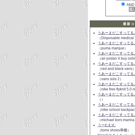
AND
最新コ
うあーまだこすってるよ(
（Disposable medical
うあーまだこすってるよ(
（puma marque）
うあーまだこすってるよ(
（air jordan 4 buy onl
うあーまだこすってるよ(
（red and black vans
うあーまだこすってるよ(
（vans size 2）
うあーまだこすってるよ(
（nike free flyknit 5.0
うあーまだこすってるよ(
（）
うあーまだこすってるよ(
（nike school backpac
うあーまだこすってるよ(
（michael kors marin
うーむむむ
（toms shoes專櫃）