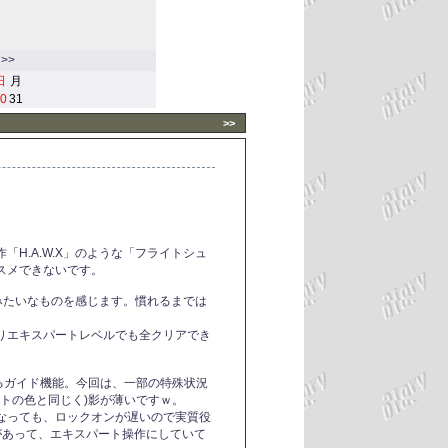
>>
日
月
0
31
>>
H.A.W.X」のような「フライトシュ
スメできないです。
みたいなものを感じます。慣れるまでは
りエキスパートレベルでも全クリアでき
によるガイド機能。今回は、一部の特殊状況
ートの色と同じく)影が薄いですｗ。
なっても、ロックオンが遅いので実質役
)バグがあって、エキスパート操作にしていて