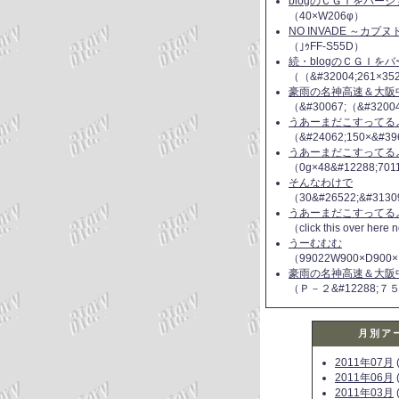
blogのＣＧＩをバー
（40×W206φ）
NO INVADE ～カプ
（｣ｩFF-S55D）
続・blogのＣＧＩを
（（&#32004;261×35
豪雨の名神高速＆大阪
（&#30067;（&#3200
うあーまだこすってるよ(
（&#24062;150×&#39
うあーまだこすってるよ(
（0g×48&#12288;70
そんなわけで
（30&#26522;&#3130
うあーまだこすってるよ(
（click this over here
うーむむむ
（99022W900×D900×
豪雨の名神高速＆大阪
（Ｐ－２&#12288;７
月別ア
2011年07月
(
2011年06月
(
2011年03月
(