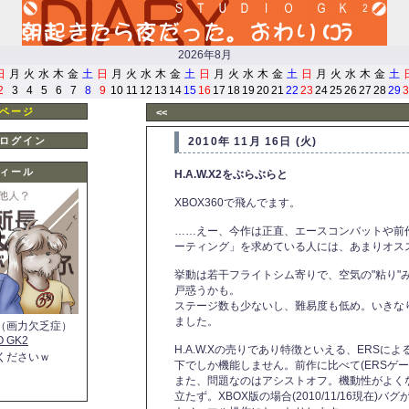
2026年8月
日
月
火
水
木
金
土
日
月
火
水
木
金
土
日
月
火
水
木
金
土
日
月
火
水
木
金
土
2
3
4
5
6
7
8
9
10
11
12
13
14
15
16
17
18
19
20
21
22
23
24
25
26
27
28
29
3
ページ
<<
ログイン
2010年 11月 16日 (火)
ィール
H.A.W.X2をぶらぶらと
XBOX360で飛んでます。
……えー、今作は正直、エースコンバットや前作「
ーティング」を求めている人には、あまりオス
挙動は若干フライトシム寄りで、空気の"粘り"
戸惑うかも。
ステージ数も少ないし、難易度も低め。いきな
ました。
（画力欠乏症）
O GK2
H.A.W.Xの売りであり特徴といえる、ERS
くださいｗ
下でしか機能しません。前作に比べて(ERSゲ
また、問題なのはアシストオフ。機動性がよく
立たず。XBOX版の場合(2010/11/16現在