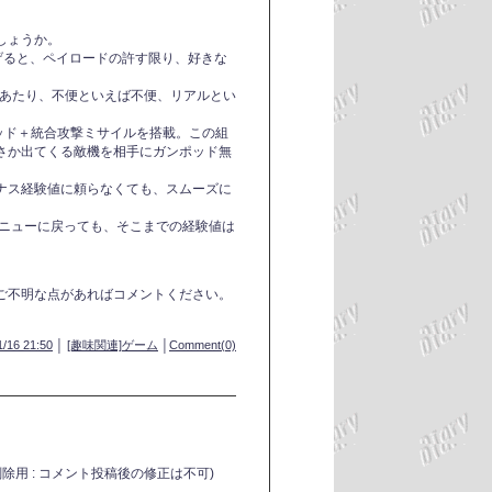
しょうか。
げると、ペイロードの許す限り、好きな
るあたり、不便といえば不便、リアルとい
ポッド＋統合攻撃ミサイルを搭載。この組
さか出てくる敵機を相手にガンポッド無
ナス経験値に頼らなくても、スムーズに
メニューに戻っても、そこまでの経験値は
ご不明な点があればコメントください。
1/16 21:50
│
[趣味関連]ゲーム
│
Comment(0)
削除用 : コメント投稿後の修正は不可)