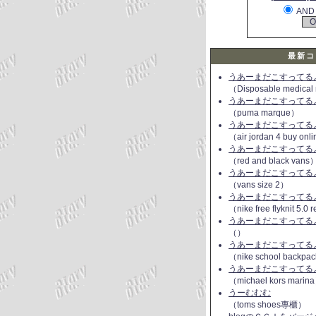
AND
最新コ
うあーまだこすってるよ(
（Disposable medical
うあーまだこすってるよ(
（puma marque）
うあーまだこすってるよ(
（air jordan 4 buy onl
うあーまだこすってるよ(
（red and black vans
うあーまだこすってるよ(
（vans size 2）
うあーまだこすってるよ(
（nike free flyknit 5.0
うあーまだこすってるよ(
（）
うあーまだこすってるよ(
（nike school backpac
うあーまだこすってるよ(
（michael kors marin
うーむむむ
（toms shoes專櫃）