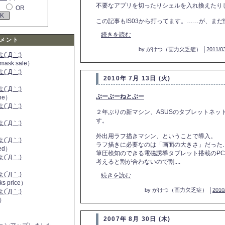
不要なアプリを切ったりシェルを入れ換えたり
OR
この記事もIS03から打ってます。……が、まだ慣
続きを読む
メント
by がけつ（画力欠乏症） │
2011/03
´Д｀;)
 mask sale）
´Д｀;)
2010年 7月 13日 (火)
´Д｀;)
ぶーぶーねとぶー
ine）
´Д｀;)
２年ぶりの新マシン、ASUSのタブレットネットブ
）
す。
´Д｀;)
外出用ラフ描きマシン、ということで導入。
´Д｀;)
ラフ描きに必要なのは「画面の大きさ」だった…
 red）
筆圧検知のできる電磁誘導タブレット搭載のP
´Д｀;)
考えると割が合わないので割....
´Д｀;)
続きを読む
ks price）
by がけつ（画力欠乏症） │
2010
´Д｀;)
a）
2007年 8月 30日 (木)