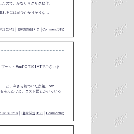
したので、かなりサクサク動作。
れるには多少かかりそうな....
/01 23:41
│
[趣味関連]ＰＣ
│
Comment(315)
ック・EeePC T101MTでございま
…と、今さら気づいた次第。orz
Cも考えたけど、コスト面とかいろいろ
/07/13 02:18
│
[趣味関連]ＰＣ
│
Comment(8)