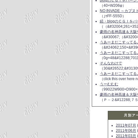
blogのＣＧＩをバー
（40×W206φ）
NO INVADE ～カプ
（｣ｩFF-S55D）
続・blogのＣＧＩを
（（&#32004;261×35
豪雨の名神高速＆大阪
（&#30067;（&#3200
うあーまだこすってるよ(
（&#24062;150×&#39
うあーまだこすってるよ(
（0g×48&#12288;70
そんなわけで
（30&#26522;&#3130
うあーまだこすってるよ(
（click this over here
うーむむむ
（99022W900×D900×
豪雨の名神高速＆大阪
（Ｐ－２&#12288;７
月別ア
2011年07月
(
2011年06月
(
2011年03月
(