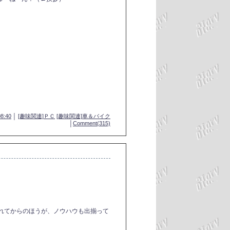
08:40
│
[趣味関連]ＰＣ
[趣味関連]車＆バイク
│
Comment(315)
枯れてからのほうが、ノウハウも出揃って