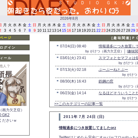
2026年8月
日
月
火
水
木
金
土
日
月
火
水
木
金
土
日
月
火
水
木
金
土
日
月
火
水
木
金
土
2
3
4
5
6
7
8
9
10
11
12
13
14
15
16
17
18
19
20
21
22
23
24
25
26
27
28
29
3
ページ
[趣味関連]Ｐ
■
07/24(日) 08:40
情報過多につき放置して
ログイン
by がけつ（画力欠乏症）│
[趣味関
■
03/01(火) 23:41
スマフォとセマフォは
ィール
by がけつ
■
07/13(火) 02:18
ぶーぶーねとぶー
by がけ
■
08/30(木) 16:43
鉄鋼の窓
by がけつ
■
06/23(金) 14:14
なるほどそういうこと
by がけ
>>このカテゴリーの記事一覧
（画力欠乏症）
O GK2
2011年 7月 24日 (日)
くださいｗ
情報過多につき放置してましたorz
Twitterはじめたら完全にオーバーフローやっ