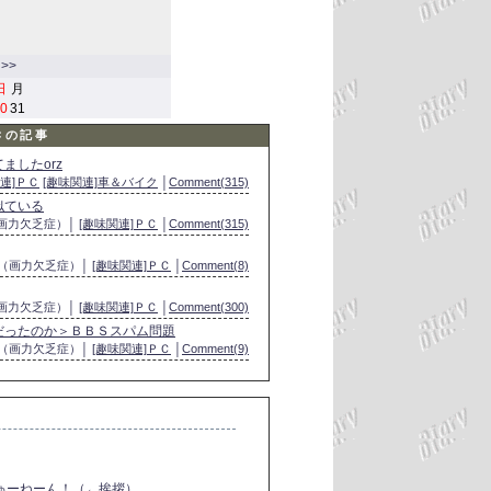
>>
日
月
0
31
Ｃの記事
ましたorz
連]ＰＣ
[趣味関連]車＆バイク
│
Comment(315)
似ている
（画力欠乏症）│
[趣味関連]ＰＣ
│
Comment(315)
つ（画力欠乏症）│
[趣味関連]ＰＣ
│
Comment(8)
（画力欠乏症）│
[趣味関連]ＰＣ
│
Comment(300)
だったのか＞ＢＢＳスパム問題
つ（画力欠乏症）│
[趣味関連]ＰＣ
│
Comment(9)
ちゅーねーん！（←挨拶）