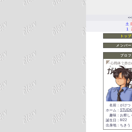
<<
土
1
トップ
メンバー
プロフ
名前
：
がけつ
STUDI
ホーム
：
趣味
：
お察し
8/22
誕生日
：
出身地
：
ちきう