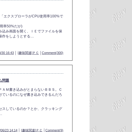
、「エクスプローラがCPU使用率100%で
率50%だが)
み込み画面を開く、ＩＥでファイルを保
をしようとする....
/30 16:43
│
[趣味関連]ＰＣ
│
Comment(300)
ム問題
ＰＡＭ書き込みがとまらないＢＢＳ。Ｃ
けているのになぜ書き込みできるんだろ
セスしているのか？とか、クラッキング
.
/06/23 14:14
│
[趣味関連]ＰＣ
│
Comment(9)