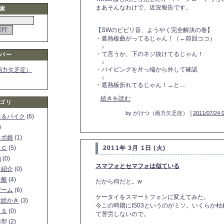
まあそんなわけで、近況報告です。
索
【SWのビビリ音、ようやく完全解決の巻】
・遮熱板曲がってるじゃん！（←前回ココ）
↓
・て言うか、下のネジ抜けてるじゃん！
バー
↓
・パイピングを片っ端から外して確認
画力欠乏症）
↓
・遮熱板折れてるじゃん！→と....
続きを読む
ゴリ
by がけつ（画力欠乏症） │
2011/07/24 
車＆バイク
(6)
)
ロボ娘
(1)
ＰＣ
(5)
2011年 3月 1日 (火)
物
(0)
スマフォとセマフォは似ている
ト紹介
(0)
全般
(4)
だから何だと。w
ゲーム
(6)
ケータイをスマートフォンに変えてみた。
お絵かき
(3)
今この時期にIS03というのがミソ。いくらか
ＳＳ
(0)
て苦労しないので。
模型
(2)