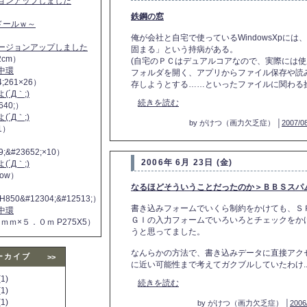
ジョンアップしました
鉄鋼の窓
ヌドールｗ～
俺が会社と自宅で使っているWindowsXpには
バージョンアップしました
固まる」という持病がある。
2cm）
(自宅のＰＣはデュアルコアなので、実際には使用
中環
フォルダを開く、アプリからファイル保存や読
4;261×26）
存しようとする……といったファイルに関わる操作
´Д｀;)
続きを読む
640;）
´Д｀;)
by がけつ（画力欠乏症） │
2007/08
11）
9;&#23652;×10）
2006年 6月 23日 (金)
´Д｀;)
 now）
なるほどそういうことだったのか＞ＢＢＳスパ
H850&#12304;&#12513;）
書き込みフォームでいくら制約をかけても、Ｓ
中環
ＧＩの入力フォームでいろいろとチェックをか
５ｍｍ×５．０ｍ P275X5）
うと思ってました。
なんらかの方法で、書き込みデータに直接アク
ーカイブ
>>
に近い可能性まで考えてガクブルしていたわけ...
1)
続きを読む
1)
1)
by がけつ（画力欠乏症） │
2006