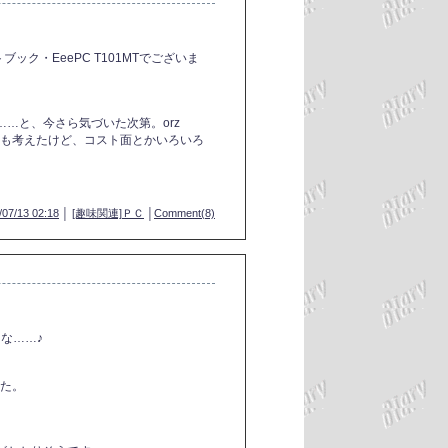
ック・EeePC T101MTでございま
…と、今さら気づいた次第。orz
Cも考えたけど、コスト面とかいろいろ
/07/13 02:18
│
[趣味関連]ＰＣ
│
Comment(8)
な……♪
った。