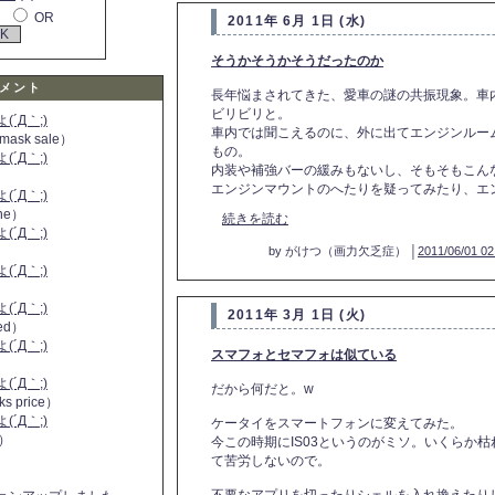
OR
2011年 6月 1日 (水)
そうかそうかそうだったのか
メント
長年悩まされてきた、愛車の謎の共振現象。車
ビリビリと。
´Д｀;)
車内では聞こえるのに、外に出てエンジンルー
 mask sale）
もの。
´Д｀;)
内装や補強バーの緩みもないし、そもそもこん
エンジンマウントのへたりを疑ってみたり、エンジ
´Д｀;)
ine）
続きを読む
´Д｀;)
）
by がけつ（画力欠乏症） │
2011/06/01 02
´Д｀;)
´Д｀;)
2011年 3月 1日 (火)
 red）
´Д｀;)
スマフォとセマフォは似ている
´Д｀;)
だから何だと。w
ks price）
´Д｀;)
ケータイをスマートフォンに変えてみた。
a）
今この時期にIS03というのがミソ。いくらか
て苦労しないので。