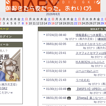
2026年8月
日
月
火
水
木
金
土
日
月
火
水
木
金
土
日
月
火
水
木
金
土
日
月
火
水
木
金
土
2
3
4
5
6
7
8
9
10
11
12
13
14
15
16
17
18
19
20
21
22
23
24
25
26
27
28
29
3
ページ
WHAT'S 
■
07/24(日) 08:40
情報過多につき放置して
ログイン
by がけつ（画力欠乏症）│
[趣味関
■
06/01(水) 02:05
そうかそうかそうだっ
ィール
by がけつ（画力
■
03/01(火) 23:41
スマフォとセマフォは
by がけつ
■
11/16(火) 21:50
H.A.W.X2をぶらぶらと
by がけつ
■
07/13(火) 02:18
ぶーぶーねとぶー
by がけ
■
02/15(月) 21:43
うーむむむ
by がけつ（
（画力欠乏症）
O GK2
■
01/30(土) 03:49
【MSFS X】UPEOじ
くださいｗ
by がけつ（
■
08/31(月) 00:48
【Figma】泉こなつ
by がけ