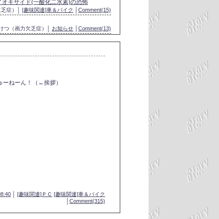
オキサイド(一酸化二水素)の恐怖
欠乏症）│
[趣味関連]車＆バイク
│
Comment(15)
がけつ（画力欠乏症）│
お知らせ
│
Comment(13)
ちゅーねーん！（←挨拶）
08:40
│
[趣味関連]ＰＣ
[趣味関連]車＆バイク
│
Comment(315)