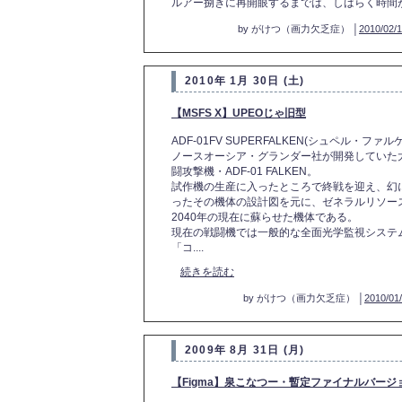
ルアー捌きに再開眼するまでは、しばらく時間
by がけつ（画力欠乏症） │
2010/02/1
2010年 1月 30日 (土)
【MSFS X】UPEOじゃ旧型
ADF-01FV SUPERFALKEN(シュペル・ファル
ノースオーシア・グランダー社が開発していた
闘攻撃機・ADF-01 FALKEN。
試作機の生産に入ったところで終戦を迎え、幻
ったその機体の設計図を元に、ゼネラルリソー
2040年の現在に蘇らせた機体である。
現在の戦闘機では一般的な全面光学監視システ
「コ....
続きを読む
by がけつ（画力欠乏症） │
2010/01/
2009年 8月 31日 (月)
【Figma】泉こなつー・暫定ファイナルバージ