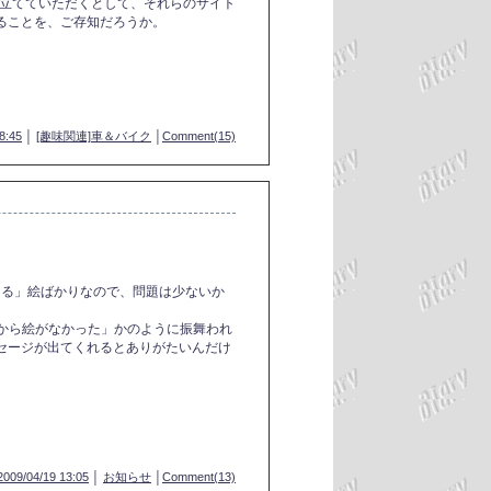
いを立てていただくとして、それらのサイト
ることを、ご存知だろうか。
8:45
│
[趣味関連]車＆バイク
│
Comment(15)
ある」絵ばかりなので、問題は少ないか
初から絵がなかった」かのように振舞われ
セージが出てくれるとありがたいんだけ
2009/04/19 13:05
│
お知らせ
│
Comment(13)