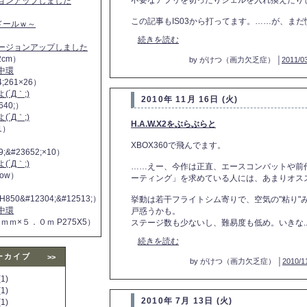
不要なアプリを切ったりシェルを入れ換えたり
ジョンアップしました
この記事もIS03から打ってます。……が、まだ慣
ヌドールｗ～
続きを読む
バージョンアップしました
2cm）
by がけつ（画力欠乏症） │
2011/03
中環
4;261×26）
´Д｀;)
2010年 11月 16日 (火)
640;）
´Д｀;)
H.A.W.X2をぶらぶらと
11）
XBOX360で飛んでます。
9;&#23652;×10）
´Д｀;)
……えー、今作は正直、エースコンバットや前作「
 now）
ーティング」を求めている人には、あまりオス
H850&#12304;&#12513;）
挙動は若干フライトシム寄りで、空気の"粘り"
中環
戸惑うかも。
５ｍｍ×５．０ｍ P275X5）
ステージ数も少ないし、難易度も低め。いきな...
続きを読む
ーカイブ
>>
by がけつ（画力欠乏症） │
2010/1
1)
1)
2010年 7月 13日 (火)
1)