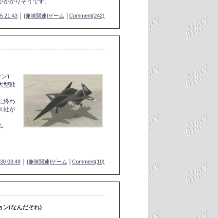
がかかりそうです。
5 21:43
│
[趣味関連]ゲーム
│
Comment(242)
ケン)
大型戦
に終わ
ス社が
ム
30 03:49
│
[趣味関連]ゲーム
│
Comment(10)
ョン(なんだそれ)