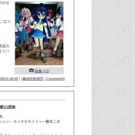
のかな
、こなつ
異質の
えてパ
画像 (+2)
/08/31 00:48
│
[趣味関連]模型
│
Comment(6)
素)の恐怖
物。
ハイドロジェン・モノオキサイド＝一酸化二水