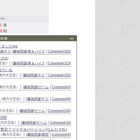
>>
日
月
0
31
NEW
>>
ましたorz
連]ＰＣ
[趣味関連]車＆バイク
│
Comment(315)
たのか
欠乏症）│
[趣味関連]車＆バイク
│
Comment(313)
似ている
（画力欠乏症）│
[趣味関連]ＰＣ
│
Comment(315)
（画力欠乏症）│
[趣味関連]ゲーム
│
Comment(0)
つ（画力欠乏症）│
[趣味関連]ＰＣ
│
Comment(8)
画力欠乏症）│
[趣味関連]ゲーム
│
Comment(242)
ゃ旧型
画力欠乏症）│
[趣味関連]ゲーム
│
Comment(10)
ー・暫定ファイナルバージョン(なんだそれ)
つ（画力欠乏症）│
[趣味関連]模型
│
Comment(6)