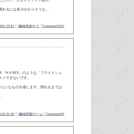
したので、かなりサクサク動作。
れるには多少かかりそうな....
/01 23:41
│
[趣味関連]ＰＣ
│
Comment(315)
H.A.W.X」のような「フライトシュ
スメできないです。
みたいなものを感じます。慣れるまでは
.
1/16 21:50
│
[趣味関連]ゲーム
│
Comment(0)