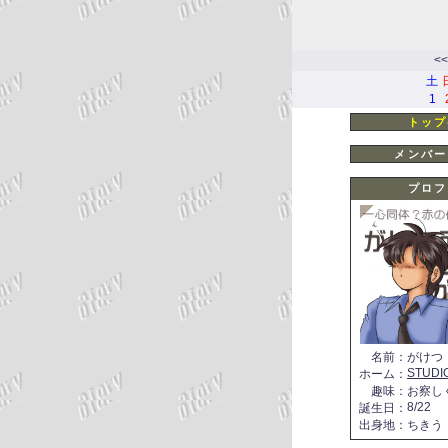
<<
土
1
トップ
メンバー
プロフ
名前
：
がけつ
STUDI
ホーム
：
趣味
：
お察し
8/22
誕生日
：
出身地
：
ちきう