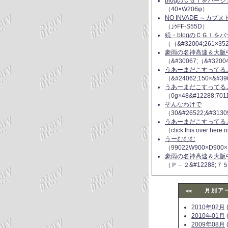
blogのＣＧＩをバー
（40×W206φ）
NO INVADE ～カプ
（｣ｩFF-S55D）
続・blogのＣＧＩを
（（&#32004;261×35
豪雨の名神高速＆大阪
（&#30067;（&#3200
うあーまだこすってるよ(
（&#24062;150×&#39
うあーまだこすってるよ(
（0g×48&#12288;70
そんなわけで
（30&#26522;&#3130
うあーまだこすってるよ(
（click this over here
うーむむむ
（99022W900×D900×
豪雨の名神高速＆大阪
（Ｐ－２&#12288;７
月別ア
<<
2010年02月
(
2010年01月
(
2009年08月
(