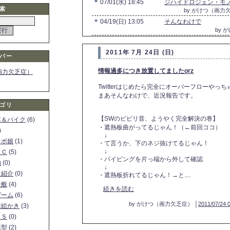
■
07/01(水) 18:45
ジハイドロジェン・モノ
索
by がけつ（画力
■
04/19(日) 13:05
そんなわけで
by 
2011年 7月 24日 (日)
バー
情報過多につき放置してましたorz
画力欠乏症）
Twitterはじめたら完全にオーバーフローやっ
まあそんなわけで、近況報告です。
ゴリ
【SWのビビリ音、ようやく完全解決の巻】
車＆バイク
(6)
・遮熱板曲がってるじゃん！（←前回ココ）
)
↓
ロボ娘
(1)
・て言うか、下のネジ抜けてるじゃん！
↓
ＰＣ
(5)
・パイピングを片っ端から外して確認
物
(0)
↓
ト紹介
(0)
・遮熱板折れてるじゃん！→と....
全般
(4)
続きを読む
ゲーム
(6)
by がけつ（画力欠乏症） │
2011/07/24 
お絵かき
(3)
ＳＳ
(0)
模型
(2)