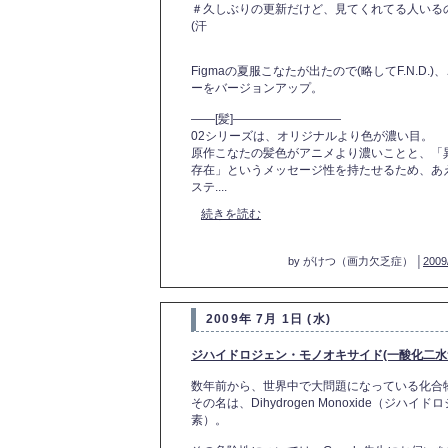
＃久しぶりの更新だけど、見てくれてる人いる
(汗
Figmaの夏服こなたが出たので(略してF.N.D.)
ーをバージョンアップ。
――[髪]―――――――――
02シリーズは、オリジナルより色が濃い目。
原作こなたの髪色がアニメより濃いことと、「
存在」というメッセージ性を持たせるため、あ
ステ....
続きを読む
by がけつ（画力欠乏症） │
2009
2009年 7月 1日 (水)
ジハイドロジェン・モノオキサイド(一酸化二水
数年前から、世界中で大問題になっている化合
その名は、Dihydrogen Monoxide（ジ
素）。