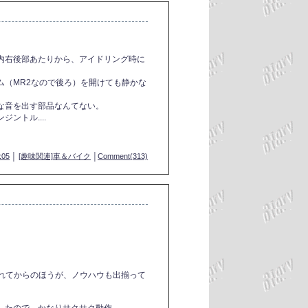
内右後部あたりから、アイドリング時に
ム（MR2なので後ろ）を開けても静かな
な音を出す部品なんてない。
ントル....
:05
│
[趣味関連]車＆バイク
│
Comment(313)
枯れてからのほうが、ノウハウも出揃って