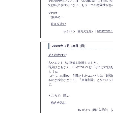
その危険性については、Google先生にお伺
では紹介されていない、もう一つの危険性があ
それは、
『液体の....
続きを読む
by がけつ（画力欠乏症） │
2009/07/01 1
2009年 4月 19日 (日)
そんなわけで
古いエントリの画像を削除しました。
写真はともかく、CGについては「どこかには
と（ぉ。
しかしこのBlog、削除されたエントリは「最
るのが残念なところ。「画像削除」とかのメッ
ど。
ところで、障....
続きを読む
by がけつ（画力欠乏症） │