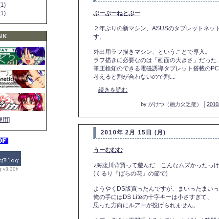
1)
1)
ぶーぶーねとぶー
２年ぶりの新マシン、ASUSのタブレットネットブ
NK
す。
外出用ラフ描きマシン、ということで導入。
ラフ描きに必要なのは「画面の大きさ」だった…
筆圧検知のできる電磁誘導タブレット搭載のP
考えると割が合わないので割....
続きを読む
by がけつ（画力欠乏症） │
2010
理用]
2010年 2月 15日 (月)
うーむむむ
♪海腹川背買って遊んだ こんなムズかったっけ
g v3.20h
(くるり『ばらの花』の節で)
ようやくDS版買ったんですが、まいったまい
俺の手にはDS Liteの十字キーは小さすぎて、
思った方向にルアーが投げられません。