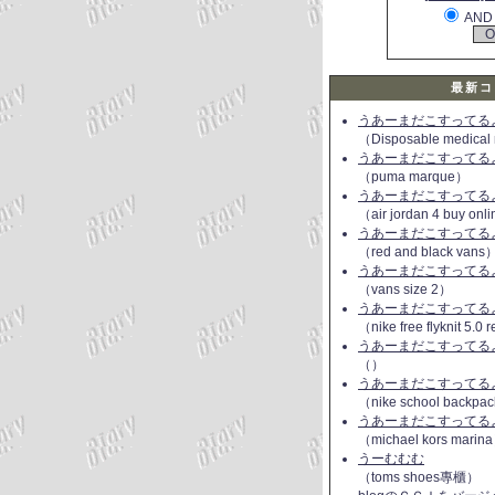
AND
最新コ
うあーまだこすってるよ(
（Disposable medical
うあーまだこすってるよ(
（puma marque）
うあーまだこすってるよ(
（air jordan 4 buy onl
うあーまだこすってるよ(
（red and black vans
うあーまだこすってるよ(
（vans size 2）
うあーまだこすってるよ(
（nike free flyknit 5.0
うあーまだこすってるよ(
（）
うあーまだこすってるよ(
（nike school backpac
うあーまだこすってるよ(
（michael kors marin
うーむむむ
（toms shoes專櫃）