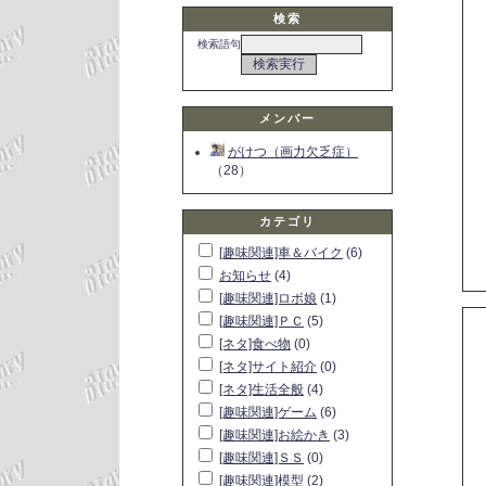
検索
検索語句
メンバー
がけつ（画力欠乏症）
（28）
カテゴリ
[趣味関連]車＆バイク
(6)
お知らせ
(4)
[趣味関連]ロボ娘
(1)
[趣味関連]ＰＣ
(5)
[ネタ]食べ物
(0)
[ネタ]サイト紹介
(0)
[ネタ]生活全般
(4)
[趣味関連]ゲーム
(6)
[趣味関連]お絵かき
(3)
[趣味関連]ＳＳ
(0)
[趣味関連]模型
(2)