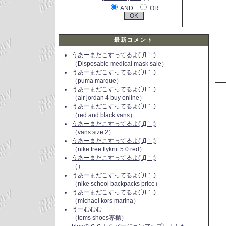
AND
OR
最新コメント
うあーまだこすってるよ(´Д｀;)
（Disposable medical mask sale）
うあーまだこすってるよ(´Д｀;)
（puma marque）
うあーまだこすってるよ(´Д｀;)
（air jordan 4 buy online）
うあーまだこすってるよ(´Д｀;)
（red and black vans）
うあーまだこすってるよ(´Д｀;)
（vans size 2）
うあーまだこすってるよ(´Д｀;)
（nike free flyknit 5.0 red）
うあーまだこすってるよ(´Д｀;)
（）
うあーまだこすってるよ(´Д｀;)
（nike school backpacks price）
うあーまだこすってるよ(´Д｀;)
（michael kors marina）
うーむむむ
（toms shoes專櫃）