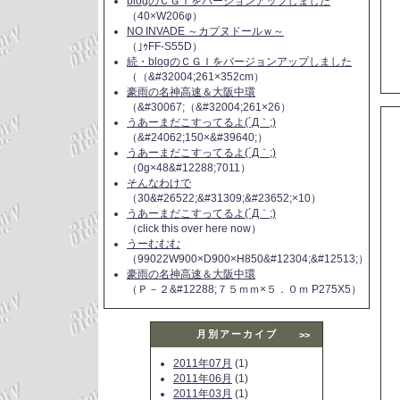
blogのＣＧＩをバージョンアップしました
（40×W206φ）
NO INVADE ～カプヌドールｗ～
（｣ｩFF-S55D）
続・blogのＣＧＩをバージョンアップしました
（（&#32004;261×352cm）
豪雨の名神高速＆大阪中環
（&#30067;（&#32004;261×26）
うあーまだこすってるよ(´Д｀;)
（&#24062;150×&#39640;）
うあーまだこすってるよ(´Д｀;)
（0g×48&#12288;7011）
そんなわけで
（30&#26522;&#31309;&#23652;×10）
うあーまだこすってるよ(´Д｀;)
（click this over here now）
うーむむむ
（99022W900×D900×H850&#12304;&#12513;）
豪雨の名神高速＆大阪中環
（Ｐ－２&#12288;７５ｍｍ×５．０ｍ P275X5）
月別アーカイブ
>>
2011年07月
(1)
2011年06月
(1)
2011年03月
(1)