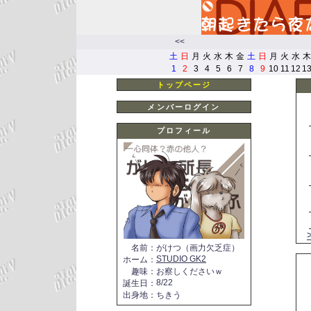
<<
土
日
月
火
水
木
金
土
日
月
火
水
木
1
2
3
4
5
6
7
8
9
10
11
12
1
トップページ
メンバーログイン
プロフィール
名前
：
がけつ（画力欠乏症）
STUDIO GK2
ホーム
：
趣味
：
お察しくださいｗ
8/22
誕生日
：
出身地
：
ちきう