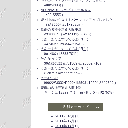
blogのＣＧＩをバージョンアップしました
（40×W206φ）
NO INVADE ～カプヌドールｗ～
（｣ｩFF-S55D）
続・blogのＣＧＩをバージョンアップしました
（（&#32004;261×352cm）
豪雨の名神高速＆大阪中環
（&#30067;（&#32004;261×26）
うあーまだこすってるよ(´Д｀;)
（&#24062;150×&#39640;）
うあーまだこすってるよ(´Д｀;)
（0g×48&#12288;7011）
そんなわけで
（30&#26522;&#31309;&#23652;×10）
うあーまだこすってるよ(´Д｀;)
（click this over here now）
うーむむむ
（99022W900×D900×H850&#12304;&#12513;）
豪雨の名神高速＆大阪中環
（Ｐ－２&#12288;７５ｍｍ×５．０ｍ P275X5）
月別アーカイブ
>>
2011年07月
(1)
2011年06月
(1)
2011年03月
(1)