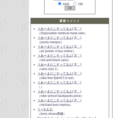
AND
OR
最新コメント
うあーまだこすってるよ(´Д｀;)
（Disposable medical mask sale）
うあーまだこすってるよ(´Д｀;)
（puma marque）
うあーまだこすってるよ(´Д｀;)
（air jordan 4 buy online）
うあーまだこすってるよ(´Д｀;)
（red and black vans）
うあーまだこすってるよ(´Д｀;)
（vans size 2）
うあーまだこすってるよ(´Д｀;)
（nike free flyknit 5.0 red）
うあーまだこすってるよ(´Д｀;)
（）
うあーまだこすってるよ(´Д｀;)
（nike school backpacks price）
うあーまだこすってるよ(´Д｀;)
（michael kors marina）
うーむむむ
（toms shoes專櫃）