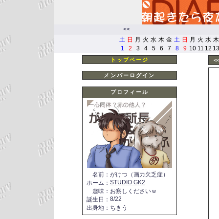
<<
土
日
月
火
水
木
金
土
日
月
火
水
木
1
2
3
4
5
6
7
8
9
10
11
12
1
トップページ
<
メンバーログイン
プロフィール
名前
：
がけつ（画力欠乏症）
STUDIO GK2
ホーム
：
趣味
：
お察しくださいｗ
8/22
誕生日
：
出身地
：
ちきう