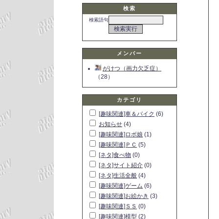
検索
検索語句
メンバー
がけつ（画力欠乏症）
（28）
カテゴリ
[趣味関連]車＆バイク
(6)
お知らせ
(4)
[趣味関連]ロボ娘
(1)
[趣味関連]ＰＣ
(5)
[ネタ]食べ物
(0)
[ネタ]サイト紹介
(0)
[ネタ]生活全般
(4)
[趣味関連]ゲーム
(6)
[趣味関連]お絵かき
(3)
[趣味関連]ＳＳ
(0)
[趣味関連]模型
(2)