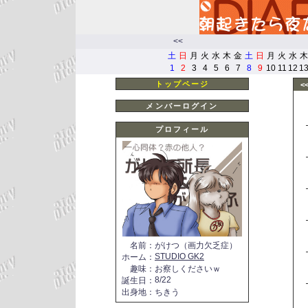
<<
土
日
月
火
水
木
金
土
日
月
火
水
木
1
2
3
4
5
6
7
8
9
10
11
12
1
トップページ
<
メンバーログイン
プロフィール
名前
：
がけつ（画力欠乏症）
STUDIO GK2
ホーム
：
趣味
：
お察しくださいｗ
8/22
誕生日
：
出身地
：
ちきう