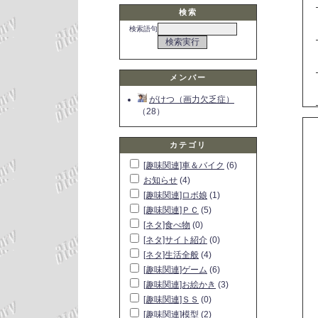
検索
検索語句
メンバー
がけつ（画力欠乏症）
（28）
カテゴリ
[趣味関連]車＆バイク
(6)
お知らせ
(4)
[趣味関連]ロボ娘
(1)
[趣味関連]ＰＣ
(5)
[ネタ]食べ物
(0)
[ネタ]サイト紹介
(0)
[ネタ]生活全般
(4)
[趣味関連]ゲーム
(6)
[趣味関連]お絵かき
(3)
[趣味関連]ＳＳ
(0)
[趣味関連]模型
(2)