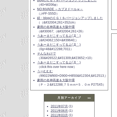
blogのＣＧＩをバージョンアップしました
（40×W206φ）
NO INVADE ～カプヌドールｗ～
（｣ｩFF-S55D）
続・blogのＣＧＩをバージョンアップしました
（（&#32004;261×352cm）
豪雨の名神高速＆大阪中環
（&#30067;（&#32004;261×26）
うあーまだこすってるよ(´Д｀;)
（&#24062;150×&#39640;）
うあーまだこすってるよ(´Д｀;)
（0g×48&#12288;7011）
そんなわけで
（30&#26522;&#31309;&#23652;×10）
うあーまだこすってるよ(´Д｀;)
（click this over here now）
うーむむむ
（99022W900×D900×H850&#12304;&#12513;）
豪雨の名神高速＆大阪中環
（Ｐ－２&#12288;７５ｍｍ×５．０ｍ P275X5）
月別アーカイブ
>>
2011年07月
(1)
2011年06月
(1)
2011年03月
(1)