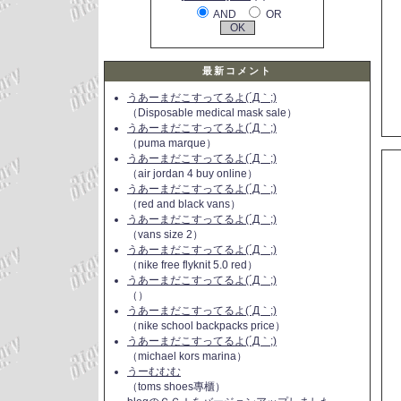
AND
OR
最新コメント
うあーまだこすってるよ(´Д｀;)
（Disposable medical mask sale）
うあーまだこすってるよ(´Д｀;)
（puma marque）
うあーまだこすってるよ(´Д｀;)
（air jordan 4 buy online）
うあーまだこすってるよ(´Д｀;)
（red and black vans）
うあーまだこすってるよ(´Д｀;)
（vans size 2）
うあーまだこすってるよ(´Д｀;)
（nike free flyknit 5.0 red）
うあーまだこすってるよ(´Д｀;)
（）
うあーまだこすってるよ(´Д｀;)
（nike school backpacks price）
うあーまだこすってるよ(´Д｀;)
（michael kors marina）
うーむむむ
（toms shoes專櫃）