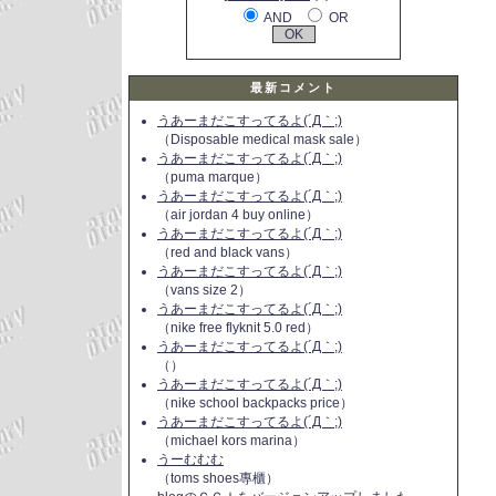
AND
OR
最新コメント
うあーまだこすってるよ(´Д｀;)
（Disposable medical mask sale）
うあーまだこすってるよ(´Д｀;)
（puma marque）
うあーまだこすってるよ(´Д｀;)
（air jordan 4 buy online）
うあーまだこすってるよ(´Д｀;)
（red and black vans）
うあーまだこすってるよ(´Д｀;)
（vans size 2）
うあーまだこすってるよ(´Д｀;)
（nike free flyknit 5.0 red）
うあーまだこすってるよ(´Д｀;)
（）
うあーまだこすってるよ(´Д｀;)
（nike school backpacks price）
うあーまだこすってるよ(´Д｀;)
（michael kors marina）
うーむむむ
（toms shoes專櫃）