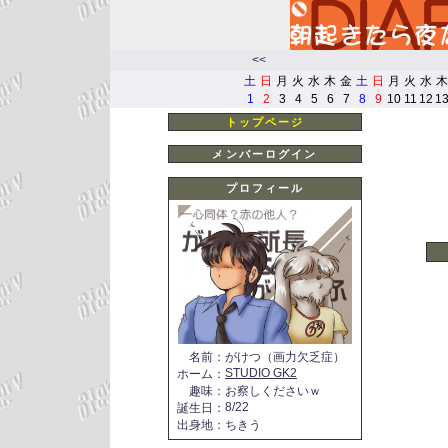
<<
土
日
月
火
水
木
金
土
日
月
火
水
木
1
2
3
4
5
6
7
8
9
10
11
12
1
トップページ
メンバーログイン
プロフィール
名前
：
がけつ（画力欠乏症）
STUDIO GK2
ホーム
：
趣味
：
お察しくださいｗ
8/22
誕生日
：
出身地
：
ちきう