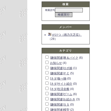
検索
検索語句
メンバー
がけつ（画力欠乏症）
（28）
カテゴリ
[趣味関連]車＆バイク
(6)
お知らせ
(4)
[趣味関連]ロボ娘
(1)
[趣味関連]ＰＣ
(5)
[ネタ]食べ物
(0)
[ネタ]サイト紹介
(0)
[ネタ]生活全般
(4)
[趣味関連]ゲーム
(6)
[趣味関連]お絵かき
(3)
[趣味関連]ＳＳ
(0)
[趣味関連]模型
(2)