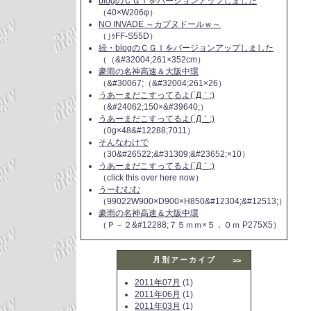
blogのＣＧＩをバージョンアップしました
（40×W206φ）
NO INVADE ～カプヌドールｗ～
（｣ｩFF-S55D）
続・blogのＣＧＩをバージョンアップしました
（（&#32004;261×352cm）
豪雨の名神高速＆大阪中環
（&#30067;（&#32004;261×26）
うあーまだこすってるよ(´Д｀;)
（&#24062;150×&#39640;）
うあーまだこすってるよ(´Д｀;)
（0g×48&#12288;7011）
そんなわけで
（30&#26522;&#31309;&#23652;×10）
うあーまだこすってるよ(´Д｀;)
（click this over here now）
うーむむむ
（99022W900×D900×H850&#12304;&#12513;）
豪雨の名神高速＆大阪中環
（Ｐ－２&#12288;７５ｍｍ×５．０ｍ P275X5）
月別アーカイブ
>>
2011年07月
(1)
2011年06月
(1)
2011年03月
(1)