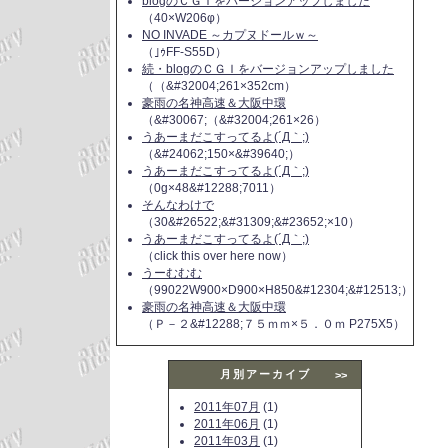
blogのＣＧＩをバージョンアップしました
（40×W206φ）
NO INVADE ～カプヌドールｗ～
（｣ｩFF-S55D）
続・blogのＣＧＩをバージョンアップしました
（（&#32004;261×352cm）
豪雨の名神高速＆大阪中環
（&#30067;（&#32004;261×26）
うあーまだこすってるよ(´Д｀;)
（&#24062;150×&#39640;）
うあーまだこすってるよ(´Д｀;)
（0g×48&#12288;7011）
そんなわけで
（30&#26522;&#31309;&#23652;×10）
うあーまだこすってるよ(´Д｀;)
（click this over here now）
うーむむむ
（99022W900×D900×H850&#12304;&#12513;）
豪雨の名神高速＆大阪中環
（Ｐ－２&#12288;７５ｍｍ×５．０ｍ P275X5）
月別アーカイブ
>>
2011年07月
(1)
2011年06月
(1)
2011年03月
(1)