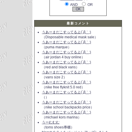
AND
OR
最新コメント
うあーまだこすってるよ(´Д｀;)
（Disposable medical mask sale）
うあーまだこすってるよ(´Д｀;)
（puma marque）
うあーまだこすってるよ(´Д｀;)
（air jordan 4 buy online）
うあーまだこすってるよ(´Д｀;)
（red and black vans）
うあーまだこすってるよ(´Д｀;)
（vans size 2）
うあーまだこすってるよ(´Д｀;)
（nike free flyknit 5.0 red）
うあーまだこすってるよ(´Д｀;)
（）
うあーまだこすってるよ(´Д｀;)
（nike school backpacks price）
うあーまだこすってるよ(´Д｀;)
（michael kors marina）
うーむむむ
（toms shoes專櫃）