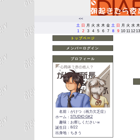
<<
土
日
月
火
水
木
金
土
日
月
火
水
木
1
2
3
4
5
6
7
8
9
10
11
12
1
トップページ
メンバーログイン
プロフィール
名前
：
がけつ（画力欠乏症）
STUDIO GK2
ホーム
：
趣味
：
お察しくださいｗ
8/22
誕生日
：
出身地
：
ちきう