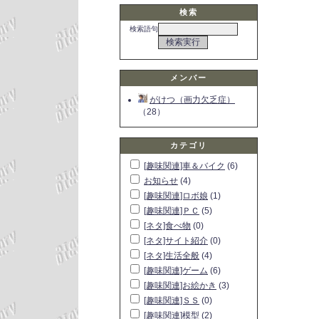
検索
検索語句
メンバー
がけつ（画力欠乏症）
（28）
カテゴリ
[趣味関連]車＆バイク
(6)
お知らせ
(4)
[趣味関連]ロボ娘
(1)
[趣味関連]ＰＣ
(5)
[ネタ]食べ物
(0)
[ネタ]サイト紹介
(0)
[ネタ]生活全般
(4)
[趣味関連]ゲーム
(6)
[趣味関連]お絵かき
(3)
[趣味関連]ＳＳ
(0)
[趣味関連]模型
(2)