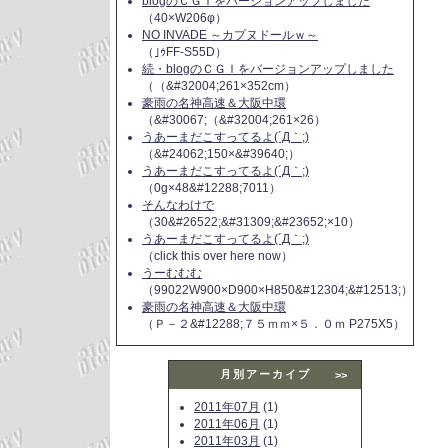
blogのＣＧＩをバージョンアップしました
（40×W206φ）
NO INVADE ～カプヌドールｗ～
（｣ｩFF-S55D）
続・blogのＣＧＩをバージョンアップしました
（（&#32004;261×352cm）
豪雨の名神高速＆大阪中環
（&#30067;（&#32004;261×26）
うあーまだこすってるよ(´Д｀;)
（&#24062;150×&#39640;）
うあーまだこすってるよ(´Д｀;)
（0g×48&#12288;7011）
そんなわけで
（30&#26522;&#31309;&#23652;×10）
うあーまだこすってるよ(´Д｀;)
（click this over here now）
うーむむむ
（99022W900×D900×H850&#12304;&#12513;）
豪雨の名神高速＆大阪中環
（Ｐ－２&#12288;７５ｍｍ×５．０ｍ P275X5）
月別アーカイブ
>>
2011年07月
(1)
2011年06月
(1)
2011年03月
(1)