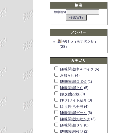
検索
検索語句
メンバー
がけつ（画力欠乏症）
（28）
カテゴリ
[趣味関連]車＆バイク
(6)
お知らせ
(4)
[趣味関連]ロボ娘
(1)
[趣味関連]ＰＣ
(5)
[ネタ]食べ物
(0)
[ネタ]サイト紹介
(0)
[ネタ]生活全般
(4)
[趣味関連]ゲーム
(6)
[趣味関連]お絵かき
(3)
[趣味関連]ＳＳ
(0)
[趣味関連]模型
(2)