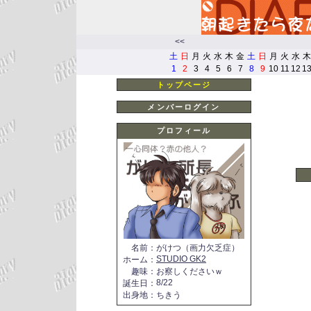
<<
土
日
月
火
水
木
金
土
日
月
火
水
木
1
2
3
4
5
6
7
8
9
10
11
12
1
トップページ
メンバーログイン
プロフィール
名前
：
がけつ（画力欠乏症）
STUDIO GK2
ホーム
：
趣味
：
お察しくださいｗ
8/22
誕生日
：
出身地
：
ちきう