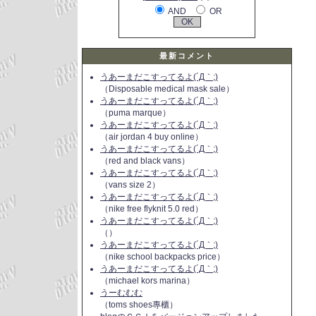
AND
OR
最新コメント
うあーまだこすってるよ(´Д｀;)
（Disposable medical mask sale）
うあーまだこすってるよ(´Д｀;)
（puma marque）
うあーまだこすってるよ(´Д｀;)
（air jordan 4 buy online）
うあーまだこすってるよ(´Д｀;)
（red and black vans）
うあーまだこすってるよ(´Д｀;)
（vans size 2）
うあーまだこすってるよ(´Д｀;)
（nike free flyknit 5.0 red）
うあーまだこすってるよ(´Д｀;)
（）
うあーまだこすってるよ(´Д｀;)
（nike school backpacks price）
うあーまだこすってるよ(´Д｀;)
（michael kors marina）
うーむむむ
（toms shoes專櫃）