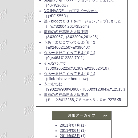
blogのＣＧＩをバージョンアップしました
（40×W206φ）
NO INVADE ～カプヌドールｗ～
（｣ｩFF-S55D）
続・blogのＣＧＩをバージョンアップしました
（（&#32004;261×352cm）
豪雨の名神高速＆大阪中環
（&#30067;（&#32004;261×26）
うあーまだこすってるよ(´Д｀;)
（&#24062;150×&#39640;）
うあーまだこすってるよ(´Д｀;)
（0g×48&#12288;7011）
そんなわけで
（30&#26522;&#31309;&#23652;×10）
うあーまだこすってるよ(´Д｀;)
（click this over here now）
うーむむむ
（99022W900×D900×H850&#12304;&#12513;）
豪雨の名神高速＆大阪中環
（Ｐ－２&#12288;７５ｍｍ×５．０ｍ P275X5）
月別アーカイブ
>>
2011年07月
(1)
2011年06月
(1)
2011年03月
(1)