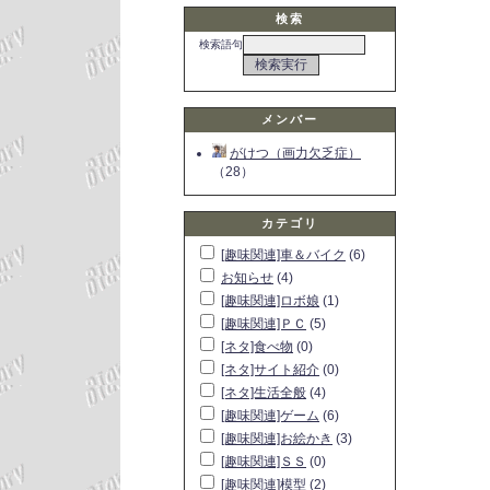
検索
検索語句
メンバー
がけつ（画力欠乏症）
（28）
カテゴリ
[趣味関連]車＆バイク
(6)
お知らせ
(4)
[趣味関連]ロボ娘
(1)
[趣味関連]ＰＣ
(5)
[ネタ]食べ物
(0)
[ネタ]サイト紹介
(0)
[ネタ]生活全般
(4)
[趣味関連]ゲーム
(6)
[趣味関連]お絵かき
(3)
[趣味関連]ＳＳ
(0)
[趣味関連]模型
(2)