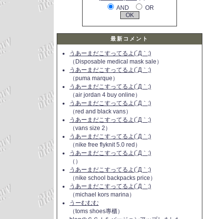
AND
OR
最新コメント
うあーまだこすってるよ(´Д｀;)
（Disposable medical mask sale）
うあーまだこすってるよ(´Д｀;)
（puma marque）
うあーまだこすってるよ(´Д｀;)
（air jordan 4 buy online）
うあーまだこすってるよ(´Д｀;)
（red and black vans）
うあーまだこすってるよ(´Д｀;)
（vans size 2）
うあーまだこすってるよ(´Д｀;)
（nike free flyknit 5.0 red）
うあーまだこすってるよ(´Д｀;)
（）
うあーまだこすってるよ(´Д｀;)
（nike school backpacks price）
うあーまだこすってるよ(´Д｀;)
（michael kors marina）
うーむむむ
（toms shoes專櫃）