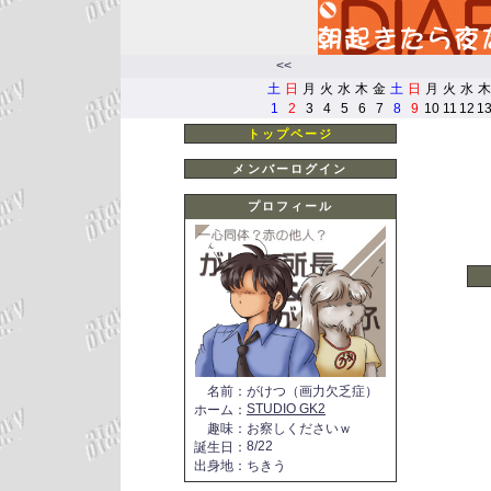
<<
土
日
月
火
水
木
金
土
日
月
火
水
木
1
2
3
4
5
6
7
8
9
10
11
12
1
トップページ
メンバーログイン
プロフィール
名前
：
がけつ（画力欠乏症）
STUDIO GK2
ホーム
：
趣味
：
お察しくださいｗ
8/22
誕生日
：
出身地
：
ちきう