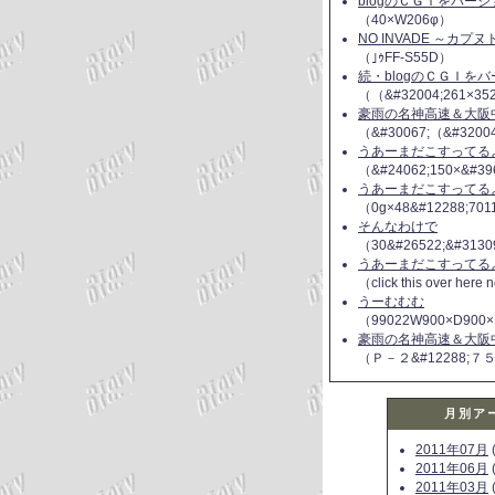
blogのＣＧＩをバー
（40×W206φ）
NO INVADE ～カプ
（｣ｩFF-S55D）
続・blogのＣＧＩを
（（&#32004;261×35
豪雨の名神高速＆大阪
（&#30067;（&#3200
うあーまだこすってるよ(
（&#24062;150×&#39
うあーまだこすってるよ(
（0g×48&#12288;70
そんなわけで
（30&#26522;&#3130
うあーまだこすってるよ(
（click this over here
うーむむむ
（99022W900×D900×
豪雨の名神高速＆大阪
（Ｐ－２&#12288;７
月別ア
2011年07月
(
2011年06月
(
2011年03月
(