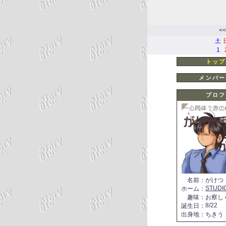
<<
土
1
トップ
メンバー
プロフ
名前
：
がけつ
STUDI
ホーム
：
趣味
：
お察し
8/22
誕生日
：
出身地
：
ちきう