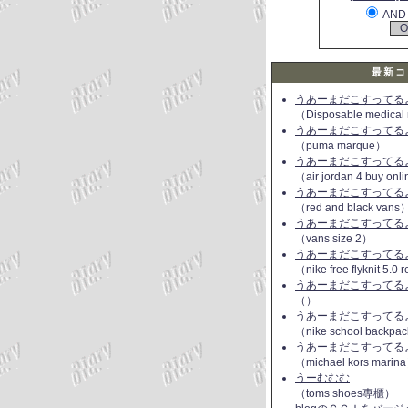
AND
最新コ
うあーまだこすってるよ(
（Disposable medical
うあーまだこすってるよ(
（puma marque）
うあーまだこすってるよ(
（air jordan 4 buy onl
うあーまだこすってるよ(
（red and black vans
うあーまだこすってるよ(
（vans size 2）
うあーまだこすってるよ(
（nike free flyknit 5.0
うあーまだこすってるよ(
（）
うあーまだこすってるよ(
（nike school backpac
うあーまだこすってるよ(
（michael kors marin
うーむむむ
（toms shoes專櫃）