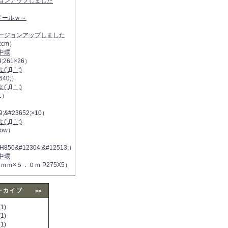
ジョンアップしました
ヌドールｗ～
バージョンアップしました
2cm）
中環
4;261×26）
´Д｀;)
640;）
´Д｀;)
11）
9;&#23652;×10）
´Д｀;)
 now）
H850&#12304;&#12513;）
中環
５ｍｍ×５．０ｍ P275X5）
ーカイブ
>>
1)
1)
1)