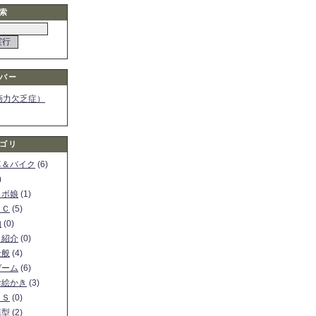
索
バー
画力欠乏症）
ゴリ
車＆バイク
(6)
)
ロボ娘
(1)
ＰＣ
(5)
物
(0)
ト紹介
(0)
全般
(4)
ゲーム
(6)
お絵かき
(3)
ＳＳ
(0)
模型
(2)