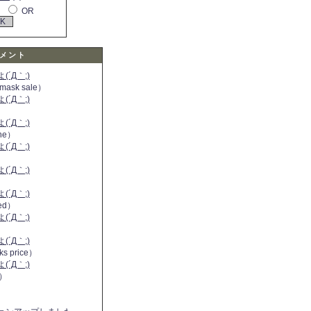
OR
メント
´Д｀;)
 mask sale）
´Д｀;)
´Д｀;)
ine）
´Д｀;)
）
´Д｀;)
´Д｀;)
 red）
´Д｀;)
´Д｀;)
ks price）
´Д｀;)
a）