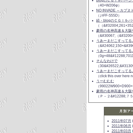
blogのＣＧＩをバー
（40×W206φ）
NO INVADE ～カプ
（｣ｩFF-S55D）
続・blogのＣＧＩを
（（&#32004;261×35
豪雨の名神高速＆大阪
（&#30067;（&#3200
うあーまだこすってるよ(
（&#24062;150×&#39
うあーまだこすってるよ(
（0g×48&#12288;70
そんなわけで
（30&#26522;&#3130
うあーまだこすってるよ(
（click this over here
うーむむむ
（99022W900×D900×
豪雨の名神高速＆大阪
（Ｐ－２&#12288;７
月別ア
2011年07月
(
2011年06月
(
2011年03月
(