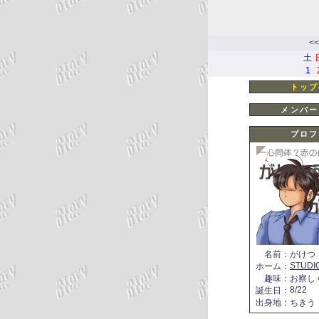
<<
土
1
トップ
メンバー
プロフ
名前
：
がけつ
STUDI
ホーム
：
趣味
：
お察し
8/22
誕生日
：
出身地
：
ちきう