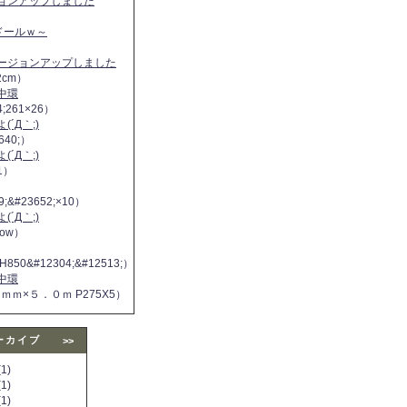
ジョンアップしました
ヌドールｗ～
バージョンアップしました
2cm）
中環
4;261×26）
´Д｀;)
640;）
´Д｀;)
11）
9;&#23652;×10）
´Д｀;)
 now）
H850&#12304;&#12513;）
中環
５ｍｍ×５．０ｍ P275X5）
ーカイブ
>>
1)
1)
1)