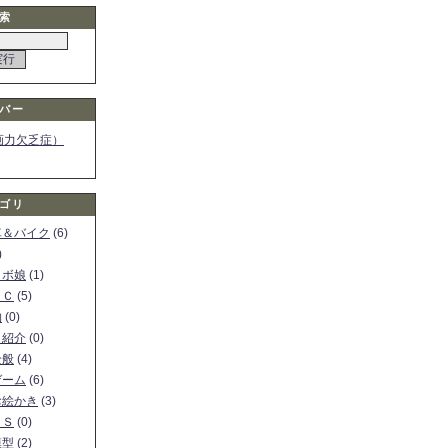
索
バー
画力欠乏症）
ゴリ
車＆バイク
(6)
)
ロボ娘
(1)
ＰＣ
(5)
物
(0)
ト紹介
(0)
全般
(4)
ゲーム
(6)
お絵かき
(3)
ＳＳ
(0)
模型
(2)