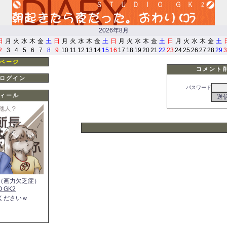
2026年8月
日
月
火
水
木
金
土
日
月
火
水
木
金
土
日
月
火
水
木
金
土
日
月
火
水
木
金
土
2
3
4
5
6
7
8
9
10
11
12
13
14
15
16
17
18
19
20
21
22
23
24
25
26
27
28
29
3
ページ
コメント
ログイン
パスワード
ィール
（画力欠乏症）
O GK2
くださいｗ