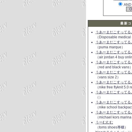
AND
最新コ
うあーまだこすってるよ(
（Disposable medical
うあーまだこすってるよ(
（puma marque）
うあーまだこすってるよ(
（air jordan 4 buy onl
うあーまだこすってるよ(
（red and black vans
うあーまだこすってるよ(
（vans size 2）
うあーまだこすってるよ(
（nike free flyknit 5.0
うあーまだこすってるよ(
（）
うあーまだこすってるよ(
（nike school backpac
うあーまだこすってるよ(
（michael kors marin
うーむむむ
（toms shoes專櫃）