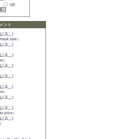
OR
メント
´Д｀;)
 mask sale）
´Д｀;)
´Д｀;)
ine）
´Д｀;)
）
´Д｀;)
´Д｀;)
 red）
´Д｀;)
´Д｀;)
ks price）
´Д｀;)
a）