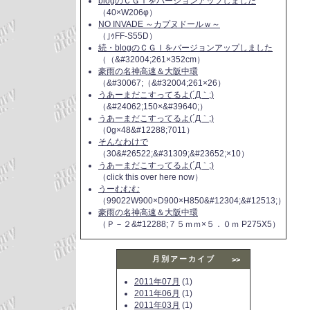
blogのＣＧＩをバージョンアップしました
（40×W206φ）
NO INVADE ～カプヌドールｗ～
（｣ｩFF-S55D）
続・blogのＣＧＩをバージョンアップしました
（（&#32004;261×352cm）
豪雨の名神高速＆大阪中環
（&#30067;（&#32004;261×26）
うあーまだこすってるよ(´Д｀;)
（&#24062;150×&#39640;）
うあーまだこすってるよ(´Д｀;)
（0g×48&#12288;7011）
そんなわけで
（30&#26522;&#31309;&#23652;×10）
うあーまだこすってるよ(´Д｀;)
（click this over here now）
うーむむむ
（99022W900×D900×H850&#12304;&#12513;）
豪雨の名神高速＆大阪中環
（Ｐ－２&#12288;７５ｍｍ×５．０ｍ P275X5）
月別アーカイブ
>>
2011年07月
(1)
2011年06月
(1)
2011年03月
(1)