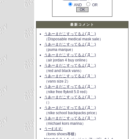
AND
OR
最新コメント
うあーまだこすってるよ(´Д｀;)
（Disposable medical mask sale）
うあーまだこすってるよ(´Д｀;)
（puma marque）
うあーまだこすってるよ(´Д｀;)
（air jordan 4 buy online）
うあーまだこすってるよ(´Д｀;)
（red and black vans）
うあーまだこすってるよ(´Д｀;)
（vans size 2）
うあーまだこすってるよ(´Д｀;)
（nike free flyknit 5.0 red）
うあーまだこすってるよ(´Д｀;)
（）
うあーまだこすってるよ(´Д｀;)
（nike school backpacks price）
うあーまだこすってるよ(´Д｀;)
（michael kors marina）
うーむむむ
（toms shoes專櫃）