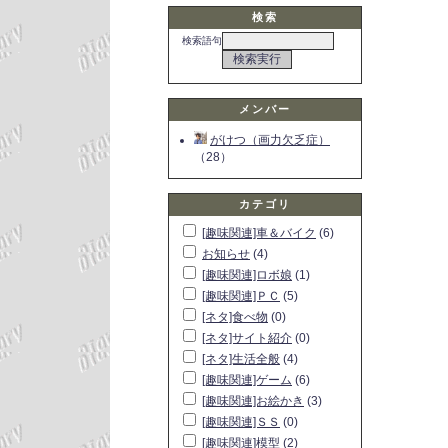
検索
検索語句
メンバー
がけつ（画力欠乏症）
（28）
カテゴリ
[趣味関連]車＆バイク
(6)
お知らせ
(4)
[趣味関連]ロボ娘
(1)
[趣味関連]ＰＣ
(5)
[ネタ]食べ物
(0)
[ネタ]サイト紹介
(0)
[ネタ]生活全般
(4)
[趣味関連]ゲーム
(6)
[趣味関連]お絵かき
(3)
[趣味関連]ＳＳ
(0)
[趣味関連]模型
(2)