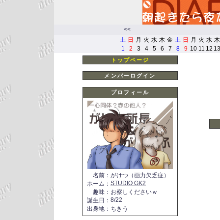
<<
土
日
月
火
水
木
金
土
日
月
火
水
木
1
2
3
4
5
6
7
8
9
10
11
12
1
トップページ
メンバーログイン
プロフィール
名前
：
がけつ（画力欠乏症）
STUDIO GK2
ホーム
：
趣味
：
お察しくださいｗ
8/22
誕生日
：
出身地
：
ちきう