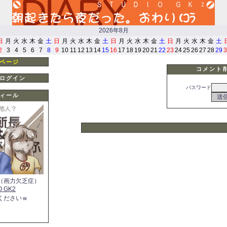
2026年8月
日
月
火
水
木
金
土
日
月
火
水
木
金
土
日
月
火
水
木
金
土
日
月
火
水
木
金
土
2
3
4
5
6
7
8
9
10
11
12
13
14
15
16
17
18
19
20
21
22
23
24
25
26
27
28
29
3
ページ
コメント
ログイン
パスワード
ィール
（画力欠乏症）
O GK2
くださいｗ