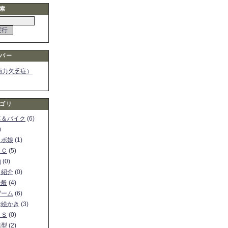
索
バー
画力欠乏症）
ゴリ
車＆バイク
(6)
)
ロボ娘
(1)
ＰＣ
(5)
物
(0)
ト紹介
(0)
全般
(4)
ゲーム
(6)
お絵かき
(3)
ＳＳ
(0)
模型
(2)