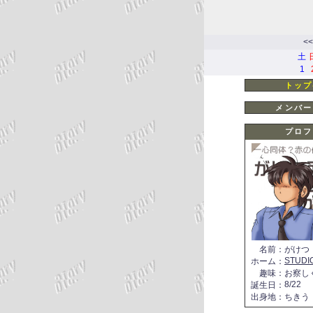
<<
土
1
トップ
メンバー
プロフ
名前
：
がけつ
STUDI
ホーム
：
趣味
：
お察し
8/22
誕生日
：
出身地
：
ちきう