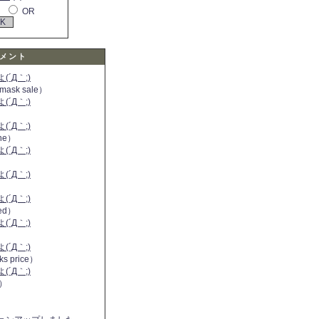
OR
メント
´Д｀;)
 mask sale）
´Д｀;)
´Д｀;)
ine）
´Д｀;)
）
´Д｀;)
´Д｀;)
 red）
´Д｀;)
´Д｀;)
ks price）
´Д｀;)
a）