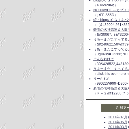
blogのＣＧＩをバー
（40×W206φ）
NO INVADE ～カプ
（｣ｩFF-S55D）
続・blogのＣＧＩを
（（&#32004;261×35
豪雨の名神高速＆大阪
（&#30067;（&#3200
うあーまだこすってるよ(
（&#24062;150×&#39
うあーまだこすってるよ(
（0g×48&#12288;70
そんなわけで
（30&#26522;&#3130
うあーまだこすってるよ(
（click this over here
うーむむむ
（99022W900×D900×
豪雨の名神高速＆大阪
（Ｐ－２&#12288;７
月別ア
2011年07月
(
2011年06月
(
2011年03月
(