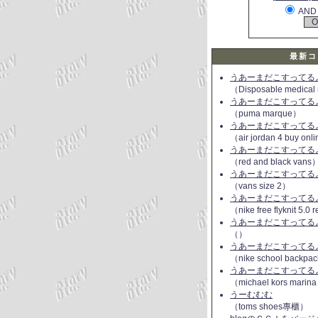
AND
最新コ
うあーまだこすってるよ(
（Disposable medical
うあーまだこすってるよ(
（puma marque）
うあーまだこすってるよ(
（air jordan 4 buy onl
うあーまだこすってるよ(
（red and black vans
うあーまだこすってるよ(
（vans size 2）
うあーまだこすってるよ(
（nike free flyknit 5.0
うあーまだこすってるよ(
（）
うあーまだこすってるよ(
（nike school backpac
うあーまだこすってるよ(
（michael kors marin
うーむむむ
（toms shoes專櫃）