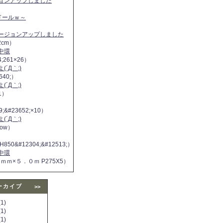
ジョンアップしました
ヌドールｗ～
バージョンアップしました
2cm）
中環
4;261×26）
´Д｀;)
640;）
´Д｀;)
11）
9;&#23652;×10）
´Д｀;)
 now）
H850&#12304;&#12513;）
中環
５ｍｍ×５．０ｍ P275X5）
ーカイブ
>>
1)
1)
1)