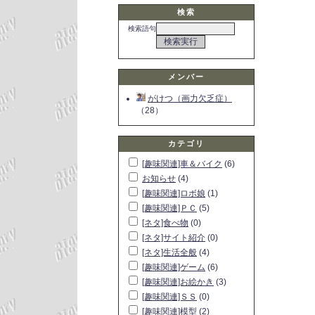
検索
検索語句
メンバー
がけつ（画力欠乏症）
（28）
カテゴリ
[趣味関連]車＆バイク
(6)
お知らせ
(4)
[趣味関連]ロボ娘
(1)
[趣味関連]ＰＣ
(5)
[ネタ]食べ物
(0)
[ネタ]サイト紹介
(0)
[ネタ]生活全般
(4)
[趣味関連]ゲーム
(6)
[趣味関連]お絵かき
(3)
[趣味関連]ＳＳ
(0)
[趣味関連]模型
(2)