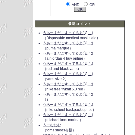
AND
OR
最新コメント
うあーまだこすってるよ(´Д｀;)
（Disposable medical mask sale）
うあーまだこすってるよ(´Д｀;)
（puma marque）
うあーまだこすってるよ(´Д｀;)
（air jordan 4 buy online）
うあーまだこすってるよ(´Д｀;)
（red and black vans）
うあーまだこすってるよ(´Д｀;)
（vans size 2）
うあーまだこすってるよ(´Д｀;)
（nike free flyknit 5.0 red）
うあーまだこすってるよ(´Д｀;)
（）
うあーまだこすってるよ(´Д｀;)
（nike school backpacks price）
うあーまだこすってるよ(´Д｀;)
（michael kors marina）
うーむむむ
（toms shoes專櫃）