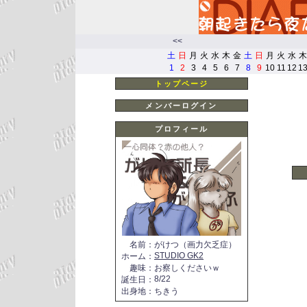
<<
土
日
月
火
水
木
金
土
日
月
火
水
木
1
2
3
4
5
6
7
8
9
10
11
12
1
トップページ
メンバーログイン
プロフィール
名前
：
がけつ（画力欠乏症）
STUDIO GK2
ホーム
：
趣味
：
お察しくださいｗ
8/22
誕生日
：
出身地
：
ちきう