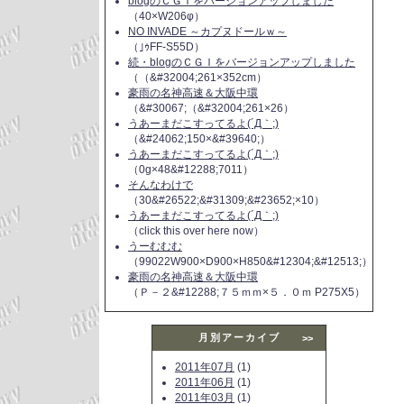
blogのＣＧＩをバージョンアップしました
（40×W206φ）
NO INVADE ～カプヌドールｗ～
（｣ｩFF-S55D）
続・blogのＣＧＩをバージョンアップしました
（（&#32004;261×352cm）
豪雨の名神高速＆大阪中環
（&#30067;（&#32004;261×26）
うあーまだこすってるよ(´Д｀;)
（&#24062;150×&#39640;）
うあーまだこすってるよ(´Д｀;)
（0g×48&#12288;7011）
そんなわけで
（30&#26522;&#31309;&#23652;×10）
うあーまだこすってるよ(´Д｀;)
（click this over here now）
うーむむむ
（99022W900×D900×H850&#12304;&#12513;）
豪雨の名神高速＆大阪中環
（Ｐ－２&#12288;７５ｍｍ×５．０ｍ P275X5）
月別アーカイブ
>>
2011年07月
(1)
2011年06月
(1)
2011年03月
(1)