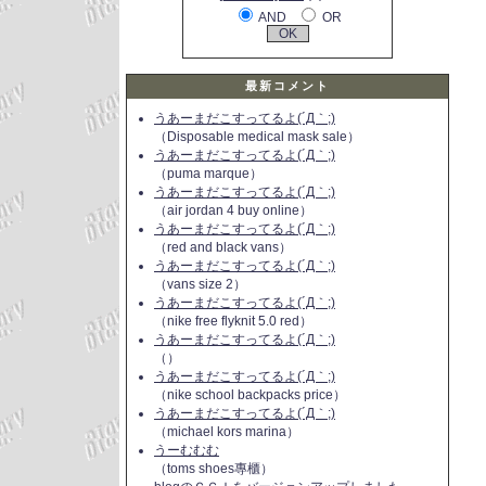
AND
OR
最新コメント
うあーまだこすってるよ(´Д｀;)
（Disposable medical mask sale）
うあーまだこすってるよ(´Д｀;)
（puma marque）
うあーまだこすってるよ(´Д｀;)
（air jordan 4 buy online）
うあーまだこすってるよ(´Д｀;)
（red and black vans）
うあーまだこすってるよ(´Д｀;)
（vans size 2）
うあーまだこすってるよ(´Д｀;)
（nike free flyknit 5.0 red）
うあーまだこすってるよ(´Д｀;)
（）
うあーまだこすってるよ(´Д｀;)
（nike school backpacks price）
うあーまだこすってるよ(´Д｀;)
（michael kors marina）
うーむむむ
（toms shoes專櫃）