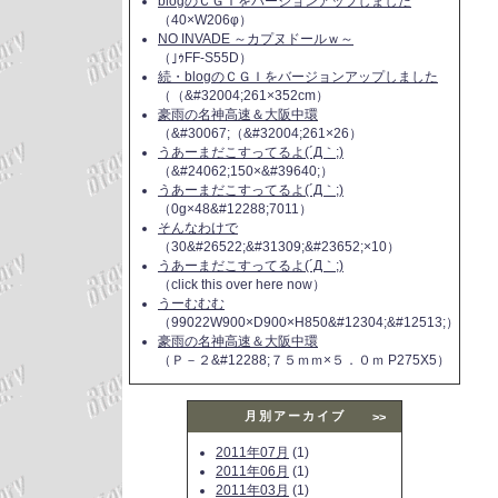
blogのＣＧＩをバージョンアップしました
（40×W206φ）
NO INVADE ～カプヌドールｗ～
（｣ｩFF-S55D）
続・blogのＣＧＩをバージョンアップしました
（（&#32004;261×352cm）
豪雨の名神高速＆大阪中環
（&#30067;（&#32004;261×26）
うあーまだこすってるよ(´Д｀;)
（&#24062;150×&#39640;）
うあーまだこすってるよ(´Д｀;)
（0g×48&#12288;7011）
そんなわけで
（30&#26522;&#31309;&#23652;×10）
うあーまだこすってるよ(´Д｀;)
（click this over here now）
うーむむむ
（99022W900×D900×H850&#12304;&#12513;）
豪雨の名神高速＆大阪中環
（Ｐ－２&#12288;７５ｍｍ×５．０ｍ P275X5）
月別アーカイブ
>>
2011年07月
(1)
2011年06月
(1)
2011年03月
(1)