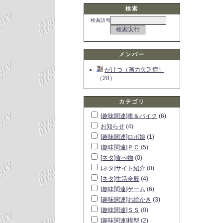
検索
検索語句
メンバー
がけつ（画力欠乏症）
（28）
カテゴリ
[趣味関連]車＆バイク
(6)
お知らせ
(4)
[趣味関連]ロボ娘
(1)
[趣味関連]ＰＣ
(5)
[ネタ]食べ物
(0)
[ネタ]サイト紹介
(0)
[ネタ]生活全般
(4)
[趣味関連]ゲーム
(6)
[趣味関連]お絵かき
(3)
[趣味関連]ＳＳ
(0)
[趣味関連]模型
(2)