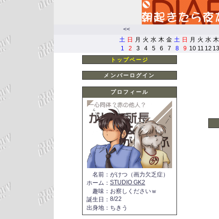
<<
土
日
月
火
水
木
金
土
日
月
火
水
木
1
2
3
4
5
6
7
8
9
10
11
12
1
トップページ
メンバーログイン
プロフィール
名前
：
がけつ（画力欠乏症）
STUDIO GK2
ホーム
：
趣味
：
お察しくださいｗ
8/22
誕生日
：
出身地
：
ちきう