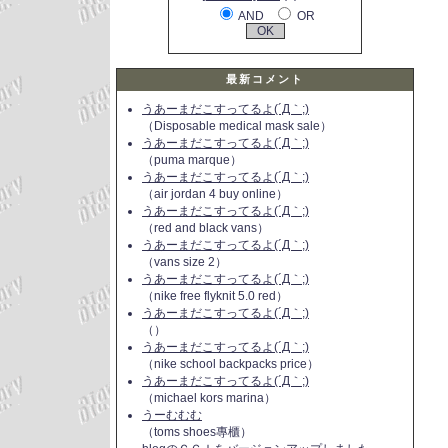
AND
OR
最新コメント
うあーまだこすってるよ(´Д｀;)
（Disposable medical mask sale）
うあーまだこすってるよ(´Д｀;)
（puma marque）
うあーまだこすってるよ(´Д｀;)
（air jordan 4 buy online）
うあーまだこすってるよ(´Д｀;)
（red and black vans）
うあーまだこすってるよ(´Д｀;)
（vans size 2）
うあーまだこすってるよ(´Д｀;)
（nike free flyknit 5.0 red）
うあーまだこすってるよ(´Д｀;)
（）
うあーまだこすってるよ(´Д｀;)
（nike school backpacks price）
うあーまだこすってるよ(´Д｀;)
（michael kors marina）
うーむむむ
（toms shoes專櫃）