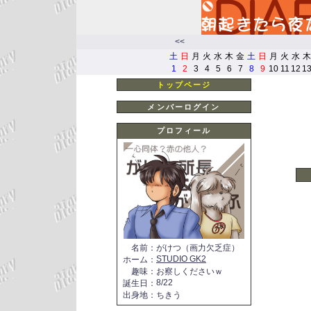
<<
土
日
月
火
水
木
金
土
日
月
火
水
木
1
2
3
4
5
6
7
8
9
10
11
12
1
トップページ
メンバーログイン
プロフィール
名前
：
がけつ（画力欠乏症）
STUDIO GK2
ホーム
：
趣味
：
お察しくださいｗ
8/22
誕生日
：
出身地
：
ちきう