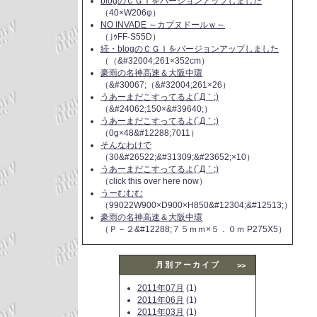
blogのＣＧＩをバージョンアップしました
（40×W206φ）
NO INVADE ～カプヌドールｗ～
（｣ｩFF-S55D）
続・blogのＣＧＩをバージョンアップしました
（（&#32004;261×352cm）
豪雨の名神高速＆大阪中環
（&#30067;（&#32004;261×26）
うあーまだこすってるよ(´Д｀;)
（&#24062;150×&#39640;）
うあーまだこすってるよ(´Д｀;)
（0g×48&#12288;7011）
そんなわけで
（30&#26522;&#31309;&#23652;×10）
うあーまだこすってるよ(´Д｀;)
（click this over here now）
うーむむむ
（99022W900×D900×H850&#12304;&#12513;）
豪雨の名神高速＆大阪中環
（Ｐ－２&#12288;７５ｍｍ×５．０ｍ P275X5）
月別アーカイブ
>>
2011年07月
(1)
2011年06月
(1)
2011年03月
(1)