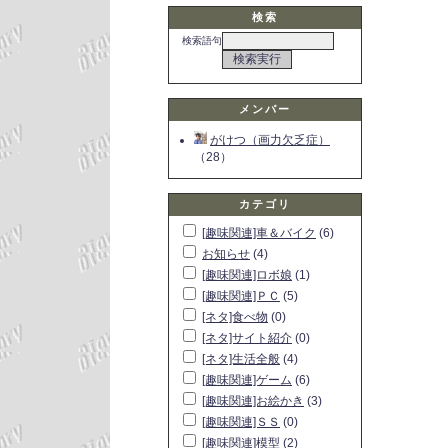
検索
検索語句
メンバー
がけつ（画力欠乏症）
（28）
カテゴリ
[趣味関連]車＆バイク
(6)
お知らせ
(4)
[趣味関連]ロボ娘
(1)
[趣味関連]ＰＣ
(5)
[ネタ]食べ物
(0)
[ネタ]サイト紹介
(0)
[ネタ]生活全般
(4)
[趣味関連]ゲーム
(6)
[趣味関連]お絵かき
(3)
[趣味関連]ＳＳ
(0)
[趣味関連]模型
(2)