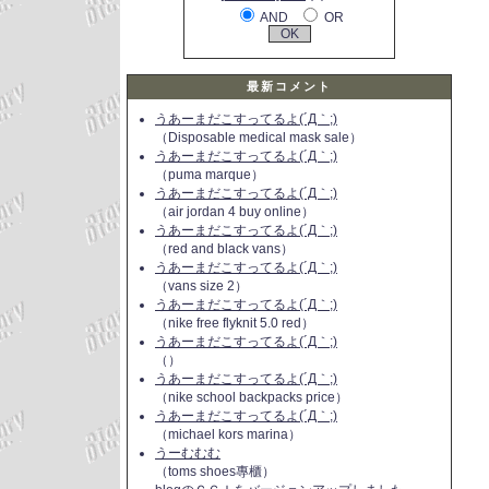
AND
OR
最新コメント
うあーまだこすってるよ(´Д｀;)
（Disposable medical mask sale）
うあーまだこすってるよ(´Д｀;)
（puma marque）
うあーまだこすってるよ(´Д｀;)
（air jordan 4 buy online）
うあーまだこすってるよ(´Д｀;)
（red and black vans）
うあーまだこすってるよ(´Д｀;)
（vans size 2）
うあーまだこすってるよ(´Д｀;)
（nike free flyknit 5.0 red）
うあーまだこすってるよ(´Д｀;)
（）
うあーまだこすってるよ(´Д｀;)
（nike school backpacks price）
うあーまだこすってるよ(´Д｀;)
（michael kors marina）
うーむむむ
（toms shoes專櫃）