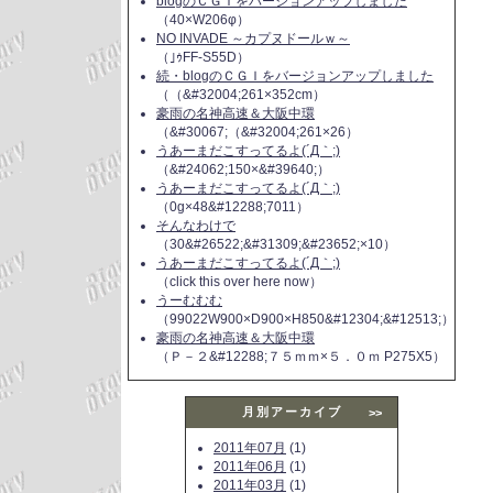
blogのＣＧＩをバージョンアップしました
（40×W206φ）
NO INVADE ～カプヌドールｗ～
（｣ｩFF-S55D）
続・blogのＣＧＩをバージョンアップしました
（（&#32004;261×352cm）
豪雨の名神高速＆大阪中環
（&#30067;（&#32004;261×26）
うあーまだこすってるよ(´Д｀;)
（&#24062;150×&#39640;）
うあーまだこすってるよ(´Д｀;)
（0g×48&#12288;7011）
そんなわけで
（30&#26522;&#31309;&#23652;×10）
うあーまだこすってるよ(´Д｀;)
（click this over here now）
うーむむむ
（99022W900×D900×H850&#12304;&#12513;）
豪雨の名神高速＆大阪中環
（Ｐ－２&#12288;７５ｍｍ×５．０ｍ P275X5）
月別アーカイブ
>>
2011年07月
(1)
2011年06月
(1)
2011年03月
(1)