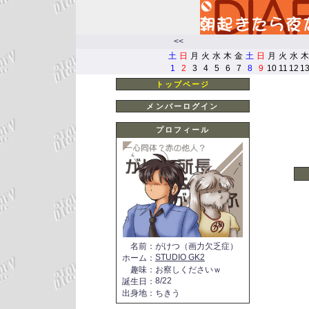
<<
土
日
月
火
水
木
金
土
日
月
火
水
木
1
2
3
4
5
6
7
8
9
10
11
12
1
トップページ
メンバーログイン
プロフィール
名前
：
がけつ（画力欠乏症）
STUDIO GK2
ホーム
：
趣味
：
お察しくださいｗ
8/22
誕生日
：
出身地
：
ちきう