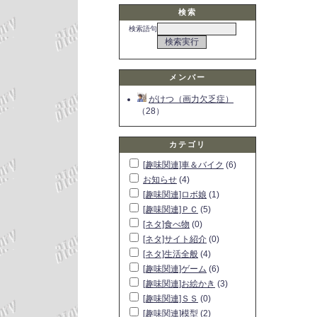
検索
検索語句
メンバー
がけつ（画力欠乏症）
（28）
カテゴリ
[趣味関連]車＆バイク
(6)
お知らせ
(4)
[趣味関連]ロボ娘
(1)
[趣味関連]ＰＣ
(5)
[ネタ]食べ物
(0)
[ネタ]サイト紹介
(0)
[ネタ]生活全般
(4)
[趣味関連]ゲーム
(6)
[趣味関連]お絵かき
(3)
[趣味関連]ＳＳ
(0)
[趣味関連]模型
(2)