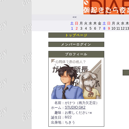
<<
土
日
月
火
水
木
金
土
日
月
火
水
木
1
2
3
4
5
6
7
8
9
10
11
12
1
トップページ
メンバーログイン
プロフィール
名前
：
がけつ（画力欠乏症）
STUDIO GK2
ホーム
：
趣味
：
お察しくださいｗ
8/22
誕生日
：
出身地
：
ちきう