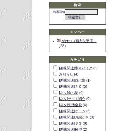
検索
検索語句
メンバー
がけつ（画力欠乏症）
（28）
カテゴリ
[趣味関連]車＆バイク
(6)
お知らせ
(4)
[趣味関連]ロボ娘
(1)
[趣味関連]ＰＣ
(5)
[ネタ]食べ物
(0)
[ネタ]サイト紹介
(0)
[ネタ]生活全般
(4)
[趣味関連]ゲーム
(6)
[趣味関連]お絵かき
(3)
[趣味関連]ＳＳ
(0)
[趣味関連]模型
(2)