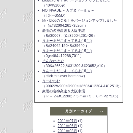
blogのＣＧＩをバージョンアップしました
（40×W206φ）
NO INVADE ～カプヌドールｗ～
（｣ｩFF-S55D）
続・blogのＣＧＩをバージョンアップしました
（（&#32004;261×352cm）
豪雨の名神高速＆大阪中環
（&#30067;（&#32004;261×26）
うあーまだこすってるよ(´Д｀;)
（&#24062;150×&#39640;）
うあーまだこすってるよ(´Д｀;)
（0g×48&#12288;7011）
そんなわけで
（30&#26522;&#31309;&#23652;×10）
うあーまだこすってるよ(´Д｀;)
（click this over here now）
うーむむむ
（99022W900×D900×H850&#12304;&#12513;）
豪雨の名神高速＆大阪中環
（Ｐ－２&#12288;７５ｍｍ×５．０ｍ P275X5）
月別アーカイブ
>>
2011年07月
(1)
2011年06月
(1)
2011年03月
(1)