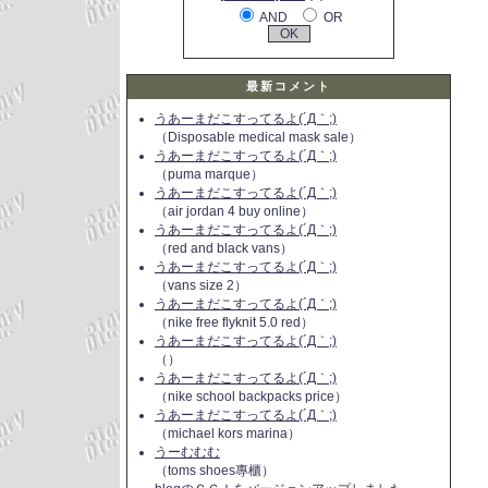
AND
OR
最新コメント
うあーまだこすってるよ(´Д｀;)
（Disposable medical mask sale）
うあーまだこすってるよ(´Д｀;)
（puma marque）
うあーまだこすってるよ(´Д｀;)
（air jordan 4 buy online）
うあーまだこすってるよ(´Д｀;)
（red and black vans）
うあーまだこすってるよ(´Д｀;)
（vans size 2）
うあーまだこすってるよ(´Д｀;)
（nike free flyknit 5.0 red）
うあーまだこすってるよ(´Д｀;)
（）
うあーまだこすってるよ(´Д｀;)
（nike school backpacks price）
うあーまだこすってるよ(´Д｀;)
（michael kors marina）
うーむむむ
（toms shoes專櫃）