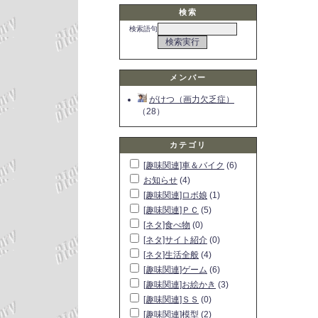
検索
検索語句
メンバー
がけつ（画力欠乏症）
（28）
カテゴリ
[趣味関連]車＆バイク
(6)
お知らせ
(4)
[趣味関連]ロボ娘
(1)
[趣味関連]ＰＣ
(5)
[ネタ]食べ物
(0)
[ネタ]サイト紹介
(0)
[ネタ]生活全般
(4)
[趣味関連]ゲーム
(6)
[趣味関連]お絵かき
(3)
[趣味関連]ＳＳ
(0)
[趣味関連]模型
(2)