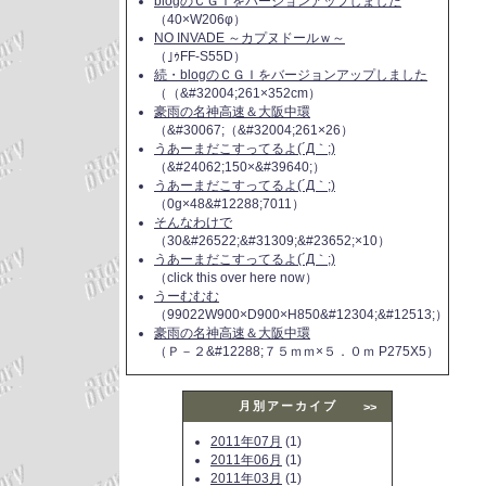
blogのＣＧＩをバージョンアップしました
（40×W206φ）
NO INVADE ～カプヌドールｗ～
（｣ｩFF-S55D）
続・blogのＣＧＩをバージョンアップしました
（（&#32004;261×352cm）
豪雨の名神高速＆大阪中環
（&#30067;（&#32004;261×26）
うあーまだこすってるよ(´Д｀;)
（&#24062;150×&#39640;）
うあーまだこすってるよ(´Д｀;)
（0g×48&#12288;7011）
そんなわけで
（30&#26522;&#31309;&#23652;×10）
うあーまだこすってるよ(´Д｀;)
（click this over here now）
うーむむむ
（99022W900×D900×H850&#12304;&#12513;）
豪雨の名神高速＆大阪中環
（Ｐ－２&#12288;７５ｍｍ×５．０ｍ P275X5）
月別アーカイブ
>>
2011年07月
(1)
2011年06月
(1)
2011年03月
(1)