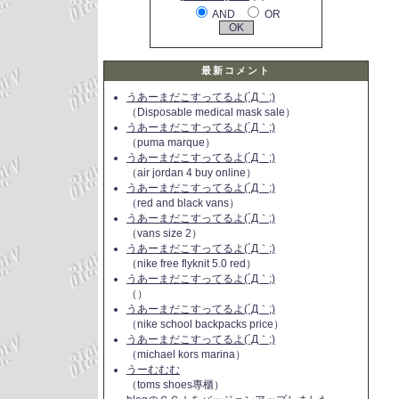
AND
OR
最新コメント
うあーまだこすってるよ(´Д｀;)
（Disposable medical mask sale）
うあーまだこすってるよ(´Д｀;)
（puma marque）
うあーまだこすってるよ(´Д｀;)
（air jordan 4 buy online）
うあーまだこすってるよ(´Д｀;)
（red and black vans）
うあーまだこすってるよ(´Д｀;)
（vans size 2）
うあーまだこすってるよ(´Д｀;)
（nike free flyknit 5.0 red）
うあーまだこすってるよ(´Д｀;)
（）
うあーまだこすってるよ(´Д｀;)
（nike school backpacks price）
うあーまだこすってるよ(´Д｀;)
（michael kors marina）
うーむむむ
（toms shoes專櫃）