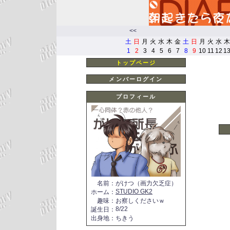
<<
土
日
月
火
水
木
金
土
日
月
火
水
木
1
2
3
4
5
6
7
8
9
10
11
12
1
トップページ
メンバーログイン
プロフィール
名前
：
がけつ（画力欠乏症）
STUDIO GK2
ホーム
：
趣味
：
お察しくださいｗ
8/22
誕生日
：
出身地
：
ちきう