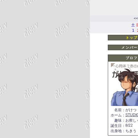
<<
土
1
トップ
メンバー
プロフ
名前
：
がけつ
STUDI
ホーム
：
趣味
：
お察し
8/22
誕生日
：
出身地
：
ちきう