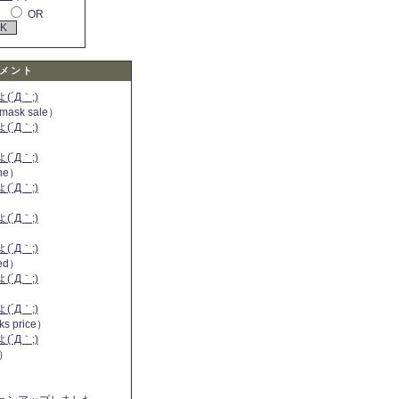
OR
メント
´Д｀;)
 mask sale）
´Д｀;)
´Д｀;)
ine）
´Д｀;)
）
´Д｀;)
´Д｀;)
 red）
´Д｀;)
´Д｀;)
ks price）
´Д｀;)
a）