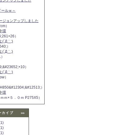
ジョンアップしました
ヌドールｗ～
バージョンアップしました
2cm）
中環
4;261×26）
´Д｀;)
640;）
´Д｀;)
11）
9;&#23652;×10）
´Д｀;)
 now）
H850&#12304;&#12513;）
中環
５ｍｍ×５．０ｍ P275X5）
ーカイブ
>>
1)
1)
1)