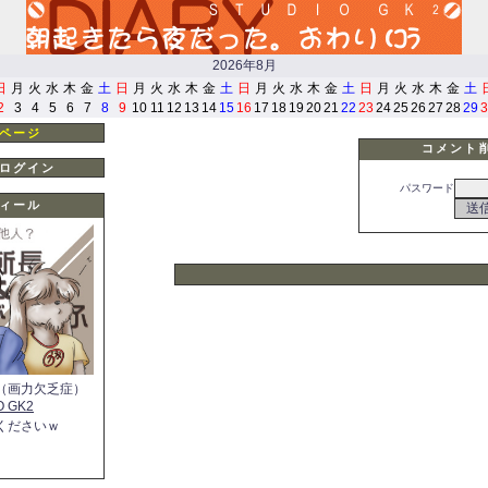
2026年8月
日
月
火
水
木
金
土
日
月
火
水
木
金
土
日
月
火
水
木
金
土
日
月
火
水
木
金
土
2
3
4
5
6
7
8
9
10
11
12
13
14
15
16
17
18
19
20
21
22
23
24
25
26
27
28
29
3
ページ
コメント
ログイン
パスワード
ィール
（画力欠乏症）
O GK2
くださいｗ