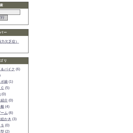
索
バー
画力欠乏症）
ゴリ
車＆バイク
(6)
)
ロボ娘
(1)
ＰＣ
(5)
物
(0)
ト紹介
(0)
全般
(4)
ゲーム
(6)
お絵かき
(3)
ＳＳ
(0)
模型
(2)