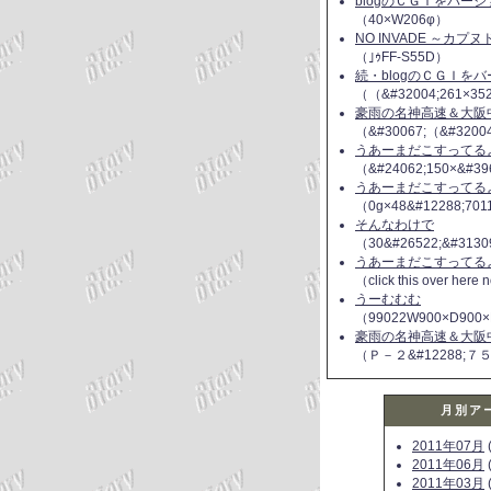
blogのＣＧＩをバー
（40×W206φ）
NO INVADE ～カプ
（｣ｩFF-S55D）
続・blogのＣＧＩを
（（&#32004;261×35
豪雨の名神高速＆大阪
（&#30067;（&#3200
うあーまだこすってるよ(
（&#24062;150×&#39
うあーまだこすってるよ(
（0g×48&#12288;70
そんなわけで
（30&#26522;&#3130
うあーまだこすってるよ(
（click this over here
うーむむむ
（99022W900×D900×
豪雨の名神高速＆大阪
（Ｐ－２&#12288;７
月別ア
2011年07月
(
2011年06月
(
2011年03月
(