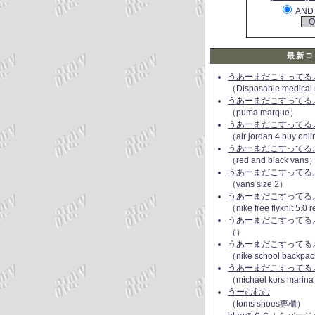
AND
最新コ
うあーまだこすってるよ(
（Disposable medical
うあーまだこすってるよ(
（puma marque）
うあーまだこすってるよ(
（air jordan 4 buy onl
うあーまだこすってるよ(
（red and black vans
うあーまだこすってるよ(
（vans size 2）
うあーまだこすってるよ(
（nike free flyknit 5.0
うあーまだこすってるよ(
（）
うあーまだこすってるよ(
（nike school backpac
うあーまだこすってるよ(
（michael kors marin
うーむむむ
（toms shoes專櫃）