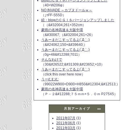
blogのＣＧＩをバージョンアップしました
（40×W206φ）
NO INVADE ～カプヌドールｗ～
（｣ｩFF-S55D）
続・blogのＣＧＩをバージョンアップしました
（（&#32004;261×352cm）
豪雨の名神高速＆大阪中環
（&#30067;（&#32004;261×26）
うあーまだこすってるよ(´Д｀;)
（&#24062;150×&#39640;）
うあーまだこすってるよ(´Д｀;)
（0g×48&#12288;7011）
そんなわけで
（30&#26522;&#31309;&#23652;×10）
うあーまだこすってるよ(´Д｀;)
（click this over here now）
うーむむむ
（99022W900×D900×H850&#12304;&#12513;）
豪雨の名神高速＆大阪中環
（Ｐ－２&#12288;７５ｍｍ×５．０ｍ P275X5）
月別アーカイブ
>>
2011年07月
(1)
2011年06月
(1)
2011年03月
(1)