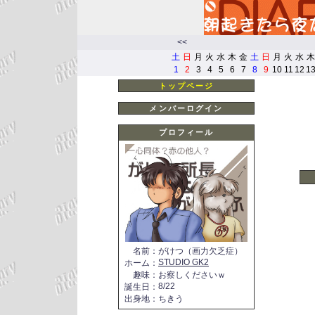
<<
土
日
月
火
水
木
金
土
日
月
火
水
木
1
2
3
4
5
6
7
8
9
10
11
12
1
トップページ
メンバーログイン
プロフィール
名前
：
がけつ（画力欠乏症）
STUDIO GK2
ホーム
：
趣味
：
お察しくださいｗ
8/22
誕生日
：
出身地
：
ちきう