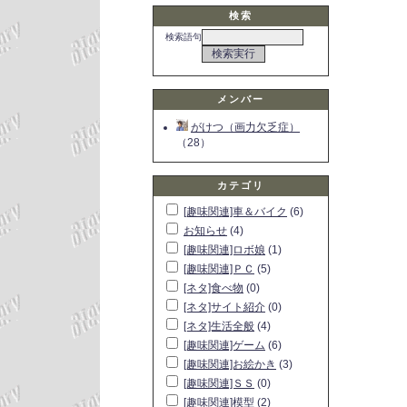
検索
検索語句
メンバー
がけつ（画力欠乏症）
（28）
カテゴリ
[趣味関連]車＆バイク
(6)
お知らせ
(4)
[趣味関連]ロボ娘
(1)
[趣味関連]ＰＣ
(5)
[ネタ]食べ物
(0)
[ネタ]サイト紹介
(0)
[ネタ]生活全般
(4)
[趣味関連]ゲーム
(6)
[趣味関連]お絵かき
(3)
[趣味関連]ＳＳ
(0)
[趣味関連]模型
(2)