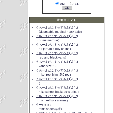
AND
OR
最新コメント
うあーまだこすってるよ(´Д｀;)
（Disposable medical mask sale）
うあーまだこすってるよ(´Д｀;)
（puma marque）
うあーまだこすってるよ(´Д｀;)
（air jordan 4 buy online）
うあーまだこすってるよ(´Д｀;)
（red and black vans）
うあーまだこすってるよ(´Д｀;)
（vans size 2）
うあーまだこすってるよ(´Д｀;)
（nike free flyknit 5.0 red）
うあーまだこすってるよ(´Д｀;)
（）
うあーまだこすってるよ(´Д｀;)
（nike school backpacks price）
うあーまだこすってるよ(´Д｀;)
（michael kors marina）
うーむむむ
（toms shoes專櫃）