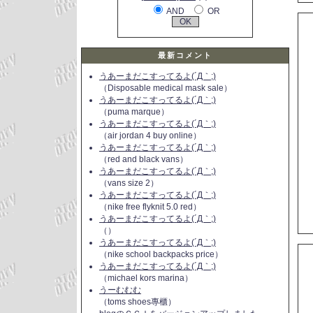
AND
OR
最新コメント
うあーまだこすってるよ(´Д｀;)
（Disposable medical mask sale）
うあーまだこすってるよ(´Д｀;)
（puma marque）
うあーまだこすってるよ(´Д｀;)
（air jordan 4 buy online）
うあーまだこすってるよ(´Д｀;)
（red and black vans）
うあーまだこすってるよ(´Д｀;)
（vans size 2）
うあーまだこすってるよ(´Д｀;)
（nike free flyknit 5.0 red）
うあーまだこすってるよ(´Д｀;)
（）
うあーまだこすってるよ(´Д｀;)
（nike school backpacks price）
うあーまだこすってるよ(´Д｀;)
（michael kors marina）
うーむむむ
（toms shoes專櫃）