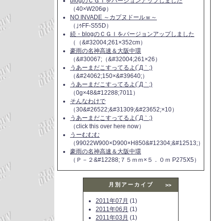
blogのＣＧＩをバージョンアップしました
（40×W206φ）
NO INVADE ～カプヌドールｗ～
（｣ｩFF-S55D）
続・blogのＣＧＩをバージョンアップしました
（（&#32004;261×352cm）
豪雨の名神高速＆大阪中環
（&#30067;（&#32004;261×26）
うあーまだこすってるよ(´Д｀;)
（&#24062;150×&#39640;）
うあーまだこすってるよ(´Д｀;)
（0g×48&#12288;7011）
そんなわけで
（30&#26522;&#31309;&#23652;×10）
うあーまだこすってるよ(´Д｀;)
（click this over here now）
うーむむむ
（99022W900×D900×H850&#12304;&#12513;）
豪雨の名神高速＆大阪中環
（Ｐ－２&#12288;７５ｍｍ×５．０ｍ P275X5）
月別アーカイブ
>>
2011年07月
(1)
2011年06月
(1)
2011年03月
(1)