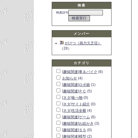
検索
検索語句
メンバー
がけつ（画力欠乏症）
（28）
カテゴリ
[趣味関連]車＆バイク
(6)
お知らせ
(4)
[趣味関連]ロボ娘
(1)
[趣味関連]ＰＣ
(5)
[ネタ]食べ物
(0)
[ネタ]サイト紹介
(0)
[ネタ]生活全般
(4)
[趣味関連]ゲーム
(6)
[趣味関連]お絵かき
(3)
[趣味関連]ＳＳ
(0)
[趣味関連]模型
(2)