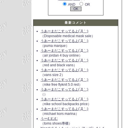
AND
OR
最新コメント
うあーまだこすってるよ(´Д｀;)
（Disposable medical mask sale）
うあーまだこすってるよ(´Д｀;)
（puma marque）
うあーまだこすってるよ(´Д｀;)
（air jordan 4 buy online）
うあーまだこすってるよ(´Д｀;)
（red and black vans）
うあーまだこすってるよ(´Д｀;)
（vans size 2）
うあーまだこすってるよ(´Д｀;)
（nike free flyknit 5.0 red）
うあーまだこすってるよ(´Д｀;)
（）
うあーまだこすってるよ(´Д｀;)
（nike school backpacks price）
うあーまだこすってるよ(´Д｀;)
（michael kors marina）
うーむむむ
（toms shoes專櫃）