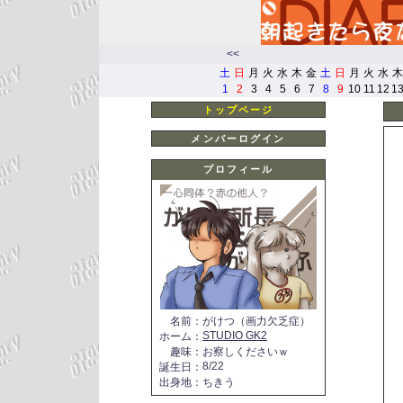
<<
土
日
月
火
水
木
金
土
日
月
火
水
木
1
2
3
4
5
6
7
8
9
10
11
12
1
トップページ
メンバーログイン
プロフィール
名前
：
がけつ（画力欠乏症）
STUDIO GK2
ホーム
：
趣味
：
お察しくださいｗ
8/22
誕生日
：
出身地
：
ちきう