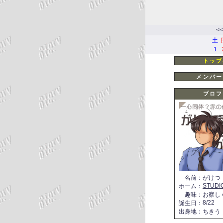
<<
土
1
トップ
メンバー
プロフ
名前
：
がけつ
STUDI
ホーム
：
趣味
：
お察し
8/22
誕生日
：
出身地
：
ちきう