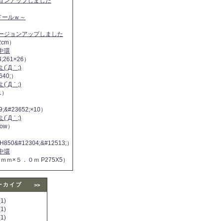
ジョンアップしました
ヌドールｗ～
バージョンアップしました
2cm）
中環
4;261×26）
´Д｀;)
640;）
´Д｀;)
11）
9;&#23652;×10）
´Д｀;)
 now）
H850&#12304;&#12513;）
中環
５ｍｍ×５．０ｍ P275X5）
ーカイブ
>>
1)
1)
1)