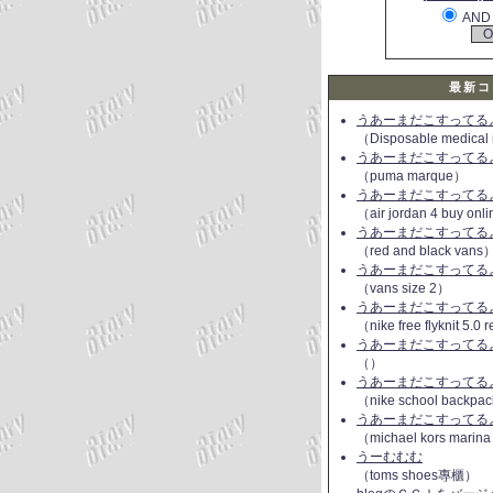
AND
最新コ
うあーまだこすってるよ(
（Disposable medical
うあーまだこすってるよ(
（puma marque）
うあーまだこすってるよ(
（air jordan 4 buy onl
うあーまだこすってるよ(
（red and black vans
うあーまだこすってるよ(
（vans size 2）
うあーまだこすってるよ(
（nike free flyknit 5.0
うあーまだこすってるよ(
（）
うあーまだこすってるよ(
（nike school backpac
うあーまだこすってるよ(
（michael kors marin
うーむむむ
（toms shoes專櫃）