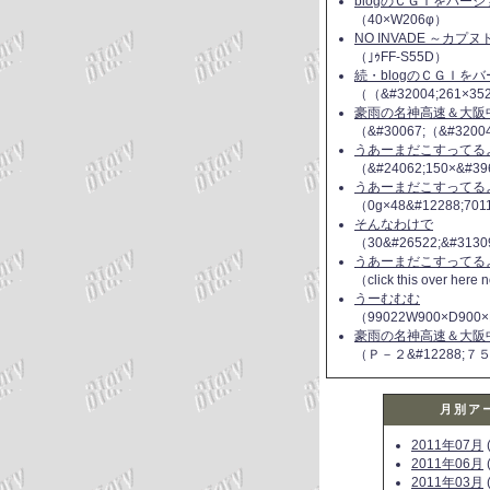
blogのＣＧＩをバー
（40×W206φ）
NO INVADE ～カプ
（｣ｩFF-S55D）
続・blogのＣＧＩを
（（&#32004;261×35
豪雨の名神高速＆大阪
（&#30067;（&#3200
うあーまだこすってるよ(
（&#24062;150×&#39
うあーまだこすってるよ(
（0g×48&#12288;70
そんなわけで
（30&#26522;&#3130
うあーまだこすってるよ(
（click this over here
うーむむむ
（99022W900×D900×
豪雨の名神高速＆大阪
（Ｐ－２&#12288;７
月別ア
2011年07月
(
2011年06月
(
2011年03月
(