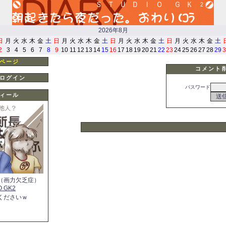
2026年8月
日
月
火
水
木
金
土
日
月
火
水
木
金
土
日
月
火
水
木
金
土
日
月
火
水
木
金
土
2
3
4
5
6
7
8
9
10
11
12
13
14
15
16
17
18
19
20
21
22
23
24
25
26
27
28
29
3
ページ
コメント
ログイン
パスワード
ィール
（画力欠乏症）
O GK2
くださいｗ