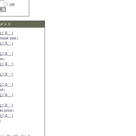
OR
メント
´Д｀;)
 mask sale）
´Д｀;)
´Д｀;)
ine）
´Д｀;)
）
´Д｀;)
´Д｀;)
 red）
´Д｀;)
´Д｀;)
ks price）
´Д｀;)
a）