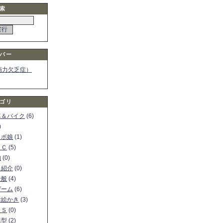
索
バー
画力欠乏症）
ゴリ
車＆バイク
(6)
)
ロボ娘
(1)
ＰＣ
(5)
物
(0)
ト紹介
(0)
全般
(4)
ゲーム
(6)
お絵かき
(3)
ＳＳ
(0)
模型
(2)