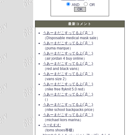
AND
OR
最新コメント
うあーまだこすってるよ(´Д｀;)
（Disposable medical mask sale）
うあーまだこすってるよ(´Д｀;)
（puma marque）
うあーまだこすってるよ(´Д｀;)
（air jordan 4 buy online）
うあーまだこすってるよ(´Д｀;)
（red and black vans）
うあーまだこすってるよ(´Д｀;)
（vans size 2）
うあーまだこすってるよ(´Д｀;)
（nike free flyknit 5.0 red）
うあーまだこすってるよ(´Д｀;)
（）
うあーまだこすってるよ(´Д｀;)
（nike school backpacks price）
うあーまだこすってるよ(´Д｀;)
（michael kors marina）
うーむむむ
（toms shoes專櫃）