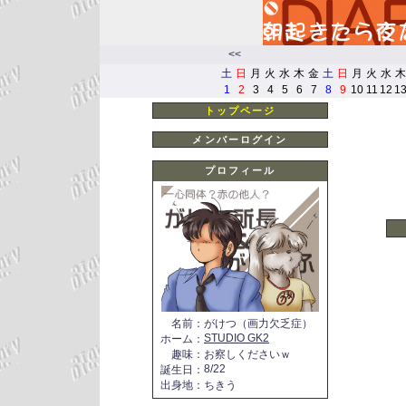
<<
土
日
月
火
水
木
金
土
日
月
火
水
木
1
2
3
4
5
6
7
8
9
10
11
12
1
トップページ
メンバーログイン
プロフィール
名前
：
がけつ（画力欠乏症）
STUDIO GK2
ホーム
：
趣味
：
お察しくださいｗ
8/22
誕生日
：
出身地
：
ちきう