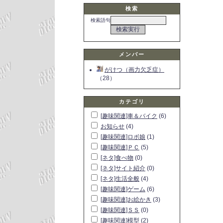
検索
検索語句
メンバー
がけつ（画力欠乏症）
（28）
カテゴリ
[趣味関連]車＆バイク
(6)
お知らせ
(4)
[趣味関連]ロボ娘
(1)
[趣味関連]ＰＣ
(5)
[ネタ]食べ物
(0)
[ネタ]サイト紹介
(0)
[ネタ]生活全般
(4)
[趣味関連]ゲーム
(6)
[趣味関連]お絵かき
(3)
[趣味関連]ＳＳ
(0)
[趣味関連]模型
(2)