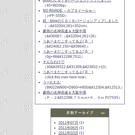
blogのＣＧＩをバージョンアップしました
（40×W206φ）
NO INVADE ～カプヌドールｗ～
（｣ｩFF-S55D）
続・blogのＣＧＩをバージョンアップしました
（（&#32004;261×352cm）
豪雨の名神高速＆大阪中環
（&#30067;（&#32004;261×26）
うあーまだこすってるよ(´Д｀;)
（&#24062;150×&#39640;）
うあーまだこすってるよ(´Д｀;)
（0g×48&#12288;7011）
そんなわけで
（30&#26522;&#31309;&#23652;×10）
うあーまだこすってるよ(´Д｀;)
（click this over here now）
うーむむむ
（99022W900×D900×H850&#12304;&#12513;）
豪雨の名神高速＆大阪中環
（Ｐ－２&#12288;７５ｍｍ×５．０ｍ P275X5）
月別アーカイブ
>>
2011年07月
(1)
2011年06月
(1)
2011年03月
(1)