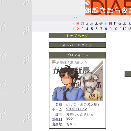
<<
土
日
月
火
水
木
金
土
日
月
火
水
木
1
2
3
4
5
6
7
8
9
10
11
12
1
トップページ
メンバーログイン
プロフィール
名前
：
がけつ（画力欠乏症）
STUDIO GK2
ホーム
：
趣味
：
お察しくださいｗ
8/22
誕生日
：
出身地
：
ちきう