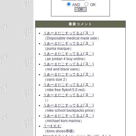
AND
OR
最新コメント
うあーまだこすってるよ(´Д｀;)
（Disposable medical mask sale）
うあーまだこすってるよ(´Д｀;)
（puma marque）
うあーまだこすってるよ(´Д｀;)
（air jordan 4 buy online）
うあーまだこすってるよ(´Д｀;)
（red and black vans）
うあーまだこすってるよ(´Д｀;)
（vans size 2）
うあーまだこすってるよ(´Д｀;)
（nike free flyknit 5.0 red）
うあーまだこすってるよ(´Д｀;)
（）
うあーまだこすってるよ(´Д｀;)
（nike school backpacks price）
うあーまだこすってるよ(´Д｀;)
（michael kors marina）
うーむむむ
（toms shoes專櫃）