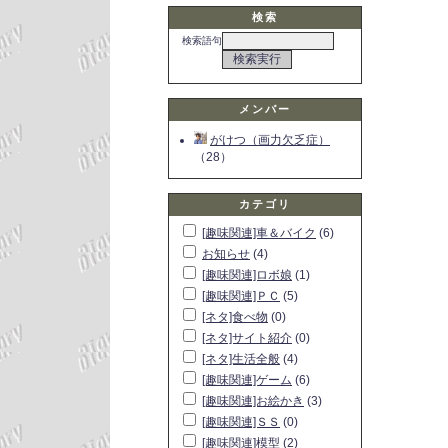
検索
検索語句
メンバー
がけつ（画力欠乏症）
（28）
カテゴリ
[趣味関連]車＆バイク
(6)
お知らせ
(4)
[趣味関連]ロボ娘
(1)
[趣味関連]ＰＣ
(5)
[ネタ]食べ物
(0)
[ネタ]サイト紹介
(0)
[ネタ]生活全般
(4)
[趣味関連]ゲーム
(6)
[趣味関連]お絵かき
(3)
[趣味関連]ＳＳ
(0)
[趣味関連]模型
(2)