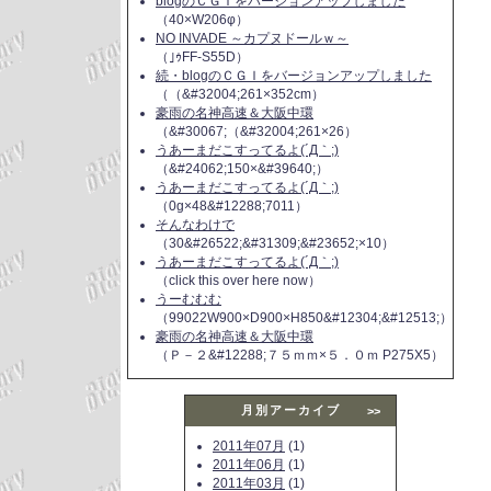
blogのＣＧＩをバージョンアップしました
（40×W206φ）
NO INVADE ～カプヌドールｗ～
（｣ｩFF-S55D）
続・blogのＣＧＩをバージョンアップしました
（（&#32004;261×352cm）
豪雨の名神高速＆大阪中環
（&#30067;（&#32004;261×26）
うあーまだこすってるよ(´Д｀;)
（&#24062;150×&#39640;）
うあーまだこすってるよ(´Д｀;)
（0g×48&#12288;7011）
そんなわけで
（30&#26522;&#31309;&#23652;×10）
うあーまだこすってるよ(´Д｀;)
（click this over here now）
うーむむむ
（99022W900×D900×H850&#12304;&#12513;）
豪雨の名神高速＆大阪中環
（Ｐ－２&#12288;７５ｍｍ×５．０ｍ P275X5）
月別アーカイブ
>>
2011年07月
(1)
2011年06月
(1)
2011年03月
(1)