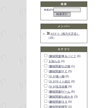
検索
検索語句
メンバー
がけつ（画力欠乏症）
（28）
カテゴリ
[趣味関連]車＆バイク
(6)
お知らせ
(4)
[趣味関連]ロボ娘
(1)
[趣味関連]ＰＣ
(5)
[ネタ]食べ物
(0)
[ネタ]サイト紹介
(0)
[ネタ]生活全般
(4)
[趣味関連]ゲーム
(6)
[趣味関連]お絵かき
(3)
[趣味関連]ＳＳ
(0)
[趣味関連]模型
(2)