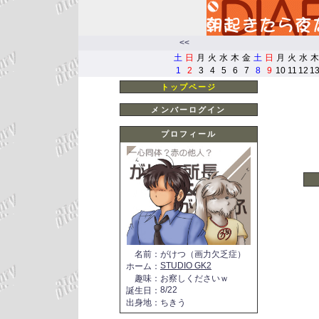
<<
土
日
月
火
水
木
金
土
日
月
火
水
木
1
2
3
4
5
6
7
8
9
10
11
12
1
トップページ
メンバーログイン
プロフィール
名前
：
がけつ（画力欠乏症）
STUDIO GK2
ホーム
：
趣味
：
お察しくださいｗ
8/22
誕生日
：
出身地
：
ちきう