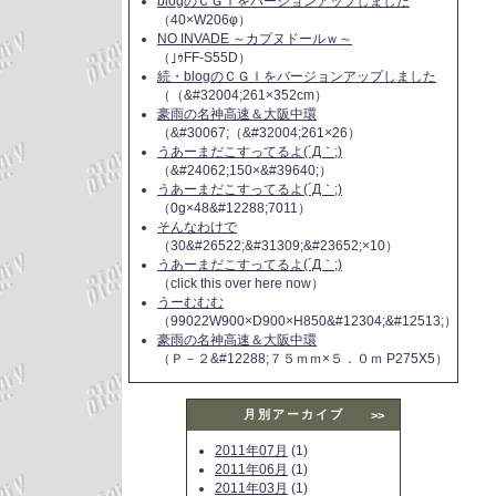
blogのＣＧＩをバージョンアップしました
（40×W206φ）
NO INVADE ～カプヌドールｗ～
（｣ｩFF-S55D）
続・blogのＣＧＩをバージョンアップしました
（（&#32004;261×352cm）
豪雨の名神高速＆大阪中環
（&#30067;（&#32004;261×26）
うあーまだこすってるよ(´Д｀;)
（&#24062;150×&#39640;）
うあーまだこすってるよ(´Д｀;)
（0g×48&#12288;7011）
そんなわけで
（30&#26522;&#31309;&#23652;×10）
うあーまだこすってるよ(´Д｀;)
（click this over here now）
うーむむむ
（99022W900×D900×H850&#12304;&#12513;）
豪雨の名神高速＆大阪中環
（Ｐ－２&#12288;７５ｍｍ×５．０ｍ P275X5）
月別アーカイブ
>>
2011年07月
(1)
2011年06月
(1)
2011年03月
(1)