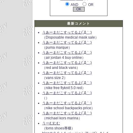
AND
OR
最新コメント
うあーまだこすってるよ(´Д｀;)
（Disposable medical mask sale）
うあーまだこすってるよ(´Д｀;)
（puma marque）
うあーまだこすってるよ(´Д｀;)
（air jordan 4 buy online）
うあーまだこすってるよ(´Д｀;)
（red and black vans）
うあーまだこすってるよ(´Д｀;)
（vans size 2）
うあーまだこすってるよ(´Д｀;)
（nike free flyknit 5.0 red）
うあーまだこすってるよ(´Д｀;)
（）
うあーまだこすってるよ(´Д｀;)
（nike school backpacks price）
うあーまだこすってるよ(´Д｀;)
（michael kors marina）
うーむむむ
（toms shoes專櫃）