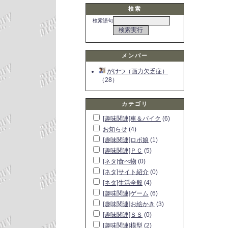
検索
検索語句
メンバー
がけつ（画力欠乏症）
（28）
カテゴリ
[趣味関連]車＆バイク
(6)
お知らせ
(4)
[趣味関連]ロボ娘
(1)
[趣味関連]ＰＣ
(5)
[ネタ]食べ物
(0)
[ネタ]サイト紹介
(0)
[ネタ]生活全般
(4)
[趣味関連]ゲーム
(6)
[趣味関連]お絵かき
(3)
[趣味関連]ＳＳ
(0)
[趣味関連]模型
(2)