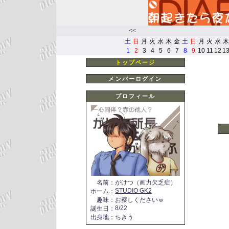
<<
土
日
月
火
水
木
金
土
日
月
火
水
木
1
2
3
4
5
6
7
8
9
10
11
12
1
トップページ
メンバーログイン
プロフィール
名前
：
がけつ（画力欠乏症）
STUDIO GK2
ホーム
：
趣味
：
お察しくださいｗ
8/22
誕生日
：
出身地
：
ちきう