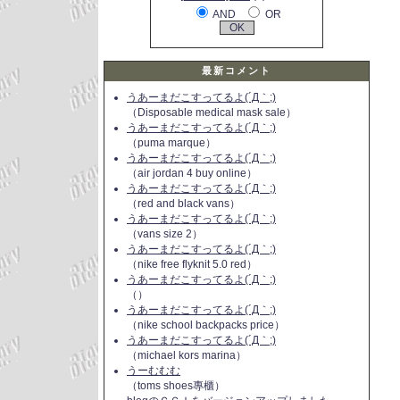
AND
OR
最新コメント
うあーまだこすってるよ(´Д｀;)
（Disposable medical mask sale）
うあーまだこすってるよ(´Д｀;)
（puma marque）
うあーまだこすってるよ(´Д｀;)
（air jordan 4 buy online）
うあーまだこすってるよ(´Д｀;)
（red and black vans）
うあーまだこすってるよ(´Д｀;)
（vans size 2）
うあーまだこすってるよ(´Д｀;)
（nike free flyknit 5.0 red）
うあーまだこすってるよ(´Д｀;)
（）
うあーまだこすってるよ(´Д｀;)
（nike school backpacks price）
うあーまだこすってるよ(´Д｀;)
（michael kors marina）
うーむむむ
（toms shoes專櫃）