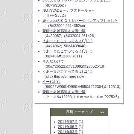
blogのＣＧＩをバージョンアップしました
（40×W206φ）
NO INVADE ～カプヌドールｗ～
（｣ｩFF-S55D）
続・blogのＣＧＩをバージョンアップしました
（（&#32004;261×352cm）
豪雨の名神高速＆大阪中環
（&#30067;（&#32004;261×26）
うあーまだこすってるよ(´Д｀;)
（&#24062;150×&#39640;）
うあーまだこすってるよ(´Д｀;)
（0g×48&#12288;7011）
そんなわけで
（30&#26522;&#31309;&#23652;×10）
うあーまだこすってるよ(´Д｀;)
（click this over here now）
うーむむむ
（99022W900×D900×H850&#12304;&#12513;）
豪雨の名神高速＆大阪中環
（Ｐ－２&#12288;７５ｍｍ×５．０ｍ P275X5）
月別アーカイブ
>>
2011年07月
(1)
2011年06月
(1)
2011年03月
(1)