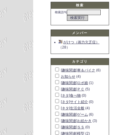
検索
検索語句
メンバー
がけつ（画力欠乏症）
（28）
カテゴリ
[趣味関連]車＆バイク
(6)
お知らせ
(4)
[趣味関連]ロボ娘
(1)
[趣味関連]ＰＣ
(5)
[ネタ]食べ物
(0)
[ネタ]サイト紹介
(0)
[ネタ]生活全般
(4)
[趣味関連]ゲーム
(6)
[趣味関連]お絵かき
(3)
[趣味関連]ＳＳ
(0)
[趣味関連]模型
(2)