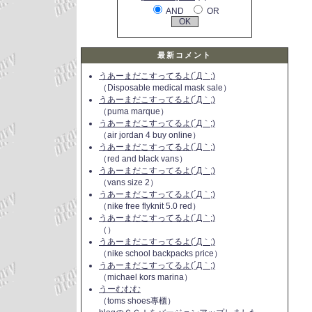
AND
OR
最新コメント
うあーまだこすってるよ(´Д｀;)
（Disposable medical mask sale）
うあーまだこすってるよ(´Д｀;)
（puma marque）
うあーまだこすってるよ(´Д｀;)
（air jordan 4 buy online）
うあーまだこすってるよ(´Д｀;)
（red and black vans）
うあーまだこすってるよ(´Д｀;)
（vans size 2）
うあーまだこすってるよ(´Д｀;)
（nike free flyknit 5.0 red）
うあーまだこすってるよ(´Д｀;)
（）
うあーまだこすってるよ(´Д｀;)
（nike school backpacks price）
うあーまだこすってるよ(´Д｀;)
（michael kors marina）
うーむむむ
（toms shoes專櫃）