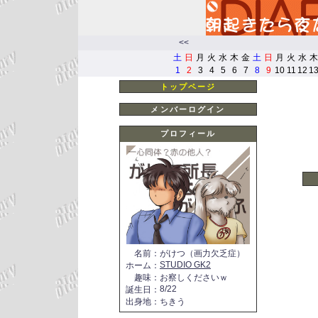
<<
土
日
月
火
水
木
金
土
日
月
火
水
木
1
2
3
4
5
6
7
8
9
10
11
12
1
トップページ
メンバーログイン
プロフィール
名前
：
がけつ（画力欠乏症）
STUDIO GK2
ホーム
：
趣味
：
お察しくださいｗ
8/22
誕生日
：
出身地
：
ちきう