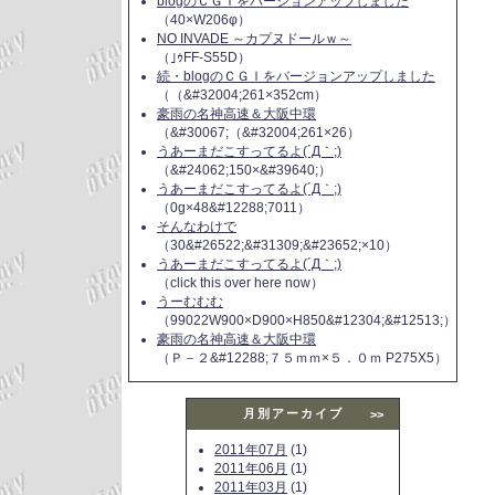
blogのＣＧＩをバージョンアップしました
（40×W206φ）
NO INVADE ～カプヌドールｗ～
（｣ｩFF-S55D）
続・blogのＣＧＩをバージョンアップしました
（（&#32004;261×352cm）
豪雨の名神高速＆大阪中環
（&#30067;（&#32004;261×26）
うあーまだこすってるよ(´Д｀;)
（&#24062;150×&#39640;）
うあーまだこすってるよ(´Д｀;)
（0g×48&#12288;7011）
そんなわけで
（30&#26522;&#31309;&#23652;×10）
うあーまだこすってるよ(´Д｀;)
（click this over here now）
うーむむむ
（99022W900×D900×H850&#12304;&#12513;）
豪雨の名神高速＆大阪中環
（Ｐ－２&#12288;７５ｍｍ×５．０ｍ P275X5）
月別アーカイブ
>>
2011年07月
(1)
2011年06月
(1)
2011年03月
(1)