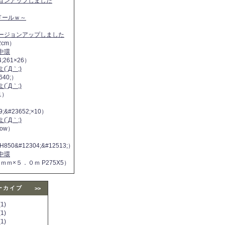
ジョンアップしました
ヌドールｗ～
バージョンアップしました
2cm）
中環
4;261×26）
´Д｀;)
640;）
´Д｀;)
11）
9;&#23652;×10）
´Д｀;)
 now）
H850&#12304;&#12513;）
中環
５ｍｍ×５．０ｍ P275X5）
ーカイブ
>>
1)
1)
1)