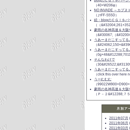
blogのＣＧＩをバー
（40×W206φ）
NO INVADE ～カプ
（｣ｩFF-S55D）
続・blogのＣＧＩを
（（&#32004;261×35
豪雨の名神高速＆大阪
（&#30067;（&#3200
うあーまだこすってるよ(
（&#24062;150×&#39
うあーまだこすってるよ(
（0g×48&#12288;70
そんなわけで
（30&#26522;&#3130
うあーまだこすってるよ(
（click this over here
うーむむむ
（99022W900×D900×
豪雨の名神高速＆大阪
（Ｐ－２&#12288;７
月別ア
2011年07月
(
2011年06月
(
2011年03月
(