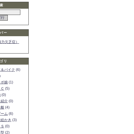
索
バー
画力欠乏症）
ゴリ
車＆バイク
(6)
)
ロボ娘
(1)
ＰＣ
(5)
物
(0)
ト紹介
(0)
全般
(4)
ゲーム
(6)
お絵かき
(3)
ＳＳ
(0)
模型
(2)