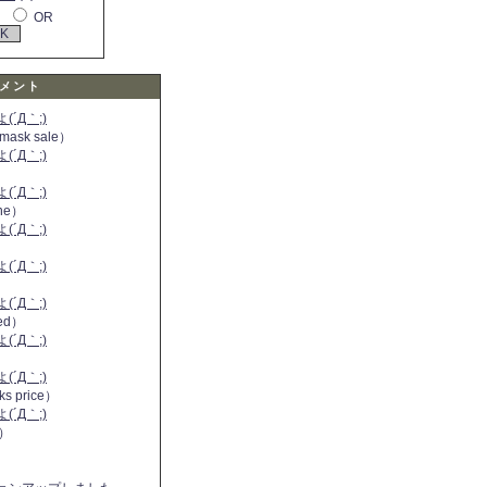
OR
メント
´Д｀;)
 mask sale）
´Д｀;)
´Д｀;)
ine）
´Д｀;)
）
´Д｀;)
´Д｀;)
 red）
´Д｀;)
´Д｀;)
ks price）
´Д｀;)
a）