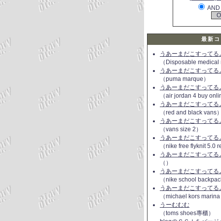
AND
最新コ
うあーまだこすってるよ(
（Disposable medical
うあーまだこすってるよ(
（puma marque）
うあーまだこすってるよ(
（air jordan 4 buy onl
うあーまだこすってるよ(
（red and black vans
うあーまだこすってるよ(
（vans size 2）
うあーまだこすってるよ(
（nike free flyknit 5.0
うあーまだこすってるよ(
（）
うあーまだこすってるよ(
（nike school backpac
うあーまだこすってるよ(
（michael kors marin
うーむむむ
（toms shoes專櫃）