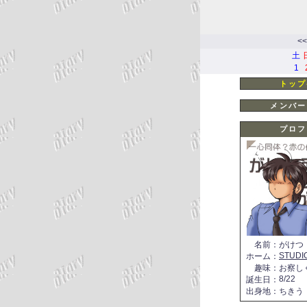
<<
土
1
トップ
メンバー
プロフ
名前
：
がけつ
STUDI
ホーム
：
趣味
：
お察し
8/22
誕生日
：
出身地
：
ちきう