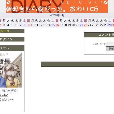
2026年8月
日
月
火
水
木
金
土
日
月
火
水
木
金
土
日
月
火
水
木
金
土
日
月
火
水
木
金
土
2
3
4
5
6
7
8
9
10
11
12
13
14
15
16
17
18
19
20
21
22
23
24
25
26
27
28
29
3
ページ
コメント
ログイン
パスワード
ィール
（画力欠乏症）
O GK2
くださいｗ