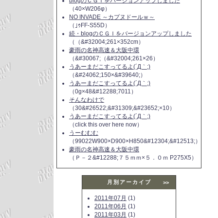
blogのＣＧＩをバージョンアップしました
（40×W206φ）
NO INVADE ～カプヌドールｗ～
（｣ｩFF-S55D）
続・blogのＣＧＩをバージョンアップしました
（（&#32004;261×352cm）
豪雨の名神高速＆大阪中環
（&#30067;（&#32004;261×26）
うあーまだこすってるよ(´Д｀;)
（&#24062;150×&#39640;）
うあーまだこすってるよ(´Д｀;)
（0g×48&#12288;7011）
そんなわけで
（30&#26522;&#31309;&#23652;×10）
うあーまだこすってるよ(´Д｀;)
（click this over here now）
うーむむむ
（99022W900×D900×H850&#12304;&#12513;）
豪雨の名神高速＆大阪中環
（Ｐ－２&#12288;７５ｍｍ×５．０ｍ P275X5）
月別アーカイブ
>>
2011年07月
(1)
2011年06月
(1)
2011年03月
(1)