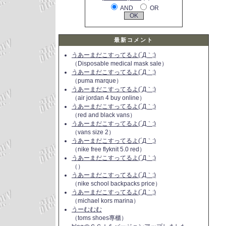
AND
OR
最新コメント
うあーまだこすってるよ(´Д｀;)
（Disposable medical mask sale）
うあーまだこすってるよ(´Д｀;)
（puma marque）
うあーまだこすってるよ(´Д｀;)
（air jordan 4 buy online）
うあーまだこすってるよ(´Д｀;)
（red and black vans）
うあーまだこすってるよ(´Д｀;)
（vans size 2）
うあーまだこすってるよ(´Д｀;)
（nike free flyknit 5.0 red）
うあーまだこすってるよ(´Д｀;)
（）
うあーまだこすってるよ(´Д｀;)
（nike school backpacks price）
うあーまだこすってるよ(´Д｀;)
（michael kors marina）
うーむむむ
（toms shoes專櫃）