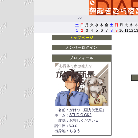
<<
土
日
月
火
水
木
金
土
日
月
火
水
木
1
2
3
4
5
6
7
8
9
10
11
12
1
トップページ
メンバーログイン
プロフィール
名前
：
がけつ（画力欠乏症）
STUDIO GK2
ホーム
：
趣味
：
お察しくださいｗ
8/22
誕生日
：
出身地
：
ちきう