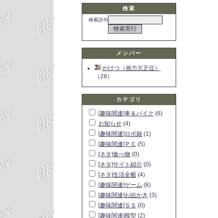
検索
検索語句
メンバー
がけつ（画力欠乏症）
（28）
カテゴリ
[趣味関連]車＆バイク
(6)
お知らせ
(4)
[趣味関連]ロボ娘
(1)
[趣味関連]ＰＣ
(5)
[ネタ]食べ物
(0)
[ネタ]サイト紹介
(0)
[ネタ]生活全般
(4)
[趣味関連]ゲーム
(6)
[趣味関連]お絵かき
(3)
[趣味関連]ＳＳ
(0)
[趣味関連]模型
(2)