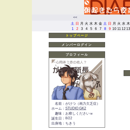
<<
土
日
月
火
水
木
金
土
日
月
火
水
木
1
2
3
4
5
6
7
8
9
10
11
12
1
トップページ
メンバーログイン
プロフィール
名前
：
がけつ（画力欠乏症）
STUDIO GK2
ホーム
：
趣味
：
お察しくださいｗ
8/22
誕生日
：
出身地
：
ちきう