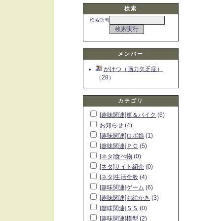
検索
検索語句
メンバー
がけつ（画力欠乏症）
（28）
カテゴリ
[趣味関連]車＆バイク
(6)
お知らせ
(4)
[趣味関連]ロボ娘
(1)
[趣味関連]ＰＣ
(5)
[ネタ]食べ物
(0)
[ネタ]サイト紹介
(0)
[ネタ]生活全般
(4)
[趣味関連]ゲーム
(6)
[趣味関連]お絵かき
(3)
[趣味関連]ＳＳ
(0)
[趣味関連]模型
(2)