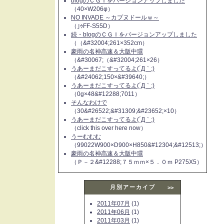
blogのＣＧＩをバージョンアップしました
（40×W206φ）
NO INVADE ～カプヌドールｗ～
（｣ｩFF-S55D）
続・blogのＣＧＩをバージョンアップしました
（（&#32004;261×352cm）
豪雨の名神高速＆大阪中環
（&#30067;（&#32004;261×26）
うあーまだこすってるよ(´Д｀;)
（&#24062;150×&#39640;）
うあーまだこすってるよ(´Д｀;)
（0g×48&#12288;7011）
そんなわけで
（30&#26522;&#31309;&#23652;×10）
うあーまだこすってるよ(´Д｀;)
（click this over here now）
うーむむむ
（99022W900×D900×H850&#12304;&#12513;）
豪雨の名神高速＆大阪中環
（Ｐ－２&#12288;７５ｍｍ×５．０ｍ P275X5）
月別アーカイブ
>>
2011年07月
(1)
2011年06月
(1)
2011年03月
(1)