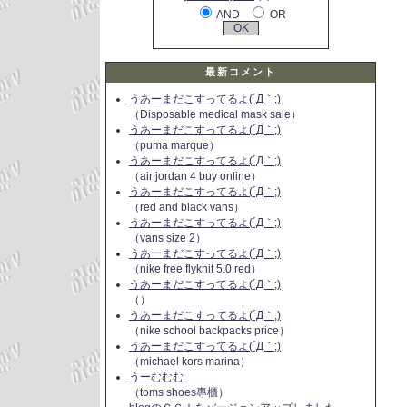
AND
OR
最新コメント
うあーまだこすってるよ(´Д｀;)
（Disposable medical mask sale）
うあーまだこすってるよ(´Д｀;)
（puma marque）
うあーまだこすってるよ(´Д｀;)
（air jordan 4 buy online）
うあーまだこすってるよ(´Д｀;)
（red and black vans）
うあーまだこすってるよ(´Д｀;)
（vans size 2）
うあーまだこすってるよ(´Д｀;)
（nike free flyknit 5.0 red）
うあーまだこすってるよ(´Д｀;)
（）
うあーまだこすってるよ(´Д｀;)
（nike school backpacks price）
うあーまだこすってるよ(´Д｀;)
（michael kors marina）
うーむむむ
（toms shoes專櫃）