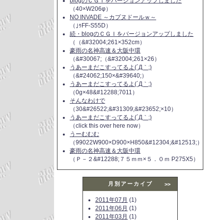
blogのＣＧＩをバージョンアップしました
（40×W206φ）
NO INVADE ～カプヌドールｗ～
（｣ｩFF-S55D）
続・blogのＣＧＩをバージョンアップしました
（（&#32004;261×352cm）
豪雨の名神高速＆大阪中環
（&#30067;（&#32004;261×26）
うあーまだこすってるよ(´Д｀;)
（&#24062;150×&#39640;）
うあーまだこすってるよ(´Д｀;)
（0g×48&#12288;7011）
そんなわけで
（30&#26522;&#31309;&#23652;×10）
うあーまだこすってるよ(´Д｀;)
（click this over here now）
うーむむむ
（99022W900×D900×H850&#12304;&#12513;）
豪雨の名神高速＆大阪中環
（Ｐ－２&#12288;７５ｍｍ×５．０ｍ P275X5）
月別アーカイブ
>>
2011年07月
(1)
2011年06月
(1)
2011年03月
(1)