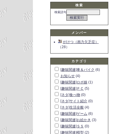
検索
検索語句
メンバー
がけつ（画力欠乏症）
（28）
カテゴリ
[趣味関連]車＆バイク
(6)
お知らせ
(4)
[趣味関連]ロボ娘
(1)
[趣味関連]ＰＣ
(5)
[ネタ]食べ物
(0)
[ネタ]サイト紹介
(0)
[ネタ]生活全般
(4)
[趣味関連]ゲーム
(6)
[趣味関連]お絵かき
(3)
[趣味関連]ＳＳ
(0)
[趣味関連]模型
(2)