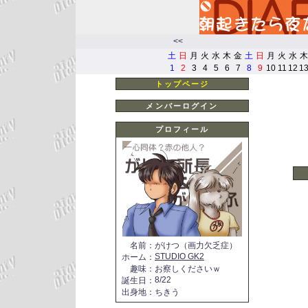
<<
土
日
月
火
水
木
金
土
日
月
火
水
木
1
2
3
4
5
6
7
8
9
10
11
12
1
トップページ
メンバーログイン
プロフィール
名前
：
がけつ（画力欠乏症）
STUDIO GK2
ホーム
：
趣味
：
お察しくださいｗ
8/22
誕生日
：
出身地
：
ちきう