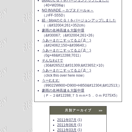
blogのＣＧＩをバージョンアップしました
（40×W206φ）
NO INVADE ～カプヌドールｗ～
（｣ｩFF-S55D）
続・blogのＣＧＩをバージョンアップしました
（（&#32004;261×352cm）
豪雨の名神高速＆大阪中環
（&#30067;（&#32004;261×26）
うあーまだこすってるよ(´Д｀;)
（&#24062;150×&#39640;）
うあーまだこすってるよ(´Д｀;)
（0g×48&#12288;7011）
そんなわけで
（30&#26522;&#31309;&#23652;×10）
うあーまだこすってるよ(´Д｀;)
（click this over here now）
うーむむむ
（99022W900×D900×H850&#12304;&#12513;）
豪雨の名神高速＆大阪中環
（Ｐ－２&#12288;７５ｍｍ×５．０ｍ P275X5）
月別アーカイブ
>>
2011年07月
(1)
2011年06月
(1)
2011年03月
(1)