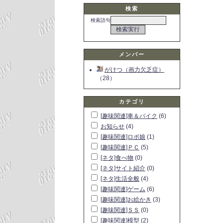
検索
検索語句
メンバー
がけつ（画力欠乏症）
（28）
カテゴリ
[趣味関連]車＆バイク
(6)
お知らせ
(4)
[趣味関連]ロボ娘
(1)
[趣味関連]ＰＣ
(5)
[ネタ]食べ物
(0)
[ネタ]サイト紹介
(0)
[ネタ]生活全般
(4)
[趣味関連]ゲーム
(6)
[趣味関連]お絵かき
(3)
[趣味関連]ＳＳ
(0)
[趣味関連]模型
(2)