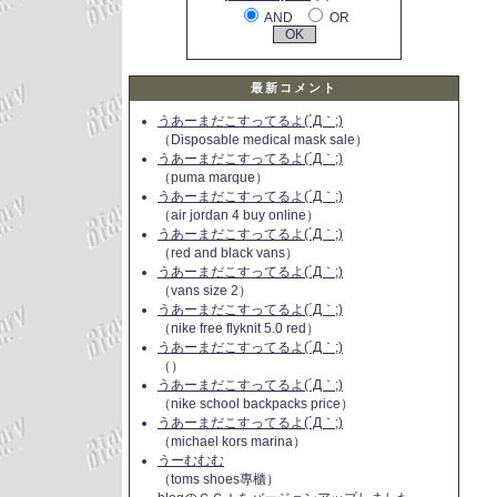
AND
OR
最新コメント
うあーまだこすってるよ(´Д｀;)
（Disposable medical mask sale）
うあーまだこすってるよ(´Д｀;)
（puma marque）
うあーまだこすってるよ(´Д｀;)
（air jordan 4 buy online）
うあーまだこすってるよ(´Д｀;)
（red and black vans）
うあーまだこすってるよ(´Д｀;)
（vans size 2）
うあーまだこすってるよ(´Д｀;)
（nike free flyknit 5.0 red）
うあーまだこすってるよ(´Д｀;)
（）
うあーまだこすってるよ(´Д｀;)
（nike school backpacks price）
うあーまだこすってるよ(´Д｀;)
（michael kors marina）
うーむむむ
（toms shoes專櫃）