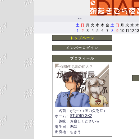
<<
土
日
月
火
水
木
金
土
日
月
火
水
木
1
2
3
4
5
6
7
8
9
10
11
12
1
トップページ
メンバーログイン
プロフィール
名前
：
がけつ（画力欠乏症）
STUDIO GK2
ホーム
：
趣味
：
お察しくださいｗ
8/22
誕生日
：
出身地
：
ちきう