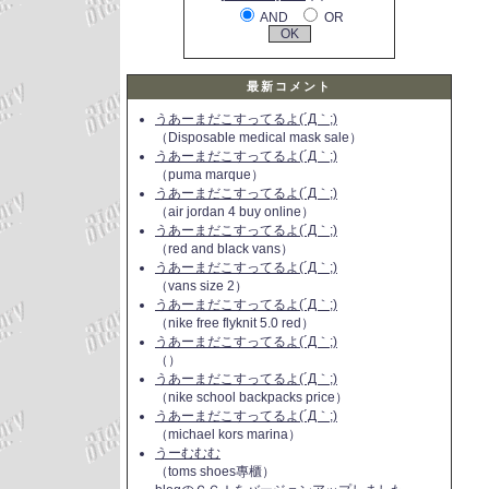
AND
OR
最新コメント
うあーまだこすってるよ(´Д｀;)
（Disposable medical mask sale）
うあーまだこすってるよ(´Д｀;)
（puma marque）
うあーまだこすってるよ(´Д｀;)
（air jordan 4 buy online）
うあーまだこすってるよ(´Д｀;)
（red and black vans）
うあーまだこすってるよ(´Д｀;)
（vans size 2）
うあーまだこすってるよ(´Д｀;)
（nike free flyknit 5.0 red）
うあーまだこすってるよ(´Д｀;)
（）
うあーまだこすってるよ(´Д｀;)
（nike school backpacks price）
うあーまだこすってるよ(´Д｀;)
（michael kors marina）
うーむむむ
（toms shoes專櫃）