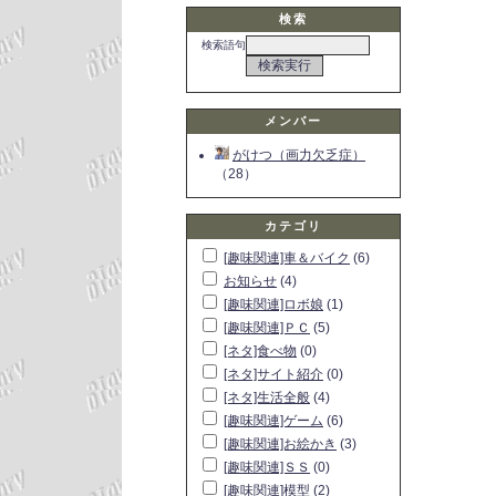
検索
検索語句
メンバー
がけつ（画力欠乏症）
（28）
カテゴリ
[趣味関連]車＆バイク
(6)
お知らせ
(4)
[趣味関連]ロボ娘
(1)
[趣味関連]ＰＣ
(5)
[ネタ]食べ物
(0)
[ネタ]サイト紹介
(0)
[ネタ]生活全般
(4)
[趣味関連]ゲーム
(6)
[趣味関連]お絵かき
(3)
[趣味関連]ＳＳ
(0)
[趣味関連]模型
(2)