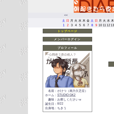
<<
土
日
月
火
水
木
金
土
日
月
火
水
木
1
2
3
4
5
6
7
8
9
10
11
12
1
トップページ
メンバーログイン
プロフィール
名前
：
がけつ（画力欠乏症）
STUDIO GK2
ホーム
：
趣味
：
お察しくださいｗ
8/22
誕生日
：
出身地
：
ちきう