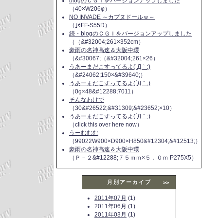
blogのＣＧＩをバージョンアップしました
（40×W206φ）
NO INVADE ～カプヌドールｗ～
（｣ｩFF-S55D）
続・blogのＣＧＩをバージョンアップしました
（（&#32004;261×352cm）
豪雨の名神高速＆大阪中環
（&#30067;（&#32004;261×26）
うあーまだこすってるよ(´Д｀;)
（&#24062;150×&#39640;）
うあーまだこすってるよ(´Д｀;)
（0g×48&#12288;7011）
そんなわけで
（30&#26522;&#31309;&#23652;×10）
うあーまだこすってるよ(´Д｀;)
（click this over here now）
うーむむむ
（99022W900×D900×H850&#12304;&#12513;）
豪雨の名神高速＆大阪中環
（Ｐ－２&#12288;７５ｍｍ×５．０ｍ P275X5）
月別アーカイブ
>>
2011年07月
(1)
2011年06月
(1)
2011年03月
(1)