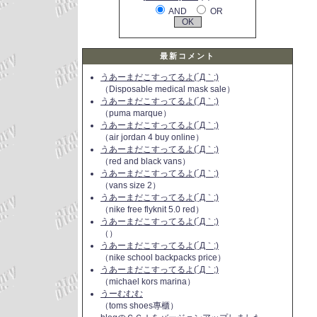
AND
OR
最新コメント
うあーまだこすってるよ(´Д｀;)
（Disposable medical mask sale）
うあーまだこすってるよ(´Д｀;)
（puma marque）
うあーまだこすってるよ(´Д｀;)
（air jordan 4 buy online）
うあーまだこすってるよ(´Д｀;)
（red and black vans）
うあーまだこすってるよ(´Д｀;)
（vans size 2）
うあーまだこすってるよ(´Д｀;)
（nike free flyknit 5.0 red）
うあーまだこすってるよ(´Д｀;)
（）
うあーまだこすってるよ(´Д｀;)
（nike school backpacks price）
うあーまだこすってるよ(´Д｀;)
（michael kors marina）
うーむむむ
（toms shoes專櫃）