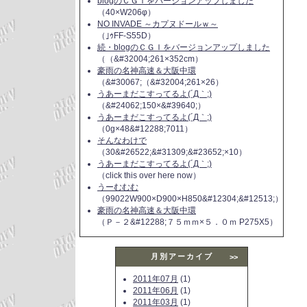
blogのＣＧＩをバージョンアップしました
（40×W206φ）
NO INVADE ～カプヌドールｗ～
（｣ｩFF-S55D）
続・blogのＣＧＩをバージョンアップしました
（（&#32004;261×352cm）
豪雨の名神高速＆大阪中環
（&#30067;（&#32004;261×26）
うあーまだこすってるよ(´Д｀;)
（&#24062;150×&#39640;）
うあーまだこすってるよ(´Д｀;)
（0g×48&#12288;7011）
そんなわけで
（30&#26522;&#31309;&#23652;×10）
うあーまだこすってるよ(´Д｀;)
（click this over here now）
うーむむむ
（99022W900×D900×H850&#12304;&#12513;）
豪雨の名神高速＆大阪中環
（Ｐ－２&#12288;７５ｍｍ×５．０ｍ P275X5）
月別アーカイブ
>>
2011年07月
(1)
2011年06月
(1)
2011年03月
(1)