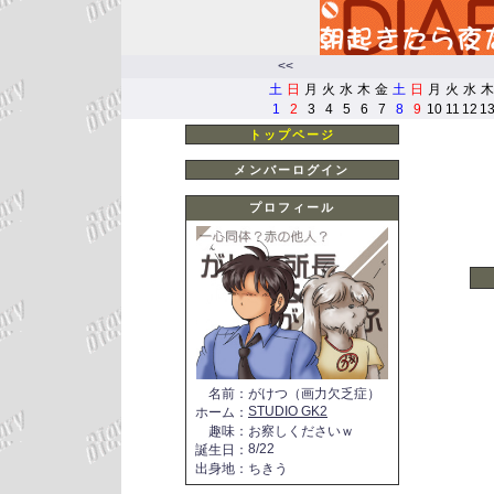
<<
土
日
月
火
水
木
金
土
日
月
火
水
木
1
2
3
4
5
6
7
8
9
10
11
12
1
トップページ
メンバーログイン
プロフィール
名前
：
がけつ（画力欠乏症）
STUDIO GK2
ホーム
：
趣味
：
お察しくださいｗ
8/22
誕生日
：
出身地
：
ちきう