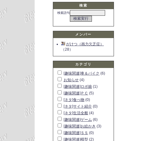
検索
検索語句
メンバー
がけつ（画力欠乏症）
（28）
カテゴリ
[趣味関連]車＆バイク
(6)
お知らせ
(4)
[趣味関連]ロボ娘
(1)
[趣味関連]ＰＣ
(5)
[ネタ]食べ物
(0)
[ネタ]サイト紹介
(0)
[ネタ]生活全般
(4)
[趣味関連]ゲーム
(6)
[趣味関連]お絵かき
(3)
[趣味関連]ＳＳ
(0)
[趣味関連]模型
(2)