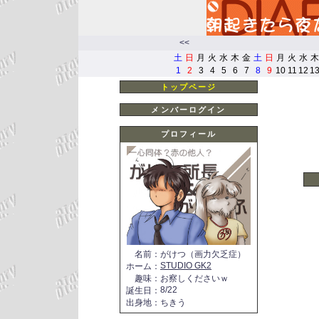
<<
土
日
月
火
水
木
金
土
日
月
火
水
木
1
2
3
4
5
6
7
8
9
10
11
12
1
トップページ
メンバーログイン
プロフィール
名前
：
がけつ（画力欠乏症）
STUDIO GK2
ホーム
：
趣味
：
お察しくださいｗ
8/22
誕生日
：
出身地
：
ちきう