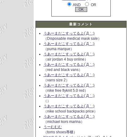
AND
OR
最新コメント
うあーまだこすってるよ(´Д｀;)
（Disposable medical mask sale）
うあーまだこすってるよ(´Д｀;)
（puma marque）
うあーまだこすってるよ(´Д｀;)
（air jordan 4 buy online）
うあーまだこすってるよ(´Д｀;)
（red and black vans）
うあーまだこすってるよ(´Д｀;)
（vans size 2）
うあーまだこすってるよ(´Д｀;)
（nike free flyknit 5.0 red）
うあーまだこすってるよ(´Д｀;)
（）
うあーまだこすってるよ(´Д｀;)
（nike school backpacks price）
うあーまだこすってるよ(´Д｀;)
（michael kors marina）
うーむむむ
（toms shoes專櫃）