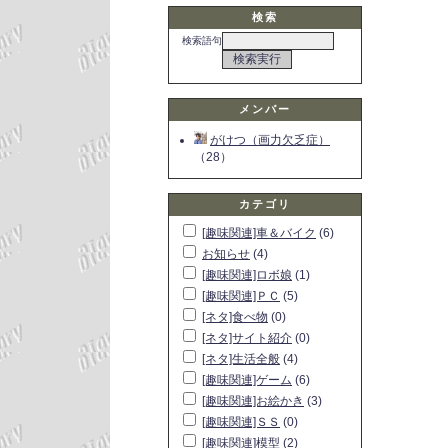
検索
検索語句
メンバー
がけつ（画力欠乏症）
（28）
カテゴリ
[趣味関連]車＆バイク
(6)
お知らせ
(4)
[趣味関連]ロボ娘
(1)
[趣味関連]ＰＣ
(5)
[ネタ]食べ物
(0)
[ネタ]サイト紹介
(0)
[ネタ]生活全般
(4)
[趣味関連]ゲーム
(6)
[趣味関連]お絵かき
(3)
[趣味関連]ＳＳ
(0)
[趣味関連]模型
(2)