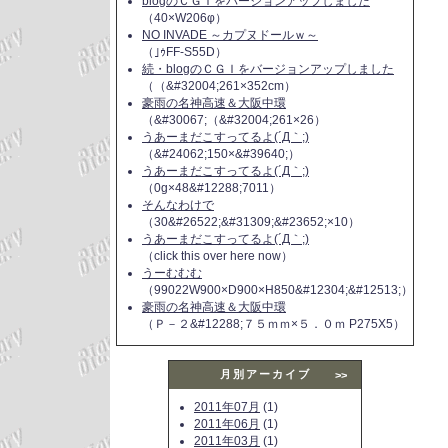
blogのＣＧＩをバージョンアップしました
（40×W206φ）
NO INVADE ～カプヌドールｗ～
（｣ｩFF-S55D）
続・blogのＣＧＩをバージョンアップしました
（（&#32004;261×352cm）
豪雨の名神高速＆大阪中環
（&#30067;（&#32004;261×26）
うあーまだこすってるよ(´Д｀;)
（&#24062;150×&#39640;）
うあーまだこすってるよ(´Д｀;)
（0g×48&#12288;7011）
そんなわけで
（30&#26522;&#31309;&#23652;×10）
うあーまだこすってるよ(´Д｀;)
（click this over here now）
うーむむむ
（99022W900×D900×H850&#12304;&#12513;）
豪雨の名神高速＆大阪中環
（Ｐ－２&#12288;７５ｍｍ×５．０ｍ P275X5）
月別アーカイブ
>>
2011年07月
(1)
2011年06月
(1)
2011年03月
(1)