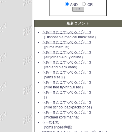
AND
OR
最新コメント
うあーまだこすってるよ(´Д｀;)
（Disposable medical mask sale）
うあーまだこすってるよ(´Д｀;)
（puma marque）
うあーまだこすってるよ(´Д｀;)
（air jordan 4 buy online）
うあーまだこすってるよ(´Д｀;)
（red and black vans）
うあーまだこすってるよ(´Д｀;)
（vans size 2）
うあーまだこすってるよ(´Д｀;)
（nike free flyknit 5.0 red）
うあーまだこすってるよ(´Д｀;)
（）
うあーまだこすってるよ(´Д｀;)
（nike school backpacks price）
うあーまだこすってるよ(´Д｀;)
（michael kors marina）
うーむむむ
（toms shoes專櫃）