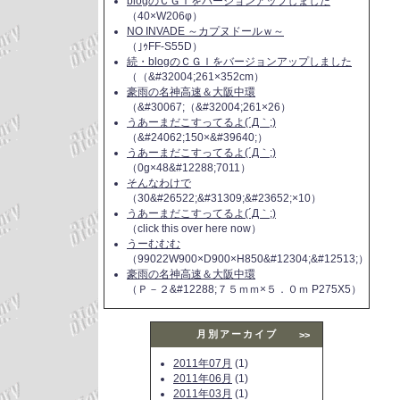
blogのＣＧＩをバージョンアップしました
（40×W206φ）
NO INVADE ～カプヌドールｗ～
（｣ｩFF-S55D）
続・blogのＣＧＩをバージョンアップしました
（（&#32004;261×352cm）
豪雨の名神高速＆大阪中環
（&#30067;（&#32004;261×26）
うあーまだこすってるよ(´Д｀;)
（&#24062;150×&#39640;）
うあーまだこすってるよ(´Д｀;)
（0g×48&#12288;7011）
そんなわけで
（30&#26522;&#31309;&#23652;×10）
うあーまだこすってるよ(´Д｀;)
（click this over here now）
うーむむむ
（99022W900×D900×H850&#12304;&#12513;）
豪雨の名神高速＆大阪中環
（Ｐ－２&#12288;７５ｍｍ×５．０ｍ P275X5）
月別アーカイブ
>>
2011年07月
(1)
2011年06月
(1)
2011年03月
(1)