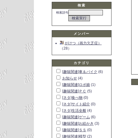
検索
検索語句
メンバー
がけつ（画力欠乏症）
（28）
カテゴリ
[趣味関連]車＆バイク
(6)
お知らせ
(4)
[趣味関連]ロボ娘
(1)
[趣味関連]ＰＣ
(5)
[ネタ]食べ物
(0)
[ネタ]サイト紹介
(0)
[ネタ]生活全般
(4)
[趣味関連]ゲーム
(6)
[趣味関連]お絵かき
(3)
[趣味関連]ＳＳ
(0)
[趣味関連]模型
(2)