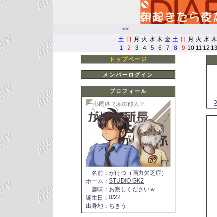
<<
土
日
月
火
水
木
金
土
日
月
火
水
木
1
2
3
4
5
6
7
8
9
10
11
12
1
トップページ
メンバーログイン
プロフィール
名前
：
がけつ（画力欠乏症）
STUDIO GK2
ホーム
：
趣味
：
お察しくださいｗ
8/22
誕生日
：
出身地
：
ちきう