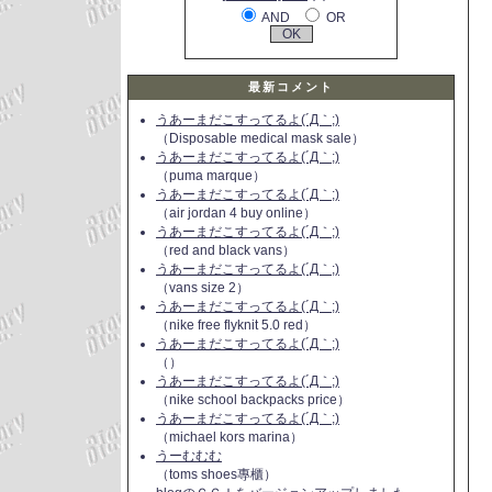
AND
OR
最新コメント
うあーまだこすってるよ(´Д｀;)
（Disposable medical mask sale）
うあーまだこすってるよ(´Д｀;)
（puma marque）
うあーまだこすってるよ(´Д｀;)
（air jordan 4 buy online）
うあーまだこすってるよ(´Д｀;)
（red and black vans）
うあーまだこすってるよ(´Д｀;)
（vans size 2）
うあーまだこすってるよ(´Д｀;)
（nike free flyknit 5.0 red）
うあーまだこすってるよ(´Д｀;)
（）
うあーまだこすってるよ(´Д｀;)
（nike school backpacks price）
うあーまだこすってるよ(´Д｀;)
（michael kors marina）
うーむむむ
（toms shoes專櫃）