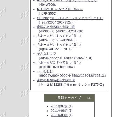
blogのＣＧＩをバージョンアップしました
（40×W206φ）
NO INVADE ～カプヌドールｗ～
（｣ｩFF-S55D）
続・blogのＣＧＩをバージョンアップしました
（（&#32004;261×352cm）
豪雨の名神高速＆大阪中環
（&#30067;（&#32004;261×26）
うあーまだこすってるよ(´Д｀;)
（&#24062;150×&#39640;）
うあーまだこすってるよ(´Д｀;)
（0g×48&#12288;7011）
そんなわけで
（30&#26522;&#31309;&#23652;×10）
うあーまだこすってるよ(´Д｀;)
（click this over here now）
うーむむむ
（99022W900×D900×H850&#12304;&#12513;）
豪雨の名神高速＆大阪中環
（Ｐ－２&#12288;７５ｍｍ×５．０ｍ P275X5）
月別アーカイブ
>>
2011年07月
(1)
2011年06月
(1)
2011年03月
(1)