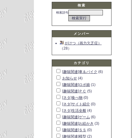
検索
検索語句
メンバー
がけつ（画力欠乏症）
（28）
カテゴリ
[趣味関連]車＆バイク
(6)
お知らせ
(4)
[趣味関連]ロボ娘
(1)
[趣味関連]ＰＣ
(5)
[ネタ]食べ物
(0)
[ネタ]サイト紹介
(0)
[ネタ]生活全般
(4)
[趣味関連]ゲーム
(6)
[趣味関連]お絵かき
(3)
[趣味関連]ＳＳ
(0)
[趣味関連]模型
(2)