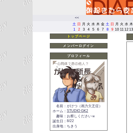
<<
土
日
月
火
水
木
金
土
日
月
火
水
木
1
2
3
4
5
6
7
8
9
10
11
12
1
トップページ
メンバーログイン
プロフィール
名前
：
がけつ（画力欠乏症）
STUDIO GK2
ホーム
：
趣味
：
お察しくださいｗ
8/22
誕生日
：
出身地
：
ちきう