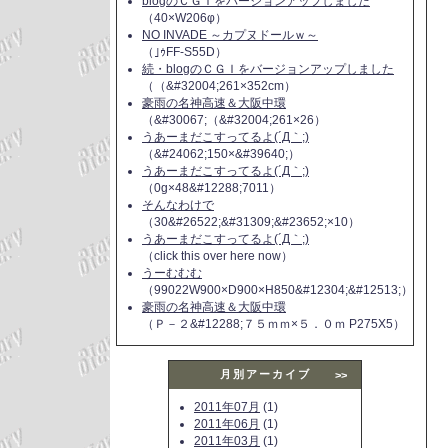
blogのＣＧＩをバージョンアップしました
（40×W206φ）
NO INVADE ～カプヌドールｗ～
（｣ｩFF-S55D）
続・blogのＣＧＩをバージョンアップしました
（（&#32004;261×352cm）
豪雨の名神高速＆大阪中環
（&#30067;（&#32004;261×26）
うあーまだこすってるよ(´Д｀;)
（&#24062;150×&#39640;）
うあーまだこすってるよ(´Д｀;)
（0g×48&#12288;7011）
そんなわけで
（30&#26522;&#31309;&#23652;×10）
うあーまだこすってるよ(´Д｀;)
（click this over here now）
うーむむむ
（99022W900×D900×H850&#12304;&#12513;）
豪雨の名神高速＆大阪中環
（Ｐ－２&#12288;７５ｍｍ×５．０ｍ P275X5）
月別アーカイブ
>>
2011年07月
(1)
2011年06月
(1)
2011年03月
(1)