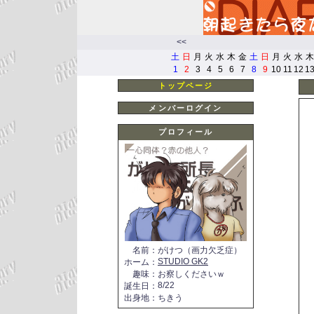
<<
土
日
月
火
水
木
金
土
日
月
火
水
木
1
2
3
4
5
6
7
8
9
10
11
12
1
トップページ
メンバーログイン
プロフィール
名前
：
がけつ（画力欠乏症）
STUDIO GK2
ホーム
：
趣味
：
お察しくださいｗ
8/22
誕生日
：
出身地
：
ちきう