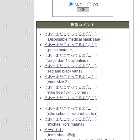
AND
OR
最新コメント
うあーまだこすってるよ(´Д｀;)
（Disposable medical mask sale）
うあーまだこすってるよ(´Д｀;)
（puma marque）
うあーまだこすってるよ(´Д｀;)
（air jordan 4 buy online）
うあーまだこすってるよ(´Д｀;)
（red and black vans）
うあーまだこすってるよ(´Д｀;)
（vans size 2）
うあーまだこすってるよ(´Д｀;)
（nike free flyknit 5.0 red）
うあーまだこすってるよ(´Д｀;)
（）
うあーまだこすってるよ(´Д｀;)
（nike school backpacks price）
うあーまだこすってるよ(´Д｀;)
（michael kors marina）
うーむむむ
（toms shoes專櫃）