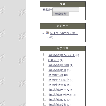
検索
検索語句
メンバー
がけつ（画力欠乏症）
（28）
カテゴリ
[趣味関連]車＆バイク
(6)
お知らせ
(4)
[趣味関連]ロボ娘
(1)
[趣味関連]ＰＣ
(5)
[ネタ]食べ物
(0)
[ネタ]サイト紹介
(0)
[ネタ]生活全般
(4)
[趣味関連]ゲーム
(6)
[趣味関連]お絵かき
(3)
[趣味関連]ＳＳ
(0)
[趣味関連]模型
(2)