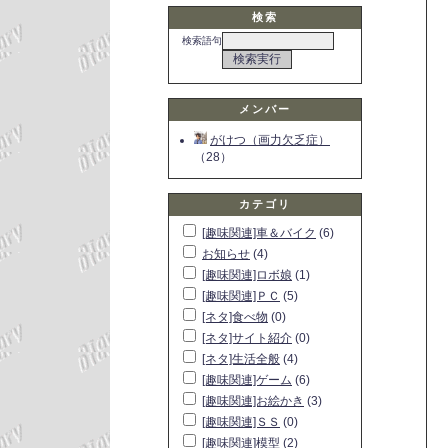
検索
検索語句
メンバー
がけつ（画力欠乏症）
（28）
カテゴリ
[趣味関連]車＆バイク
(6)
お知らせ
(4)
[趣味関連]ロボ娘
(1)
[趣味関連]ＰＣ
(5)
[ネタ]食べ物
(0)
[ネタ]サイト紹介
(0)
[ネタ]生活全般
(4)
[趣味関連]ゲーム
(6)
[趣味関連]お絵かき
(3)
[趣味関連]ＳＳ
(0)
[趣味関連]模型
(2)