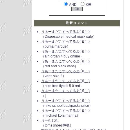
AND
OR
最新コメント
うあーまだこすってるよ(´Д｀;)
（Disposable medical mask sale）
うあーまだこすってるよ(´Д｀;)
（puma marque）
うあーまだこすってるよ(´Д｀;)
（air jordan 4 buy online）
うあーまだこすってるよ(´Д｀;)
（red and black vans）
うあーまだこすってるよ(´Д｀;)
（vans size 2）
うあーまだこすってるよ(´Д｀;)
（nike free flyknit 5.0 red）
うあーまだこすってるよ(´Д｀;)
（）
うあーまだこすってるよ(´Д｀;)
（nike school backpacks price）
うあーまだこすってるよ(´Д｀;)
（michael kors marina）
うーむむむ
（toms shoes專櫃）