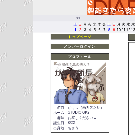
<<
土
日
月
火
水
木
金
土
日
月
火
水
木
1
2
3
4
5
6
7
8
9
10
11
12
1
トップページ
メンバーログイン
プロフィール
名前
：
がけつ（画力欠乏症）
STUDIO GK2
ホーム
：
趣味
：
お察しくださいｗ
8/22
誕生日
：
出身地
：
ちきう