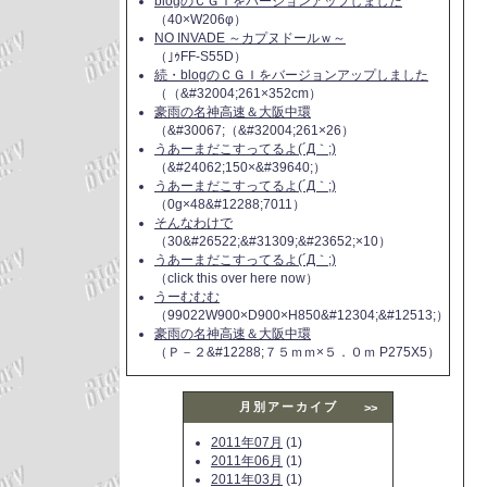
blogのＣＧＩをバージョンアップしました
（40×W206φ）
NO INVADE ～カプヌドールｗ～
（｣ｩFF-S55D）
続・blogのＣＧＩをバージョンアップしました
（（&#32004;261×352cm）
豪雨の名神高速＆大阪中環
（&#30067;（&#32004;261×26）
うあーまだこすってるよ(´Д｀;)
（&#24062;150×&#39640;）
うあーまだこすってるよ(´Д｀;)
（0g×48&#12288;7011）
そんなわけで
（30&#26522;&#31309;&#23652;×10）
うあーまだこすってるよ(´Д｀;)
（click this over here now）
うーむむむ
（99022W900×D900×H850&#12304;&#12513;）
豪雨の名神高速＆大阪中環
（Ｐ－２&#12288;７５ｍｍ×５．０ｍ P275X5）
月別アーカイブ
>>
2011年07月
(1)
2011年06月
(1)
2011年03月
(1)