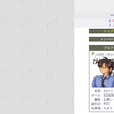
<<
土
1
トップ
メンバー
プロフ
名前
：
がけつ
STUDI
ホーム
：
趣味
：
お察し
8/22
誕生日
：
出身地
：
ちきう