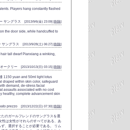
talents. Players hang constantly flashed
ー サングラス
[2013/9/6(金) 23:09] [
削除
]
 on the door side, while handcuffed to
ー サングラス
[2013/9/28(土) 06:27] [
削除
]
 hair tall dwarf Pianxiang a winking,
オークリー
[2013/10/13(日) 03:15] [
削除
]
楼 1150 yuan and 50ml light lotus
ral draped within skin color, safeguard
with demand, de-stress facial
at assaults associated with no cost
ctly healthy, complete advancement skin
nato prezzo
[2013/12/22(日) 07:30] [
削除
]
なたのガールフレンドのサングラスを選
し、女性は女性がそれらのすべてがある、あ
ず、選択することが必要である。 リム