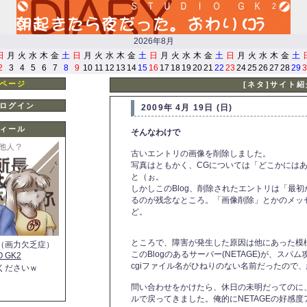
2026年8月
日
月
火
水
木
金
土
日
月
火
水
木
金
土
日
月
火
水
木
金
土
日
月
火
水
木
金
土
2
3
4
5
6
7
8
9
10
11
12
13
14
15
16
17
18
19
20
21
22
23
24
25
26
27
28
29
3
ページ
[ネタ]サイト
ログイン
2009年 4月 19日 (日)
ィール
そんなわけで
古いエントリの画像を削除しました。
写真はともかく、CGについては「どこかには
と（ぉ。
しかしこのBlog、削除されたエントリは「最
るのが残念なところ。「画像削除」とかのメッ
ど。
ところで、障害が発生した原因は他にあった模
（画力欠乏症）
このBlogのあるサーバー(NETAGE)が、ス
O GK2
cgiファイル名がひねりのない名前だったので
くださいｗ
問い合わせをかけたら、休日の未明だってのに
ルで戻ってきました。俺的にNETAGEの好感度