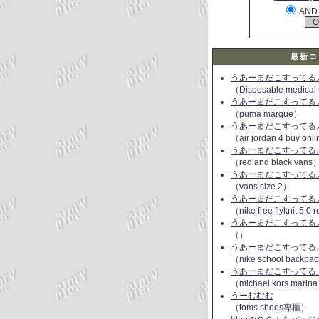
AND
最新コ
うあーまだこすってるよ(
（Disposable medical
うあーまだこすってるよ(
（puma marque）
うあーまだこすってるよ(
（air jordan 4 buy onl
うあーまだこすってるよ(
（red and black vans
うあーまだこすってるよ(
（vans size 2）
うあーまだこすってるよ(
（nike free flyknit 5.0
うあーまだこすってるよ(
（）
うあーまだこすってるよ(
（nike school backpac
うあーまだこすってるよ(
（michael kors marin
うーむむむ
（toms shoes專櫃）