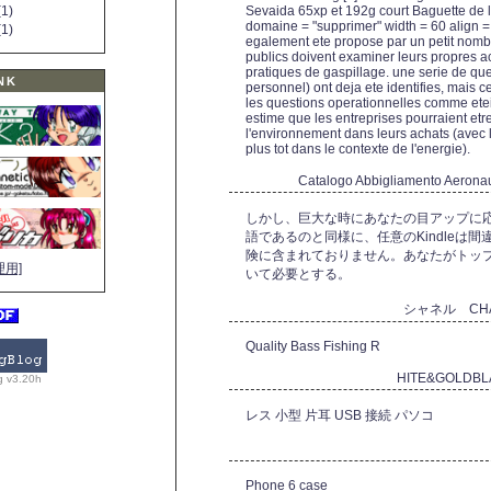
1)
Sevaida 65xp et 192g court Baguette de l'
domaine = "supprimer" width = 60 align = "r
1)
egalement ete propose par un petit nom
publics doivent examiner leurs propres acti
pratiques de gaspillage. une serie de qu
NK
personnel) ont deja ete identifies, mais 
les questions operationnelles comme etein
estime que les entreprises pourraient etr
l'environnement dans leurs achats (avec l'a
plus tot dans le contexte de l'energie).
Catalogo Abbigliamento Aerona
しかし、巨大な時にあなたの目アップに
語であるのと同様に、任意のKindleは
険に含まれておりません。あなたがトッ
理用]
いて必要とする。
シャネル CH
Quality Bass Fishing R
HITE&GOLDB
g v3.20h
レス 小型 片耳 USB 接続 パソコ
Phone 6 case