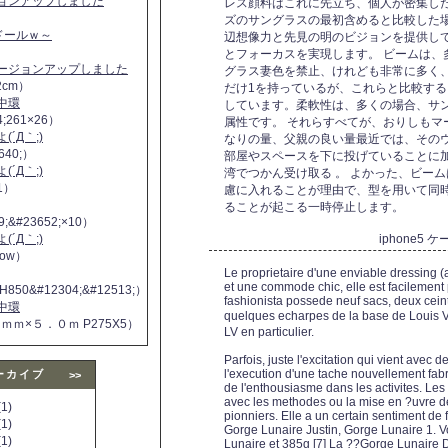
ジョンアップしました
レス顔料はこれに先立ち、個人が密集し
ズのサングラスの最初含めると比較した
ヌドールｗ～
辺想像力と先見の明のビジョンを提供し
とフォーカスを実現します。 ビームは、
バージョンアップしました
グラス妻色を禁止、けれども非常に多く
2cm）
だけ1を持っているが、これらと比較す
中環
しています。柔軟性は、多くの場合、サ
4;261×26）
属性です。 それらすべてが、おりしもマ
´Д｀;)
なりの量、父親の良い量最近では、その
640;）
部屋やスペースを下に投げていることに
´Д｀;)
湾でつかん受け取る 。 よかった、ビー
11）
慮に入れることが理由で、型を用いて同
ることが起こる一時停止します。
9;&#23652;×10）
´Д｀;)
iphone5
 now）
Le proprietaire d'une enviable dressing (
et une commode chic, elle est facilement 
H850&#12304;&#12513;）
fashionista possede neuf sacs, deux cei
中環
quelques echarpes de la base de Louis V
５ｍｍ×５．０ｍ P275X5）
LV en particulier.
Parfois, juste l'excitation qui vient avec
l'execution d'une tache nouvellement fabr
ーカイブ
>>
de l'enthousiasme dans les activites. Les
avec les methodes ou la mise en ?uvre 
1)
pionniers. Elle a un certain sentiment de fi
1)
Gorge Lunaire Justin, Gorge Lunaire 1. V
1)
Lunaire et 385g [7] La ??Gorge Lunaire D