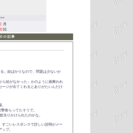
>>
日
月
0
31
紹介の記事
ある」絵ばかりなので、問題は少ないか
初から絵がなかった」かのように振舞われ
セージが出てくれるとありがたいんだけ
様。
パム攻撃食らってたそうで。
、総当りかけられたのかな。
、すごいレスポンスで詳しい説明がメー
アップ。