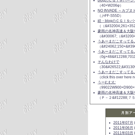
blogのＣＧＩをバー
（40×W206φ）
NO INVADE ～カプ
（｣ｩFF-S55D）
続・blogのＣＧＩを
（（&#32004;261×35
豪雨の名神高速＆大阪
（&#30067;（&#3200
うあーまだこすってるよ(
（&#24062;150×&#39
うあーまだこすってるよ(
（0g×48&#12288;70
そんなわけで
（30&#26522;&#3130
うあーまだこすってるよ(
（click this over here
うーむむむ
（99022W900×D900×
豪雨の名神高速＆大阪
（Ｐ－２&#12288;７
月別ア
2011年07月
(
2011年06月
(
2011年03月
(