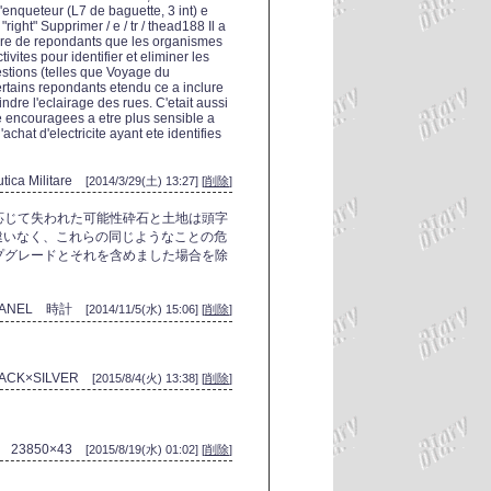
enqueteur (L7 de baguette, 3 int) e
ight" Supprimer / e / tr / thead188 Il a
bre de repondants que les organismes
vites pour identifier et eliminer les
estions (telles que Voyage du
certains repondants etendu ce a inclure
dre l'eclairage des rues. C'etait aussi
e encouragees a etre plus sensible a
chat d'electricite ayant ete identifies
utica Militare
[2014/3/29(土) 13:27] [
削除
]
応じて失われた可能性砕石と土地は頭字
間違いなく、これらの同じようなことの危
プグレードとそれを含めました場合を除
ANEL 時計
[2014/11/5(水) 15:06] [
削除
]
LACK×SILVER
[2015/8/4(火) 13:38] [
削除
]
23850×43
[2015/8/19(水) 01:02] [
削除
]