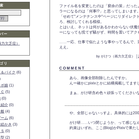
索
ファイル名を変更したのは「窮余の策」だったようです
ラーになるのは「何事!?」と思ってしまいます
「せめて"メンテナンス中"ページにリダイレク
ろ、検討してくれる模様。
とはいえ、ネットは何があるかわからない伏魔伝なので
ーになっても慌てず騒がず、時間を置いてアク
バー
……一応、仕事で似たような事やってるんで、
画力欠乏症）
ええ。
by がけつ（画力欠乏症） │
ゴリ
C O M M E N T
車＆バイク
(6)
あら、画像全部削除したんですか。
)
んー確かにpixivとかに結構掲載してます
ロボ娘
(1)
ＰＣ
(5)
まぁ、がけ研含め色々頑張ってください
物
(0)
ト紹介
(0)
全般
(4)
や、全部じゃないっすよ。具体的には200
ゲーム
(6)
がけ研……いつ閉じようか、って感じなん
お絵かき
(3)
約束はいずれ、ここ(Blog)かPixivで
ＳＳ
(0)
模型
(2)