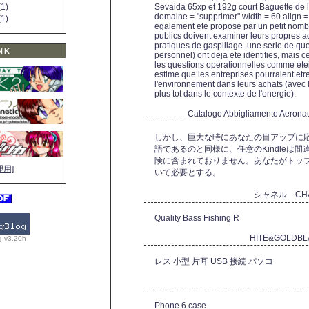
1)
Sevaida 65xp et 192g court Baguette de l'
domaine = "supprimer" width = 60 align = "r
1)
egalement ete propose par un petit nom
publics doivent examiner leurs propres acti
pratiques de gaspillage. une serie de qu
NK
personnel) ont deja ete identifies, mais 
les questions operationnelles comme etein
estime que les entreprises pourraient etr
l'environnement dans leurs achats (avec l'a
plus tot dans le contexte de l'energie).
Catalogo Abbigliamento Aerona
しかし、巨大な時にあなたの目アップに
語であるのと同様に、任意のKindleは
険に含まれておりません。あなたがトッ
理用]
いて必要とする。
シャネル CH
Quality Bass Fishing R
HITE&GOLDB
g v3.20h
レス 小型 片耳 USB 接続 パソコ
Phone 6 case