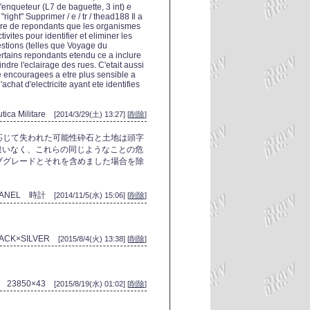
enqueteur (L7 de baguette, 3 int) e
ight" Supprimer / e / tr / thead188 Il a
bre de repondants que les organismes
vites pour identifier et eliminer les
estions (telles que Voyage du
certains repondants etendu ce a inclure
dre l'eclairage des rues. C'etait aussi
e encouragees a etre plus sensible a
chat d'electricite ayant ete identifies
utica Militare
[2014/3/29(土) 13:27] [
削除
]
応じて失われた可能性砕石と土地は頭字
間違いなく、これらの同じようなことの危
プグレードとそれを含めました場合を除
ANEL 時計
[2014/11/5(水) 15:06] [
削除
]
LACK×SILVER
[2015/8/4(火) 13:38] [
削除
]
23850×43
[2015/8/19(水) 01:02] [
削除
]