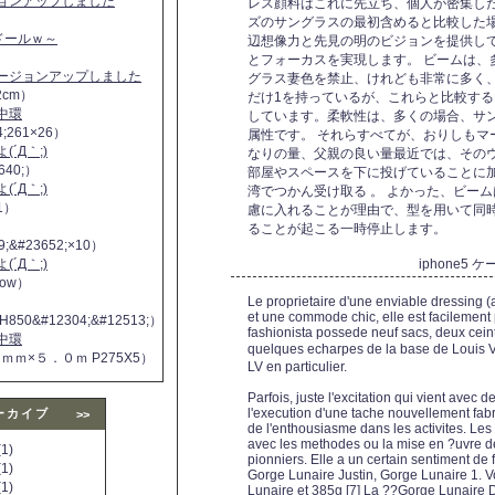
ジョンアップしました
レス顔料はこれに先立ち、個人が密集し
ズのサングラスの最初含めると比較した
ヌドールｗ～
辺想像力と先見の明のビジョンを提供し
とフォーカスを実現します。 ビームは、
バージョンアップしました
グラス妻色を禁止、けれども非常に多く
2cm）
だけ1を持っているが、これらと比較す
中環
しています。柔軟性は、多くの場合、サ
4;261×26）
属性です。 それらすべてが、おりしもマ
´Д｀;)
なりの量、父親の良い量最近では、その
640;）
部屋やスペースを下に投げていることに
´Д｀;)
湾でつかん受け取る 。 よかった、ビー
11）
慮に入れることが理由で、型を用いて同
ることが起こる一時停止します。
9;&#23652;×10）
´Д｀;)
iphone5
 now）
Le proprietaire d'une enviable dressing (
et une commode chic, elle est facilement 
H850&#12304;&#12513;）
fashionista possede neuf sacs, deux cei
中環
quelques echarpes de la base de Louis V
５ｍｍ×５．０ｍ P275X5）
LV en particulier.
Parfois, juste l'excitation qui vient avec
l'execution d'une tache nouvellement fabr
ーカイブ
>>
de l'enthousiasme dans les activites. Les
avec les methodes ou la mise en ?uvre 
1)
pionniers. Elle a un certain sentiment de fi
1)
Gorge Lunaire Justin, Gorge Lunaire 1. V
1)
Lunaire et 385g [7] La ??Gorge Lunaire D