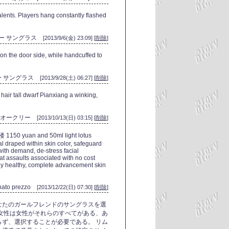
talents. Players hang constantly flashed
ー サングラス
[2013/9/6(金) 23:09] [
削除
]
 on the door side, while handcuffed to
ー サングラス
[2013/9/28(土) 06:27] [
削除
]
 hair tall dwarf Pianxiang a winking,
オークリー
[2013/10/13(日) 03:15] [
削除
]
楼 1150 yuan and 50ml light lotus
ral draped within skin color, safeguard
with demand, de-stress facial
at assaults associated with no cost
ctly healthy, complete advancement skin
nato prezzo
[2013/12/22(日) 07:30] [
削除
]
なたのガールフレンドのサングラスを選
し、女性は女性がそれらのすべてがある、あ
ず、選択することが必要である。 リム