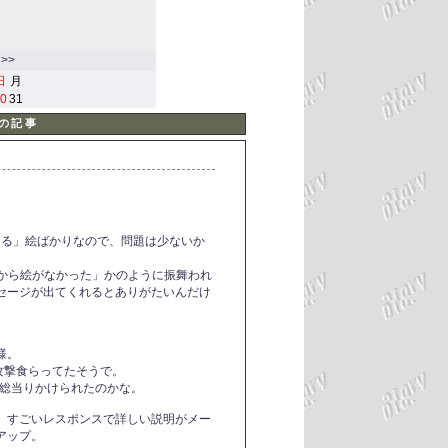
>>
日
月
0
31
物の記事
ある」絵ばかりなので、問題は少ないか
初から絵がなかった」かのように振舞われ
セージが出てくれるとありがたいんだけ
様。
パム攻撃食らってたそうで。
、総当りかけられたのかな。
、すごいレスポンスで詳しい説明がメー
アップ。