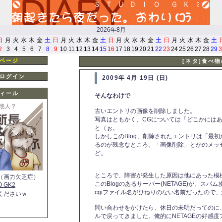
2026年8月
日
月
火
水
木
金
土
日
月
火
水
木
金
土
日
月
火
水
木
金
土
日
月
火
水
木
金
土
2
3
4
5
6
7
8
9
10
11
12
13
14
15
16
17
18
19
20
21
22
23
24
25
26
27
28
29
3
ページ
[ネタ]食べ
ログイン
2009年 4月 19日 (日)
ィール
そんなわけで
古いエントリの画像を削除しました。
写真はともかく、CGについては「どこかには
と（ぉ。
しかしこのBlog、削除されたエントリは「最
るのが残念なところ。「画像削除」とかのメッ
ど。
ところで、障害が発生した原因は他にあった模
（画力欠乏症）
このBlogのあるサーバー(NETAGE)が、ス
O GK2
cgiファイル名がひねりのない名前だったので
くださいｗ
問い合わせをかけたら、休日の未明だってのに
ルで戻ってきました。俺的にNETAGEの好感度