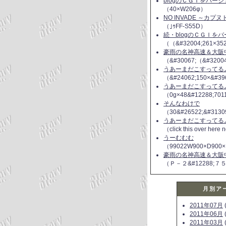
blogのＣＧＩをバー
（40×W206φ）
NO INVADE ～カプ
（｣ｩFF-S55D）
続・blogのＣＧＩを
（（&#32004;261×35
豪雨の名神高速＆大阪
（&#30067;（&#3200
うあーまだこすってるよ(
（&#24062;150×&#39
うあーまだこすってるよ(
（0g×48&#12288;70
そんなわけで
（30&#26522;&#3130
うあーまだこすってるよ(
（click this over here
うーむむむ
（99022W900×D900×
豪雨の名神高速＆大阪
（Ｐ－２&#12288;７
月別ア
2011年07月
(
2011年06月
(
2011年03月
(