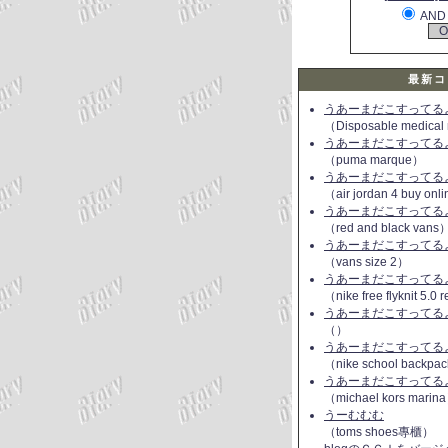
AND
最新コ
うあーまだこすってるよ(
（Disposable medical
うあーまだこすってるよ(
（puma marque）
うあーまだこすってるよ(
（air jordan 4 buy onl
うあーまだこすってるよ(
（red and black vans
うあーまだこすってるよ(
（vans size 2）
うあーまだこすってるよ(
（nike free flyknit 5.0
うあーまだこすってるよ(
（）
うあーまだこすってるよ(
（nike school backpac
うあーまだこすってるよ(
（michael kors marin
うーむむむ
（toms shoes專櫃）