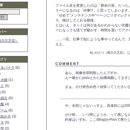
索
ファイル名を変更したのは「窮余の策」だったようです
ラーになるのは「何事!?」と思ってしまいます
「せめて"メンテナンス中"ページにリダイレク
ろ、検討してくれる模様。
とはいえ、ネットは何があるかわからない伏魔伝なので
ーになっても慌てず騒がず、時間を置いてアク
バー
……一応、仕事で似たような事やってるんで、
画力欠乏症）
ええ。
by がけつ（画力欠乏症） │
ゴリ
C O M M E N T
車＆バイク
(6)
あら、画像全部削除したんですか。
)
んー確かにpixivとかに結構掲載してます
ロボ娘
(1)
ＰＣ
(5)
まぁ、がけ研含め色々頑張ってください
物
(0)
ト紹介
(0)
全般
(4)
や、全部じゃないっすよ。具体的には200
ゲーム
(6)
がけ研……いつ閉じようか、って感じなん
お絵かき
(3)
約束はいずれ、ここ(Blog)かPixivで
ＳＳ
(0)
模型
(2)