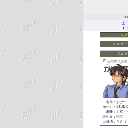
<<
土
1
トップ
メンバー
プロフ
名前
：
がけつ
STUDI
ホーム
：
趣味
：
お察し
8/22
誕生日
：
出身地
：
ちきう