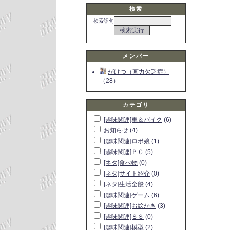
検索
検索語句
メンバー
がけつ（画力欠乏症）
（28）
カテゴリ
[趣味関連]車＆バイク
(6)
お知らせ
(4)
[趣味関連]ロボ娘
(1)
[趣味関連]ＰＣ
(5)
[ネタ]食べ物
(0)
[ネタ]サイト紹介
(0)
[ネタ]生活全般
(4)
[趣味関連]ゲーム
(6)
[趣味関連]お絵かき
(3)
[趣味関連]ＳＳ
(0)
[趣味関連]模型
(2)