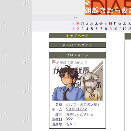
<<
土
日
月
火
水
木
金
土
日
月
火
水
木
1
2
3
4
5
6
7
8
9
10
11
12
1
トップページ
メンバーログイン
プロフィール
名前
：
がけつ（画力欠乏症）
STUDIO GK2
ホーム
：
趣味
：
お察しくださいｗ
8/22
誕生日
：
出身地
：
ちきう