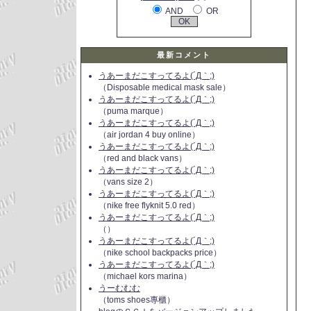
AND
OR
最新コメント
うあーまだこすってるよ(´Д｀;)
（Disposable medical mask sale）
うあーまだこすってるよ(´Д｀;)
（puma marque）
うあーまだこすってるよ(´Д｀;)
（air jordan 4 buy online）
うあーまだこすってるよ(´Д｀;)
（red and black vans）
うあーまだこすってるよ(´Д｀;)
（vans size 2）
うあーまだこすってるよ(´Д｀;)
（nike free flyknit 5.0 red）
うあーまだこすってるよ(´Д｀;)
（）
うあーまだこすってるよ(´Д｀;)
（nike school backpacks price）
うあーまだこすってるよ(´Д｀;)
（michael kors marina）
うーむむむ
（toms shoes專櫃）