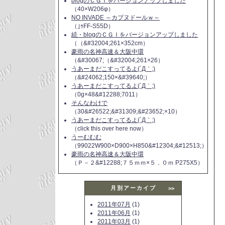
blogのＣＧＩをバージョンアップしました
（40×W206φ）
NO INVADE ～カプヌドールｗ～
（｣ｩFF-S55D）
続・blogのＣＧＩをバージョンアップしました
（（&#32004;261×352cm）
豪雨の名神高速＆大阪中環
（&#30067;（&#32004;261×26）
うあーまだこすってるよ(´Д｀;)
（&#24062;150×&#39640;）
うあーまだこすってるよ(´Д｀;)
（0g×48&#12288;7011）
そんなわけで
（30&#26522;&#31309;&#23652;×10）
うあーまだこすってるよ(´Д｀;)
（click this over here now）
うーむむむ
（99022W900×D900×H850&#12304;&#12513;）
豪雨の名神高速＆大阪中環
（Ｐ－２&#12288;７５ｍｍ×５．０ｍ P275X5）
月別アーカイブ
>>
2011年07月
(1)
2011年06月
(1)
2011年03月
(1)