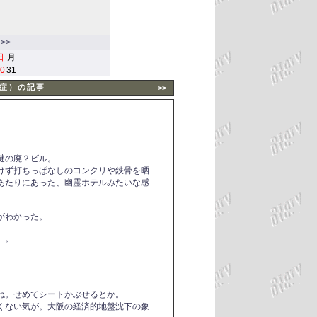
>>
日
月
0
31
症）の記事
>>
謎の廃？ビル。
けず打ちっぱなしのコンクリや鉄骨を晒
あたりにあった、幽霊ホテルみたいな感
がわかった。
）。
ね。せめてシートかぶせるとか。
くない気が。大阪の経済的地盤沈下の象