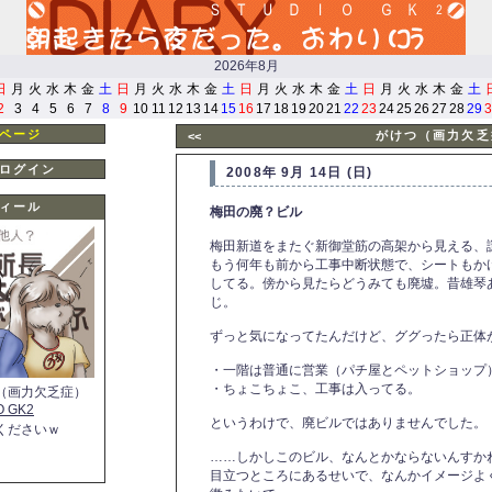
2026年8月
日
月
火
水
木
金
土
日
月
火
水
木
金
土
日
月
火
水
木
金
土
日
月
火
水
木
金
土
2
3
4
5
6
7
8
9
10
11
12
13
14
15
16
17
18
19
20
21
22
23
24
25
26
27
28
29
3
ページ
がけつ（画力欠乏
<<
ログイン
2008年 9月 14日 (日)
ィール
梅田の廃？ビル
梅田新道をまたぐ新御堂筋の高架から見える、
もう何年も前から工事中断状態で、シートもか
してる。傍から見たらどうみても廃墟。昔雄琴
じ。
ずっと気になってたんだけど、ググったら正体
・一階は普通に営業（パチ屋とペットショップ
・ちょこちょこ、工事は入ってる。
（画力欠乏症）
O GK2
というわけで、廃ビルではありませんでした。
くださいｗ
……しかしこのビル、なんとかならないんすか
目立つところにあるせいで、なんかイメージよ