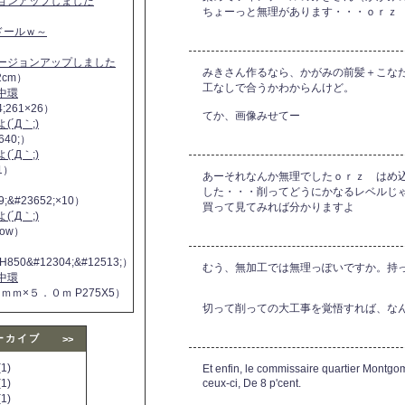
ジョンアップしました
ちょーっと無理があります・・・ｏｒｚ
ヌドールｗ～
バージョンアップしました
みきさん作るなら、かがみの前髪＋こな
2cm）
工なしで合うかわからんけど。
中環
4;261×26）
てか、画像みせてー
´Д｀;)
640;）
´Д｀;)
11）
あーそれなんか無理でしたｏｒｚ はめ
した・・・削ってどうにかなるレベルじ
9;&#23652;×10）
買って見てみれば分かりますよ
´Д｀;)
 now）
H850&#12304;&#12513;）
むう、無加工では無理っぽいですか。持
中環
５ｍｍ×５．０ｍ P275X5）
切って削っての大工事を覚悟すれば、な
ーカイブ
>>
1)
Et enfin, le commissaire quartier Montgom
1)
ceux-ci, De 8 p'cent.
1)