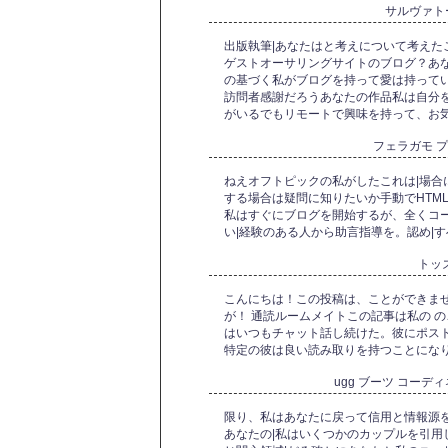
サルヴァト
出版執筆|あなたはと考えについて考えた
ゲストオーサリングサイトのブログ？あ
の基づく私がブログを持って愛は持ってい
訪問者感謝だろうあなたの作品私は自分
がいるでもリモートで興味を持って、お
フェラガモ 
ねえオフトピックの私がしたこれは|場合に
する場合は疑問に知りたいか手動でHTM
私はすぐにブログを開始するが、全くコ
い|経験のある人から助言指導を。認め|
トッ
こんにちは！この投稿は、ことができま
が！ 通読ルームメイトこの記事は私の 
はいつもチャット話し続けた。彼にポスト
特定の彼は良い読み取りを持つことになり
ugg ブーツ コーデ
限り、私はあなたに戻って信用と情報源を
あなたの|私はいくつかのカップルを引用