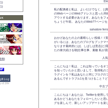
El
1)
1)
私の配偶者と私は、よいだけでなく、| |
のWebページのWebアドレスと思った同
アウトする必要があります。あなたをフ
NK
ちょうど午前。 あなたのWeb??ページ
salvatore f
おかげあなたの上の素晴らしい投稿！ I
がいるには、あなたのブログをブックマー
なります最終的には|、しばしば意志|と}
たの偉大続ける朝|仕事仕事、素敵 私が奨励
人
理用]
こんにちは！私は、これは知っているオフ
を知っていたかと思いまして、取得私の
ラグインを？私はあなたと同じブログの
あるんですトラブル1を見つけること？
g v3.20h
中古
こんにちは！あなたは、Twitterを使用
あるかどうあなたをフォローしたいと思
グを楽しんで、新しいアップデートを楽