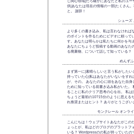
じ関心領域|だろ確かにあなたと私のユー
供|あなたは現在の情報の一部|たくさん。
と。 謝辞！
シューズ
より多くの書き込み、私は言わなければなら
のポイントを作るためにビデオに頼って
す。あなたは明らかは私たちに何かを与え
あなたにちょうど投稿する動画のあなたの
る廃棄物、について話して知っている？
めんず
まず第一に|素晴らしいと言う私がしたい
持っていた心|私はあなたがいないをすれ
が、その。 あなたの心に頭をあなた自身
ために知っている前書き込み私がいた。 
ることに私のクリア思考の心を出。 私は
ちょうど最初の10?15分のように思え
れ推奨またはヒント？ ありがとうござい
モンクレール オンラ
こんにちは！ウェブサイトあなたがこの
ょっとが、私はどのブログのプラットフ
いる？ Wordpressのの私が持ってい