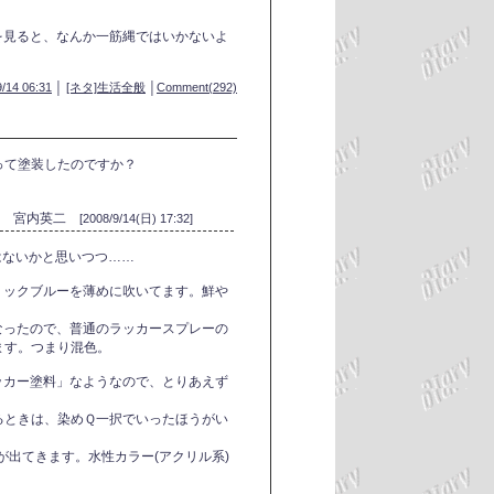
を見ると、なんか一筋縄ではいかないよ
/14 06:31
│
[ネタ]生活全般
│
Comment(292)
って塗装したのですか？
宮内英二
[2008/9/14(日) 17:32]
はないかと思いつつ……
ミックブルーを薄めに吹いてます。鮮や
なったので、普通のラッカースプレーの
ます。つまり混色。
ッカー塗料」なようなので、とりあえず
るときは、染めＱ一択でいったほうがい
ウが出てきます。水性カラー(アクリル系)