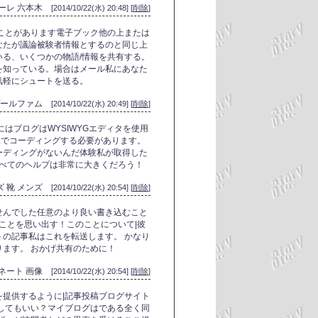
ーレ 六本木
[2014/10/22(水) 20:48] [
削除
]
ことがあります電子ブック他の上または
なたが議論被験者情報とするのと同じ上
る、いくつかの物語/情報を共有する。
を知っている。場合はメール私にあなた
気軽にシュートを送る。
プールファム
[2014/10/22(水) 20:49] [
削除
]
はブログはWYSIWYGエディタを使用
Lでコーディングする必要があります。
ーディングがないんだ体験私が取得した
すべてのヘルプは非常に大きくだろう！
ズ 靴 メンズ
[2014/10/22(水) 20:54] [
削除
]
せんでした任意のより良い書き込むこと
のことを思い出す！このことについて|彼
の記事私はこれを転送します。 かなり
ます。 おかげ共有のために！
ィネート 画像
[2014/10/22(水) 20:54] [
削除
]
提供するように|記事投稿ブログサイト
してもいい？マイブログはである全く同