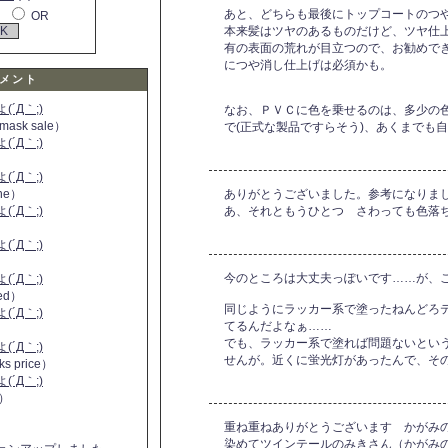
あと、どちらも最後にトップコートのつ
OR
本来髪はツヤのあるものだけど、ツヤ仕
有の表面の荒れが目立つので、お勧めで
につや消し仕上げは必須かも。
メント
´Д｀;)
なお、ＰＶＣに色を乗せるのは、多少の
 mask sale）
で(正式な製品ですらそう)、あくまでも
´Д｀;)
´Д｀;)
ine）
ありがとうございました。参考になりま
´Д｀;)
あ、それともうひとつ さわっても色落
）
´Д｀;)
今のところは大丈夫っぽいです……が、
´Д｀;)
 red）
同じようにラッカー系で塗ったねんどろ
´Д｀;)
てるんだよなぁ……
でも、ラッカー系で塗れば問題ないとい
´Д｀;)
せんが。近くに蛍光灯があったんで、そ
ks price）
´Д｀;)
a）
重ね重ねありがとうございます かがみ
染めてツインテールのみきさん（かがみ