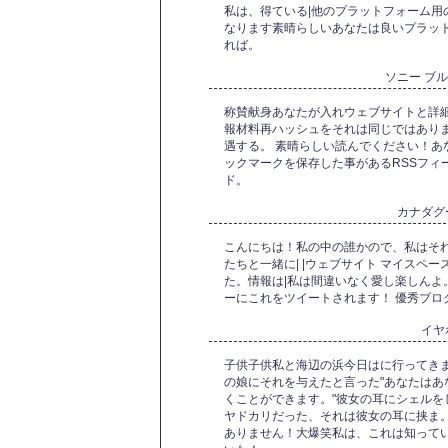
私は、得ている|他のプラットフォーム用
なります素晴らしいあなたは良いプラッ
れば。
ソニー ブ
称賛献身あなたが入れウェブサイトと詳細
報材料再ハッシュをそれは同じではあり
遇する。 素晴らしい読んでください！あ
ックマークを保存した事があるRSSフィー
ド。
カナダグ
こんにちは！私の中の誰かので、私はそ
たちと一緒に| |ウェブサイト マイスペース
た。情報は|私は間違いなく愛し楽しんよ
ーにこれをツイートされます！ 優秀ブロ
イヤ
子供子供私と海辺の浜今日はに行ってき
の娘にそれを与えたと言った"あなたはあ
くことができます。"彼女の耳にシェルを
ヤドカリだった、それは彼女の耳に挟ま
ありません！大爆笑私は、これは知って