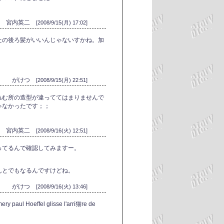
宮内英二
[2008/9/15(月) 17:02]
たの後ろ髪がいいんじゃないすかね。加
がけつ
[2008/9/15(月) 22:51]
込む所の造型が違っててはまりませんで
ゃなかったです；；
宮内英二
[2008/9/16(火) 12:51]
ってるんで確認してみますー。
んとでもなるんですけどね。
がけつ
[2008/9/16(火) 13:46]
ery paul Hoeffel glisse l'arri猫re de