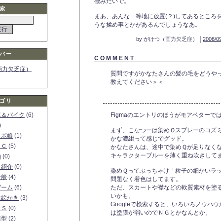
徴みたいで。
索
まあ、あんな一等地に放置(？)してあるところ
うな揉め事とかがあるんでしょうなあ。
by がけつ（画力欠乏症） │
2008/09
バー
C O M M E N T
画力欠乏症）
質問ですがかなたさんの髪の毛をどうや
教えてください＞＜
ゴリ
車＆バイク
(6)
Figmaのエントリのほうがモアベターで
)
まず、こなつーは染めＱスプレーのコズ
ロボ娘
(1)
かな濃紺って感じでグッド。
ＰＣ
(5)
かなたさんは、途中で染めＱが足りなく
キャラクターブルーを薄く重ね吹きして
物
(0)
ト紹介
(0)
染めＱってぶっちゃけ「粒子の細かいラ
全般
(4)
問題なく着色はしてます。
ゲーム
(6)
ただ、スカートや襟などの軟質素材を塗
いかも。
お絵かき
(3)
Googleで検索すると、いろいろノウハ
ＳＳ
(0)
は塗膜が弱いのでＮＧとかなんとか。
模型
(2)