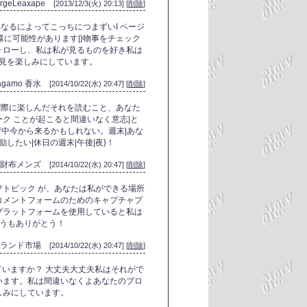
ergeLeaxape
[2013/12/3(火) 20:13] [
削除
]
異なるによってこっちにつまずいI ページ
様に可能性があります|}物事をチェック
ォローし、私は私が見るものを好き私は
を見を楽しみにしています。
erragamo 香水
[2014/10/22(水) 20:47] [
削除
]
 実際に楽しんだそれを読むこと、あなた
ク ことが起こると間違いなく意志|と
背中今から来るかもしれない。週末|あな
したい|休日の週末|午後|夜}！
気財布メンズ
[2014/10/22(水) 20:47] [
削除
]
トピック が、あなたは私ができる場所
コメントフォームのためのキャプチャプ
プラットフォームを使用していると私は
どうもありがとう！
ブランド市場
[2014/10/22(水) 20:47] [
削除
]
していますか？ 大丈夫大丈夫私はそれがで
います。私は間違いなくよあなたのブロ
しみにしています。