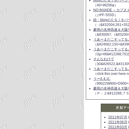
blogのＣＧＩをバー
（40×W206φ）
NO INVADE ～カプ
（｣ｩFF-S55D）
続・blogのＣＧＩを
（（&#32004;261×35
豪雨の名神高速＆大阪
（&#30067;（&#3200
うあーまだこすってるよ(
（&#24062;150×&#39
うあーまだこすってるよ(
（0g×48&#12288;70
そんなわけで
（30&#26522;&#3130
うあーまだこすってるよ(
（click this over here
うーむむむ
（99022W900×D900×
豪雨の名神高速＆大阪
（Ｐ－２&#12288;７
月別ア
2011年07月
(
2011年06月
(
2011年03月
(