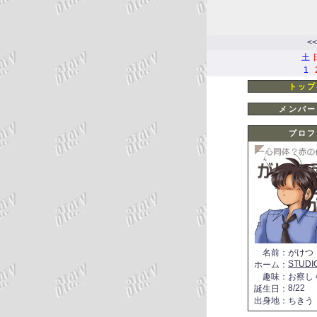
<<
土
1
トップ
メンバー
プロフ
名前
：
がけつ
STUDI
ホーム
：
趣味
：
お察し
8/22
誕生日
：
出身地
：
ちきう