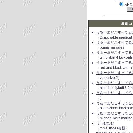
AND
最新コ
うあーまだこすってるよ(
（Disposable medical
うあーまだこすってるよ(
（puma marque）
うあーまだこすってるよ(
（air jordan 4 buy onl
うあーまだこすってるよ(
（red and black vans
うあーまだこすってるよ(
（vans size 2）
うあーまだこすってるよ(
（nike free flyknit 5.0
うあーまだこすってるよ(
（）
うあーまだこすってるよ(
（nike school backpac
うあーまだこすってるよ(
（michael kors marin
うーむむむ
（toms shoes專櫃）