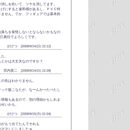
や消しを吹いて、ツヤを消してます。
上げにすると違和感があるし、ＰＶＣ特
きません。てか、フィギュアでは基本的
色落ちを覚悟しないとならないかもなの
自己責任でよろしくです。
がけつ
[2008/9/14(日) 22:12]
した。
ちとかは大丈夫なのですか？
宮内英二
[2008/9/14(日) 22:28]
この先はわかりません。
テック版こなたが、なーんかぺたぺたし
う情報もあるので、別の理由かもしれま
のせいかも。
がけつ
[2008/9/15(月) 01:04]
のがもう出てたんでそれも
のママ）にしましたｗ