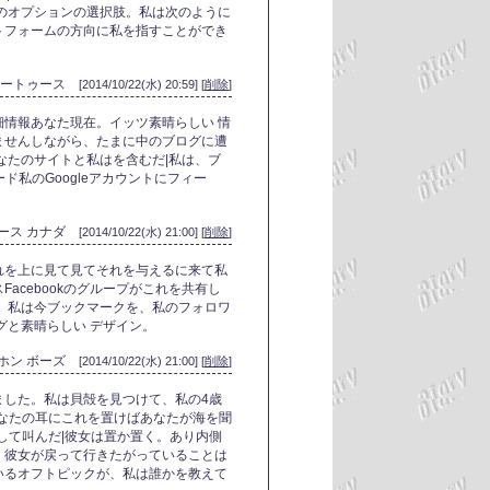
のオプションの選択肢。私は次のように
トフォームの方向に私を指すことができ
ルートゥース
[2014/10/22(水) 20:59] [
削除
]
情報あなた現在。イッツ素晴らしい 情
ませんしながら、たまに中のブログに遭
なたのサイトと私はを含むだ|私は、ブ
ド私のGoogleアカウントにフィー
ース カナダ
[2014/10/22(水) 21:00] [
削除
]
れを上に見て見てそれを与えるに来て私
Facebookのグループがこれを共有し
。私は今ブックマークを、私のフォロワ
グと素晴らしい デザイン。
ホン ボーズ
[2014/10/22(水) 21:00] [
削除
]
ました。私は貝殻を見つけて、私の4歳
なたの耳にこれを置けばあなたが海を聞
して叫んだ|彼女は置か置く。あり内側
。彼女が戻って行きたがっていることは
いるオフトピックが、私は誰かを教えて