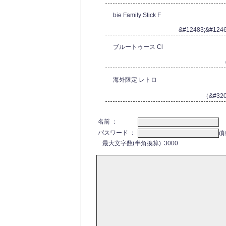
bie Family Stick F
&#12483;&#124
ブルートゥース Cl
海外限定 レトロ
（&#32
名前 ：
パスワード ：
(
最大文字数(半角換算) 3000