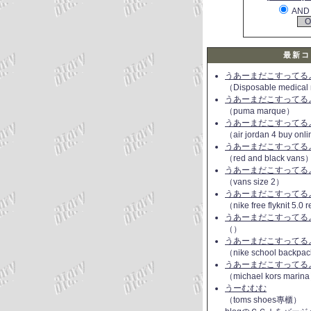
AND
最新コ
うあーまだこすってるよ(
（Disposable medical
うあーまだこすってるよ(
（puma marque）
うあーまだこすってるよ(
（air jordan 4 buy onl
うあーまだこすってるよ(
（red and black vans
うあーまだこすってるよ(
（vans size 2）
うあーまだこすってるよ(
（nike free flyknit 5.0
うあーまだこすってるよ(
（）
うあーまだこすってるよ(
（nike school backpac
うあーまだこすってるよ(
（michael kors marin
うーむむむ
（toms shoes專櫃）