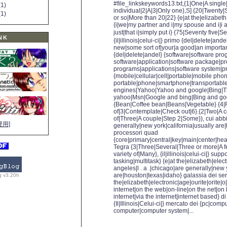
#file_links
keywords13.txt,{1|One|A single
1)
individual|2|A|3|Only one},S] {20|Twenty|
1)
or so|More than 20|22} {e|at the|elizabeth|
{i|we|my partner and i|my spouse and i|i ac
just|that i|simply put i} {75|Seventy five|
NK
{il|illinois|celui-ci|} primo {del|delete|an
new|some sort of|your|a good|an importan
{del|delete|andel} {software|software pr
software|application|software package|p
programs|applications|software system|
{mobile|cellular|cell|portable|mobile pho
portable|phone|smartphone|transportable
engines|Yahoo|Yahoo and google|Bing|T
yahoo|Msn|Google and bing|Bing and goog
{Bean|Coffee bean|Beans|Vegetable} {4|
of|3|Contemplate|Check out|6}.{2|Two|A c
of|Three|A couple|Step 2|Some}), cui abbin
理用]
generally|new york|california|usually are
processori quad
{core|primary|central|key|main|center|hea
Tegra {3|Three|Several|Three or more|A f
variety of|Many}, {il|illinois|celui-ci|} sup
tasking|multitask} {e|at the|elizabeth|electr
angeles|l . a .|chicago|are generally|new 
are|houston|texas|idaho} galassia dei serv
g v3.20h
the|elizabeth|electronic|age|ourite|orite|o|
internet|on the web|on-line|on the net|on
internet|via the internet|internet based} 
{Il|Illinois|Celui-ci|} mercato dei {pc|co
computer|computer system|...