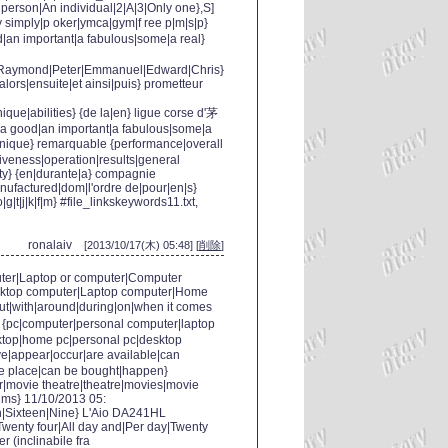
 person|An individual|2|A|3|Only one},S]
ul|y simply|p oker|ymca|gym|f ree p|m|s|p}
d|an important|a fabulous|some|a real}
l|Raymond|Peter|Emmanuel|Edward|Chris}
alors|ensuite|et ainsi|puis} prometteur
hnique|abilities} {de la|en} ligue corse d'茅
|a good|an important|a fabulous|some|a
|unique} remarquable {performance|overall
tiveness|operation|results|general
ity} {en|durante|a} compagnie
|nufactured|dom|l'ordre de|pour|en|s}
|t|j|k|f|m} #file_links
keywords11.txt,
ronalaiv
[2013/10/17(木) 05:48] [
削除
]
ter|Laptop or computer|Computer
sktop computer|Laptop computer|Home
out|with|around|during|on|when it comes
a} {pc|computer|personal computer|laptop
ktop|home pc|personal pc|desktop
e|appear|occur|are available|can
e place|can be bought|happen}
er|movie theatre|theatre|movies|movie
ilms} 11/10/2013 05:
n|Sixteen|Nine} L'Aio DA241HL
r|Twenty four|All day and|Per day|Twenty
r (inclinabile fra