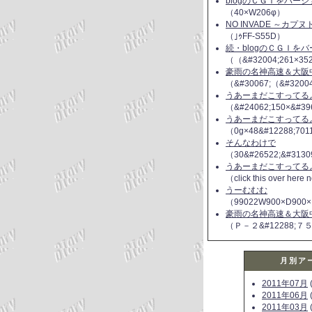
blogのＣＧＩをバー
（40×W206φ）
NO INVADE ～カプ
（｣ｩFF-S55D）
続・blogのＣＧＩを
（（&#32004;261×35
豪雨の名神高速＆大阪
（&#30067;（&#3200
うあーまだこすってるよ(
（&#24062;150×&#39
うあーまだこすってるよ(
（0g×48&#12288;70
そんなわけで
（30&#26522;&#3130
うあーまだこすってるよ(
（click this over here
うーむむむ
（99022W900×D900×
豪雨の名神高速＆大阪
（Ｐ－２&#12288;７
月別ア
2011年07月
(
2011年06月
(
2011年03月
(