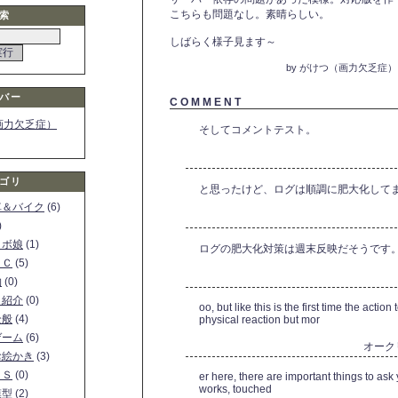
こちらも問題なし。素晴らしい。
索
しばらく様子見ます～
by がけつ（画力欠乏症） 
バー
C O M M E N T
画力欠乏症）
そしてコメントテスト。
ゴリ
と思ったけど、ログは順調に肥大化して
車＆バイク
(6)
)
ロボ娘
(1)
ログの肥大化対策は週末反映だそうです
ＰＣ
(5)
物
(0)
ト紹介
(0)
oo, but like this is the first time the actio
全般
(4)
physical reaction but mor
ゲーム
(6)
オーク
お絵かき
(3)
ＳＳ
(0)
er here, there are important things to a
works, touched
模型
(2)