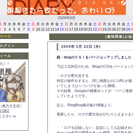
2026年8月
日
月
火
水
木
金
土
日
月
火
水
木
金
土
日
月
火
水
木
金
土
日
月
火
水
木
金
土
2
3
4
5
6
7
8
9
10
11
12
13
14
15
16
17
18
19
20
21
22
23
24
25
26
27
28
29
3
ページ
[趣味関連]お
ログイン
2008年 5月 22日 (木)
ィール
続・blogのＣＧＩをバージョンアップしました
下記２点対応のため、BlogのCGIをバージョ
・ログが肥大化する
特定の操作をすると、同じ画面なのにURLが違
いてしまう)というバグがあった模様。
その結果、Googleの検索ボットが「ページ
していたようです。
以上、RingBlog掲示板の情報より。
（画力欠乏症）
O GK2
更新したら、ログの肥大化がぴたりと止まりま
くださいｗ
・「ログを記録しない」設定にしても記録され
サーバー依存の問題があった模様。対応版を作