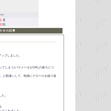
>>
日
月
0
31
絵かきの記事
ンアップしました。
ってしまう(パラメータがURLの後ろにつ
更新」と勘違いして、執拗にクロールを繰り返
した。
る
ってくれました。