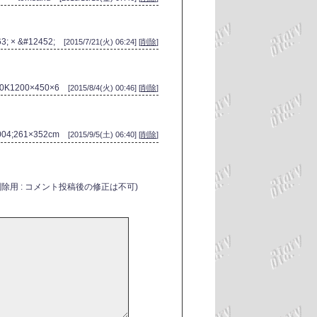
63; × &#12452;
[2015/7/21(火) 06:24] [
削除
]
0K1200×450×6
[2015/8/4(火) 00:46] [
削除
]
004;261×352cm
[2015/9/5(土) 06:40] [
削除
]
削除用 : コメント投稿後の修正は不可)