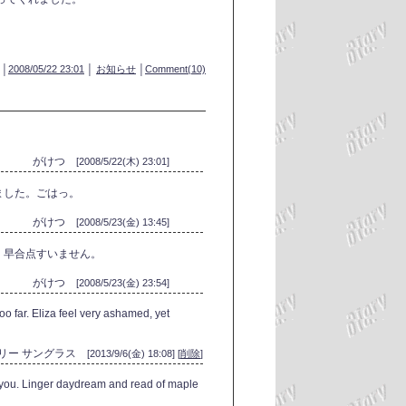
│
2008/05/22 23:01
│
お知らせ
│
Comment(10)
がけつ
[2008/5/22(木) 23:01]
ました。ごはっ。
がけつ
[2008/5/23(金) 13:45]
。早合点すいません。
がけつ
[2008/5/23(金) 23:54]
n too far. Eliza feel very ashamed, yet
リー サングラス
[2013/9/6(金) 18:08] [
削除
]
sk you. Linger daydream and read of maple