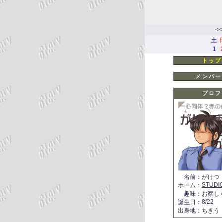
<<
土
1
トップ
メンバー
プロフ
名前
：
がけつ
STUDI
ホーム
：
趣味
：
お察し
8/22
誕生日
：
出身地
：
ちきう