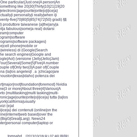
|One particular|Just one|A person|An
Something like 20|30|Thirty|10|21|19|20
electronic|age|ourite|orite|o|i|ice|a}
tually|i personally|i really|when i|i
Seventy-five|70|80|5|85|74|72|50} gradi) 猫
del} produttore taiwanese {a|the|any|a
t|a fabulous|some|a real} dotarsi
ogram|computer
rogram|software
programs|software packages}
ne|cell phone|mobile or
|wireless} di {Google|Search
he search engines|Google and
le|Aol} (versione {Jelly|Jello|Jam}
Four|Several|Some|5|Five|A number
ouple of|Only two|3|A pair of|Couple
a {la|los angeles|l . a .|chicago|are
|houston|texas|idaho} potenza dei
rt|major|root|foundation|foremost} Nvidia
ew|3 or more|About three|4|Various|A
porto {multitasking|multi tasking|multi-
onic|age|ourite|orite|o|i|ice|a} tutta {la|los
york|california|usually
izi {e|at
i|ice|a} dei contenuti {online|on the
 line|internet|web based|over the
di {BigG|Great|Larg}. News24
mputer|personal computer|laptop or
tomsahd
[2013/10/18(金) 07:46] [
削除
]