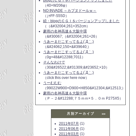
blogのＣＧＩをバージョンアップしました
（40×W206φ）
NO INVADE ～カプヌドールｗ～
（｣ｩFF-S55D）
続・blogのＣＧＩをバージョンアップしました
（（&#32004;261×352cm）
豪雨の名神高速＆大阪中環
（&#30067;（&#32004;261×26）
うあーまだこすってるよ(´Д｀;)
（&#24062;150×&#39640;）
うあーまだこすってるよ(´Д｀;)
（0g×48&#12288;7011）
そんなわけで
（30&#26522;&#31309;&#23652;×10）
うあーまだこすってるよ(´Д｀;)
（click this over here now）
うーむむむ
（99022W900×D900×H850&#12304;&#12513;）
豪雨の名神高速＆大阪中環
（Ｐ－２&#12288;７５ｍｍ×５．０ｍ P275X5）
月別アーカイブ
>>
2011年07月
(1)
2011年06月
(1)
2011年03月
(1)