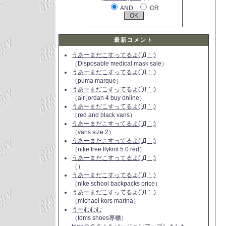
AND
OR
最新コメント
うあーまだこすってるよ(´Д｀;)
（Disposable medical mask sale）
うあーまだこすってるよ(´Д｀;)
（puma marque）
うあーまだこすってるよ(´Д｀;)
（air jordan 4 buy online）
うあーまだこすってるよ(´Д｀;)
（red and black vans）
うあーまだこすってるよ(´Д｀;)
（vans size 2）
うあーまだこすってるよ(´Д｀;)
（nike free flyknit 5.0 red）
うあーまだこすってるよ(´Д｀;)
（）
うあーまだこすってるよ(´Д｀;)
（nike school backpacks price）
うあーまだこすってるよ(´Д｀;)
（michael kors marina）
うーむむむ
（toms shoes專櫃）