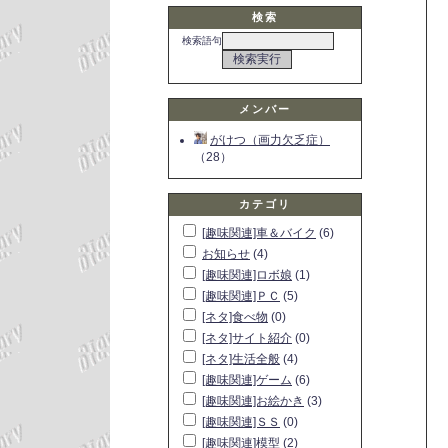
検索
検索語句
メンバー
がけつ（画力欠乏症）
（28）
カテゴリ
[趣味関連]車＆バイク
(6)
お知らせ
(4)
[趣味関連]ロボ娘
(1)
[趣味関連]ＰＣ
(5)
[ネタ]食べ物
(0)
[ネタ]サイト紹介
(0)
[ネタ]生活全般
(4)
[趣味関連]ゲーム
(6)
[趣味関連]お絵かき
(3)
[趣味関連]ＳＳ
(0)
[趣味関連]模型
(2)