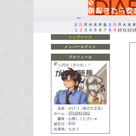
<<
土
日
月
火
水
木
金
土
日
月
火
水
木
1
2
3
4
5
6
7
8
9
10
11
12
1
トップページ
メンバーログイン
プロフィール
名前
：
がけつ（画力欠乏症）
STUDIO GK2
ホーム
：
趣味
：
お察しくださいｗ
8/22
誕生日
：
出身地
：
ちきう