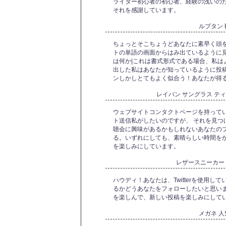
ライター初心者の初心者、経験の浅いの
それを感謝しています。
ルブタン
ちょっとそこちょうどあなたに素早く頭を
トの単語の画面からはみ出ているように見える
は何か|これは書式形式である場合、私は
出した私はあなたが知っているように投稿
ンしかしとてもよく似合う！あなたが得る
レイバン サングラス 
ウェブサイトコンタクトページを持ってい
ト送信私がしたいのですが、 それを見つ
聴会に興味があるかもしれないあなたのブ
る。いずれにしても、素晴らしい時間を
を楽しみにしています。
レザースニーカー
ハウディ！あなたは、Twitterを使用し
るかどうあなたをフォローしたいと思い
を楽しんで、新しい投稿を楽しみにして
メガネ 