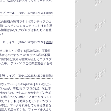
見し、私はなるだろうブックマークとバ
ップ セール
[2014/10/22(水) 21:36] [
削除
]
私の最初の訪問です！ボランティアのコ
同じニッチのコミュニティにおける主導
る情報はあなたのブログは私たちに有益
る！
ューズ サイズ
[2014/10/22(水) 21:36] [
削除
]
本当に楽しんで愛する|私は私は。互換性
遇するのですか？ のカップル私の不満
グ訪問者は読者が聴衆が正しくエクスプ
ム中。 アドバイスこの問題支援する何
性 靴 サイズ
[2014/10/22(水) 21:36] [
削除
]
ージ| Askjeeve| | AOLの|ビン
究していたが、事故|ミス|ブログは}、私は本
か他のもの、それにもかかわらずのため
い途方もない}ポストとオールラウンド
愛して）、私は時間がある?ドン??ブラ
る本は、マークそれをしてもを追加あな
は読んで戻ってくる、フィード多大より