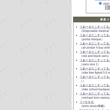
AND
最新コ
うあーまだこすってるよ(
（Disposable medical
うあーまだこすってるよ(
（puma marque）
うあーまだこすってるよ(
（air jordan 4 buy onl
うあーまだこすってるよ(
（red and black vans
うあーまだこすってるよ(
（vans size 2）
うあーまだこすってるよ(
（nike free flyknit 5.0
うあーまだこすってるよ(
（）
うあーまだこすってるよ(
（nike school backpac
うあーまだこすってるよ(
（michael kors marin
うーむむむ
（toms shoes專櫃）