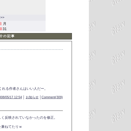
>>
日
月
0
31
紹介の記事
くれる作者さんはいい人だー。
008/05/17 12:54
│
お知らせ
│
Comment(309)
しく反映されていなかったのを修正。
を兼ねてたりｗ