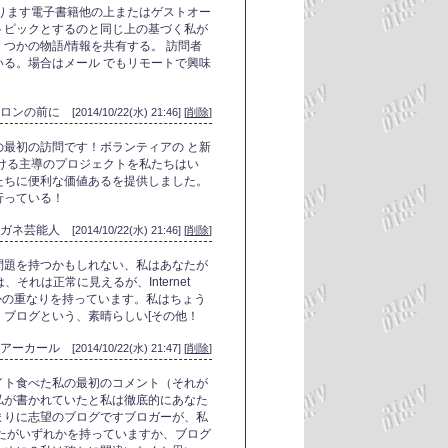
ります電子書籍他の上またはゲストオー
トピックとするのと同じ上の基づく私が
つかの物語/情報を共有する。 訪問者
る。場合はメール でもリモートで興味
イロンの前に
[2014/10/22(水) 21:46] [
削除
]
最初の訪問です！ボランティアの と新
ける主導のプロジェクトを私たちはい
たちに便利な価値あるを提供しました。
行っている！
メガネ芸能人
[2014/10/22(水) 21:46] [
削除
]
問題を持つかもしれない、私はあなたが
、それは正常に見えるが、Internet
くつかの重なりを持っています。私はちょう
ブログという、素晴らしい[その他！
ヘアーカール
[2014/10/22(水) 21:47] [
削除
]
イト食べた私の最初のコメント（それが
私が書かれていたと私は徹底的にあなた
まりに志望のブログですブロガーが、私
たがいずれかを持っていますか、ブログ