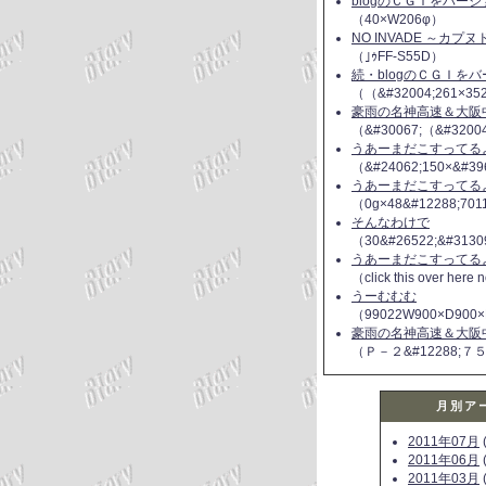
blogのＣＧＩをバー
（40×W206φ）
NO INVADE ～カプ
（｣ｩFF-S55D）
続・blogのＣＧＩを
（（&#32004;261×35
豪雨の名神高速＆大阪
（&#30067;（&#3200
うあーまだこすってるよ(
（&#24062;150×&#39
うあーまだこすってるよ(
（0g×48&#12288;70
そんなわけで
（30&#26522;&#3130
うあーまだこすってるよ(
（click this over here
うーむむむ
（99022W900×D900×
豪雨の名神高速＆大阪
（Ｐ－２&#12288;７
月別ア
2011年07月
(
2011年06月
(
2011年03月
(