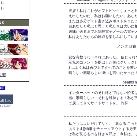
salvatore ferragamo サルヴァ
1)
1)
挨拶！私はこれがオフトピックちょっと
え出したのだ、私はお願いしたい。あな
または多分ゲスト書き込みポストをまたは
NK
目あなたと私はと思うと私たちは大いに
興味が送るまでお気軽電子メールの電子
私はあなたからの聴取を楽しみにしていま
メンズ 財
変な奇数うわーそれはあった。 信じられ
示私のコメントを提出した後にクリック
れ...よく私は再び上ですべてのことを書
晴らしい素晴らしい凄いを言いたかった
理用]
beams 
インターネットのそれほどではない読者
当に素晴らしい、それを維持する！私が先
で戻ってきてサイトサイトを。 乾杯
g v3.20h
私たちはよいだけでなく、| |異なる こっ
あります|}物事をチェックアウトする必
は私が見るものを好き今私は、今私は。 