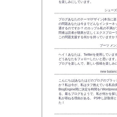
を楽しみにしています。
シュー
ブログあなたのテーマ/デザイン|本当に
の問題あなたは今までどんなインターネッ
遇するのですか？ のカップル私の不満が
問者は読者が聴衆が正しくエクスプローラ
この問題支援する何かを持っていますか
ブーツ メ
ヘイ！あなたは、Twitterを使用してい
どうあなたをフォローしたいと思います
ブログを楽しんで、新しい投稿を楽しみ
new balan
こんにちは|あなたはどのブログのプラッ
か？私は今が、私はタフ抱えている私自
BlogEngine間に決定を時間を/ Wordpress
る、最もブログをようで、私が何かを探
私が尋ねる理由がある。 PS申し訳取得
た！