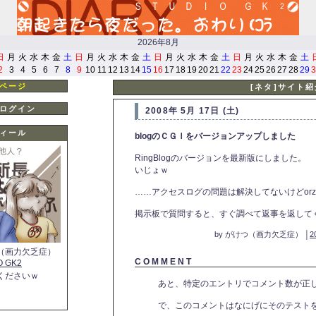
2026年8月
日
月
火
水
木
金
土
日
月
火
水
木
金
土
日
月
火
水
木
金
土
日
月
火
水
木
金
土
2
3
4
5
6
7
8
9
10
11
12
13
14
15
16
17
18
19
20
21
22
23
24
25
26
27
28
29
3
ページ
[ネタ]サイト
ログイン
2008年 5月 17日 (土)
ィール
blogのＣＧＩをバージョンアップしました
RingBlogのバージョンを最新版にしました。
いじょｗ
……アクセスログの問題は解決してないけどorz
掲示板で質問すると、すぐ調べて返事を返して
by がけつ（画力欠乏症） │
2
（画力欠乏症）
C O M M E N T
O GK2
くださいｗ
あと、特定のエントリでコメント数が正
で、このコメントはなにげにそのテスト