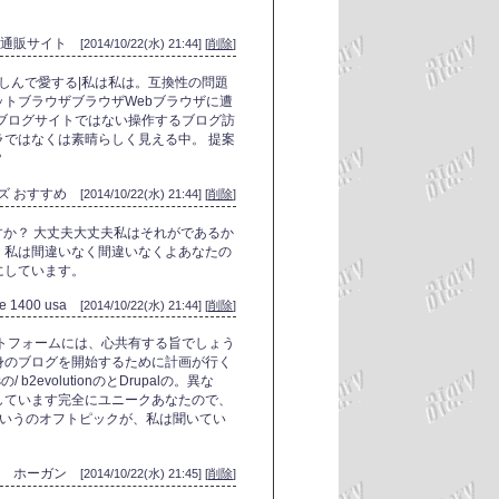
ズ通販サイト
[2014/10/22(水) 21:44] [
削除
]
楽しんで愛する|私は私は。互換性の問題
トブラウザブラウザWebブラウザに遭
ブログサイトではない操作するブログ訪
ではなくは素晴らしく見える中。 提案
？
ンズ おすすめ
[2014/10/22(水) 21:44] [
削除
]
ますか？ 大丈夫大丈夫私はそれがであるか
。私は間違いなく間違いなくよあなたの
にしています。
ce 1400 usa
[2014/10/22(水) 21:44] [
削除
]
トフォームには、心共有する旨でしょう
身のブログを開始するために計画が行く
の/ b2evolutionのとDrupalの。異な
しています完全にユニークあなたので、
というのオフトピックが、私は聞いてい
ホーガン
[2014/10/22(水) 21:45] [
削除
]