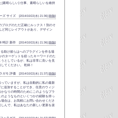
れた|素晴らしい} 仕事、素晴らしいを維持
ューズ サイズ
[2014/10/22(水) 21:36] [
削除
]
のブログのただ正確にルックス！別のそ
んど同じレイアウトがあり、デザイン
ndi 時計 新作
[2014/10/22(水) 21:36] [
削除
]
助ける助け彼らはへのプラグインを作る場
かのターゲットを絞ったキーワードのた
ようとしているが、私は非常に良いを見
してください。 乾杯！
ラガモ 評価
[2014/10/22(水) 21:37] [
削除
]
知っていますが、私は自動的に私の最新
ブログに追加することができ、任意のウィジ
はかなりの時間のためにこのようなプラ
このようなものといくつかの経験を持っ
る場合は、お気軽にお問い合わせくださ
楽しんで、私はあなたの新しい更新を楽