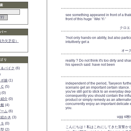
索
see something appeared in front of a tha
front of this huge ' Wei Yi '
クロエ
バー
?not only hands-on ability, but also partic
画力欠乏症）
intuitively get a
オー
ゴリ
reality ? Do not think it's too dirty and 
his speech said: have not been
車＆バイク
(6)
)
ロボ娘
(1)
independent of the period, Taeyeon furt
ＰＣ
(5)
scenario get an important certain stan
you've still got to stick to an everyday de
物
(0)
consequently you should contain the infl
ト紹介
(0)
product or simply remedy as an alternative
concurrently enjoy an important delicate ex
全般
(4)
you.
ゲーム
(6)
ugg st枚
お絵かき
(3)
ＳＳ
(0)
こんにちは！私はこれにしてきた宣誓かも
模型
(2)