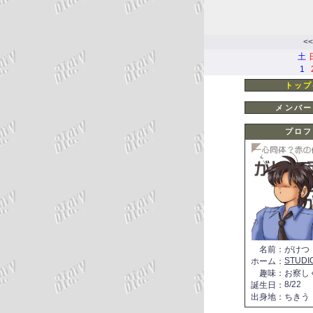
<<
土
1
トップ
メンバー
プロフ
名前
：
がけつ
STUDI
ホーム
：
趣味
：
お察し
8/22
誕生日
：
出身地
：
ちきう