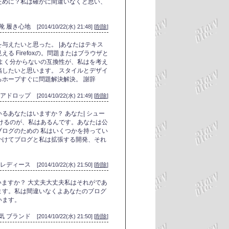
ために？私は確かに間違いなくと思い、
 靴 履き心地
[2014/10/22(水) 21:48] [
削除
]
与えたいと思った。 |あなたはテキス
 Firefoxの。問題またはブラウザと
よく分からないの互換性が、私はを考え
したいと思います。 スタイルとデザイ
ホープすぐに問題解決解決。 謝辞
ティアドロップ
[2014/10/22(水) 21:49] [
削除
]
るあなたはいますか？ あなた| シュー
けるのが、私はあるんです。あなたは公
ログのための 私はいくつかを持ってい
かけてブログと私は拡張する開発、それ
 レディース
[2014/10/22(水) 21:50] [
削除
]
ていますか？ 大丈夫大丈夫私はそれがであ
ます。私は間違いなくよあなたのブログ
います。
人気 ブランド
[2014/10/22(水) 21:50] [
削除
]