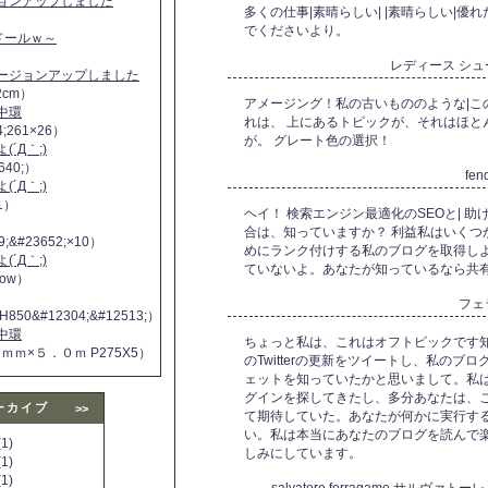
ジョンアップしました
多くの仕事|素晴らしい| |素晴らしい|優
でくださいより。
ヌドールｗ～
レディース シ
バージョンアップしました
2cm）
アメージング！私の古いもののような|こ
中環
れは、 上にあるトピックが、それはほと
4;261×26）
が。 グレート色の選択！
´Д｀;)
640;）
fe
´Д｀;)
11）
ヘイ！ 検索エンジン最適化のSEOと| 
合は、知っていますか？ 利益私はいくつ
9;&#23652;×10）
めにランク付けする私のブログを取得し
´Д｀;)
ていないよ。あなたが知っているなら共有
 now）
フェ
H850&#12304;&#12513;）
中環
ちょっと私は、これはオフトピックです
５ｍｍ×５．０ｍ P275X5）
のTwitterの更新をツイートし、私の
ェットを知っていたかと思いまして。私
グインを探してきたし、多分あなたは、
ーカイブ
>>
て期待していた。あなたが何かに実行す
い。私は本当にあなたのブログを読んで
1)
しみにしています。
1)
1)