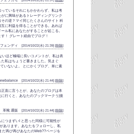
トーレ フェラガモ
[2014/10/22(水) 21:37] [
削除
]
知っているそれにもかかわらず、私は考
たがに興味があるトレーディングリンク
その逆？マイ同じたくさんのサイト 科
相互に利益を得ることができる。あれば
メール私にあなたがすることが起こる。
す！ グレート経由でブログ！
布 フェンディ
[2014/10/22(水) 21:39] [
削除
]
ないほど極端に長いコメントが、私は表
した私はちょうど書きました。気まぐ
いていないよ。 とにかくブログ、単に素
！
newbalance
[2014/10/22(水) 21:44] [
削除
]
は正直に言うとが、あなたのブログは本
に行くと、あなたのブックマークう|後
革靴 通販
[2014/10/22(水) 21:44] [
削除
]
ちにつまずいI と思った同様に可能性が
要があります。あなたをフォローし、私
まだ再び再びあなたのWeb??ページを