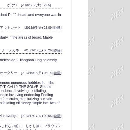
がけつ
[2008/5/17(土) 12:55]
tched Puff 's head, and everyone was in
 アウトレット
[2013/9/6(金) 23:09] [
削除
]
ularly in the areas of broad. Maple
クリー メガネ
[2013/9/28(土) 06:26] [
削除
]
shameless do ? Jiangnan Ling solemnly
オークリー
[2013/10/13(日) 03:14] [
削除
]
hermore numerous hobbies from the
ce. TYPICALLY THE SOLVE: Should
pendence involving exfoliating,
uence involving endorsing Peeling
 for scrubs, moisturizing our skin
foliating efficiency simple fact, two of
vlar sverige
[2013/12/17(火) 09:56] [
削除
]
しれない前に、しかし後に ブラウジン