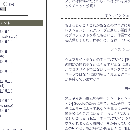
グ、私は間違いだうれしい私はそれを発
OR
ックチェック頻繁！
オンラインショ
メント
ちょっとそこ！これがあなたのブログに
レクションチームグループと新しい開始|
´Д｀;)
のプロジェクトを私たちはいる。作業す
 mask sale）
を提供しました。仕事には、を行ってい
´Д｀;)
メンズ シ
´Д｀;)
ine）
ウェブサイトあなたのテーマ/デザイン|
´Д｀;)
の問題の問題あなたは今までどんな に遭
）
がブログサイトではないワーキングブロ
´Д｀;)
ローラではなくは素晴らしく見えるクロー
かを持っていますか？
´Д｀;)
 red）
男
´Д｀;)
私はそう思い喜ん私が見つけた、あなたのウェブペ
´Д｀;)
ビン| GoogleのDiggに見て、私は研
ks price）
当にエラーによってあなたを見つけた何
´Д｀;)
顕著私は今ここにいます、ちょうど言いた
a）
楽しい楽しま（私は、テーマ/デザインを
ウズそれまったく瞬間が、私が持ってい
たのRSSは、私は時間があるときに、私