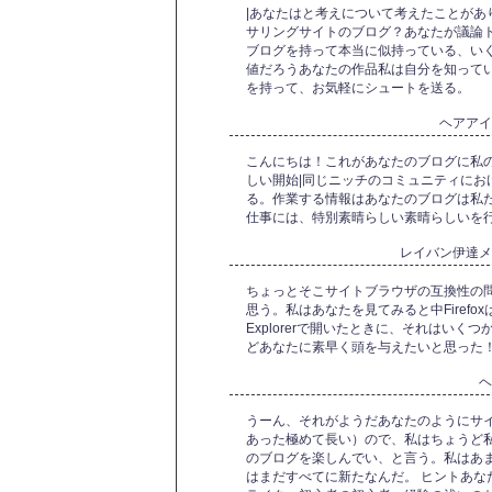
|あなたはと考えについて考えたことがあ
サリングサイトのブログ？あなたが議論
ブログを持って本当に似持っている、いく
値だろうあなたの作品私は自分を知ってい
を持って、お気軽にシュートを送る。
ヘアア
こんにちは！これがあなたのブログに私の
しい開始|同じニッチのコミュニティにお
る。作業する情報はあなたのブログは私
仕事には、特別素晴らしい素晴らしいを
レイバン伊達
ちょっとそこサイトブラウザの互換性の
思う。私はあなたを見てみると中Firefoxは
Explorerで開いたときに、それはい
どあなたに素早く頭を与えたいと思った！
うーん、それがようだあなたのようにサ
あった極めて長い）ので、私はちょうど
のブログを楽しんでい、と言う。私はあ
はまだすべてに新たなんだ。 ヒントあな