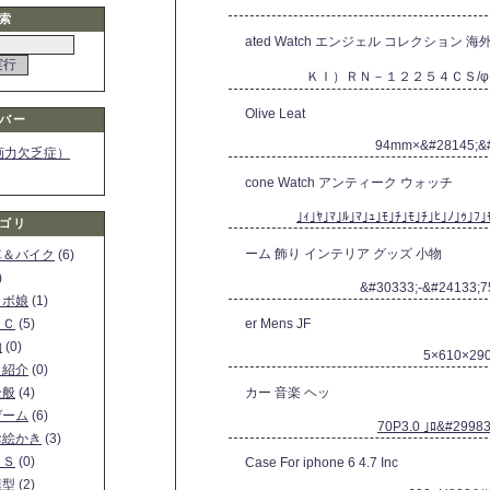
索
ated Watch エンジェル コレクション 海
ＫＩ）ＲＮ－１２２５４ＣＳ/
Olive Leat
バー
94mm×&#28145;&
画力欠乏症）
cone Watch アンティーク ウォッチ
｣ｨ｣ﾔ｣ﾏ｣ﾙ｣ﾏ｣ｭ｣ﾓ｣ﾁ｣ﾓ｣ﾁ｣ﾋ｣ﾉ｣ｩ｣ﾌ｣
ゴリ
ーム 飾り インテリア グッズ 小物
車＆バイク
(6)
)
&#30333;-&#24133;
ロボ娘
(1)
ＰＣ
(5)
er Mens JF
物
(0)
5×610×2
ト紹介
(0)
全般
(4)
カー 音楽 ヘッ
ゲーム
(6)
70P3.0 ｣ﾛ&#29983
お絵かき
(3)
ＳＳ
(0)
Case For iphone 6 4.7 Inc
模型
(2)