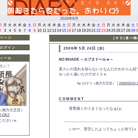
2026年8月
日
月
火
水
木
金
土
日
月
火
水
木
金
土
日
月
火
水
木
金
土
日
月
火
水
木
金
土
2
3
4
5
6
7
8
9
10
11
12
13
14
15
16
17
18
19
20
21
22
23
24
25
26
27
28
29
3
ページ
[ネタ]食べ
ログイン
2006年 5月 24日 (水)
ィール
NO INVADE ～カプヌドールｗ～
某スレの流れを知らないとなんだかわからん絵
せっかく描いたのでポイスｗ
by がけつ（画力欠乏症） │
2006/05/24 
C O M M E N T
背景描くのうまくなったなぁ(ぉ
（画力欠乏症）
O GK2
くださいｗ
いやー、苦労したよってちょっと待て(ォ