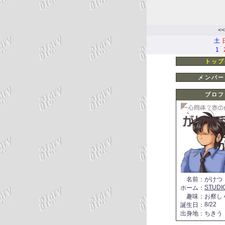
<<
土
1
トップ
メンバー
プロフ
名前
：
がけつ
STUDI
ホーム
：
趣味
：
お察し
8/22
誕生日
：
出身地
：
ちきう