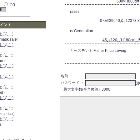
600×H800&
OR
rases
0×&#39640;&#12373;
メント
rs Generation
´Д｀;)
 mask sale）
45｡ﾁ120｡ﾁH180cm｡ﾁ
´Д｀;)
キッズテント Fisher Price Loving
´Д｀;)
ine）
´Д｀;)
）
名前 ：
´Д｀;)
パスワード ：
(
´Д｀;)
最大文字数(半角換算) 3000
 red）
´Д｀;)
´Д｀;)
ks price）
´Д｀;)
a）