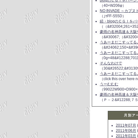
blogのＣＧＩをバー
（40×W206φ）
NO INVADE ～カプ
（｣ｩFF-S55D）
続・blogのＣＧＩを
（（&#32004;261×35
豪雨の名神高速＆大阪
（&#30067;（&#3200
うあーまだこすってるよ(
（&#24062;150×&#39
うあーまだこすってるよ(
（0g×48&#12288;70
そんなわけで
（30&#26522;&#3130
うあーまだこすってるよ(
（click this over here
うーむむむ
（99022W900×D900×
豪雨の名神高速＆大阪
（Ｐ－２&#12288;７
月別ア
2011年07月
(
2011年06月
(
2011年03月
(