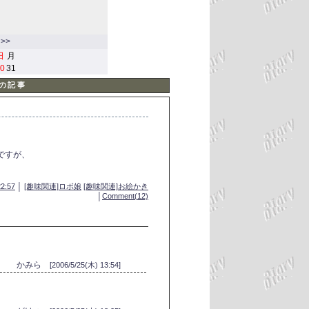
>>
日
月
0
31
物の記事
ですが、
22:57
│
[趣味関連]ロボ娘
[趣味関連]お絵かき
│
Comment(12)
かみら
[2006/5/25(木) 13:54]