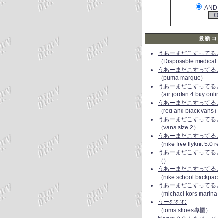
AND
最新コ
うあーまだこすってるよ(
（Disposable medical
うあーまだこすってるよ(
（puma marque）
うあーまだこすってるよ(
（air jordan 4 buy onl
うあーまだこすってるよ(
（red and black vans
うあーまだこすってるよ(
（vans size 2）
うあーまだこすってるよ(
（nike free flyknit 5.0
うあーまだこすってるよ(
（）
うあーまだこすってるよ(
（nike school backpac
うあーまだこすってるよ(
（michael kors marin
うーむむむ
（toms shoes專櫃）