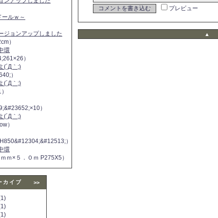
ジョンアップしました
プレビュー
ヌドールｗ～
バージョンアップしました
▲
2cm）
中環
4;261×26）
´Д｀;)
640;）
´Д｀;)
11）
9;&#23652;×10）
´Д｀;)
 now）
H850&#12304;&#12513;）
中環
５ｍｍ×５．０ｍ P275X5）
ーカイブ
>>
1)
1)
1)