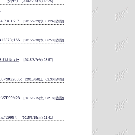
がけつ
[2006/5/25(木) 18:25]
外
φ４７×Ｈ２７
[2015/7/29(水) 01:24] [
削除
]
#12373;:166
[2015/7/30(木) 06:59] [
削除
]
ﾓ｣ｱ｣ｵ｣ｶ｣ｭ｣ｰ
[2015/8/7(金) 23:57]
750×&#22885;
[2015/8/8(土) 02:30] [
削除
]
90 VZE90M28
[2015/8/15(土) 08:18] [
削除
]
;&#29987;
[2015/8/15(土) 21:41]